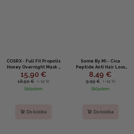
COSRX - Full Fit Propolis
Some By Mi - Cica
Honey Overnight Mask -
Peptide Anti Hair Loss
15,90 €
8,49 €
nočná maska 60ml
Derma Scalp Treatment
- Ošetrenie pokožky
18,90 €
9,99 €
(–15 %)
(–15 %)
hlavy proti vypadávaniu
Skladom
Skladom
vlasov 50ml
Priemerné
hodnotenie
produktu
Do košíka
Do košíka
je
3,0
z