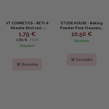
VT COSMETICS - RETI-A
ETUDE HOUSE - Baking
Reedle Shot 100 -
Powder Pore Cleansing
1,79 €
10,50 €
Retinolový rozjasňujúci
Foam - Čistiaca pena
booster 2ml (VZORKA)
160ml
1,89 €
(–5 %)
Skladom
Skladom
Do košíka
Do košíka