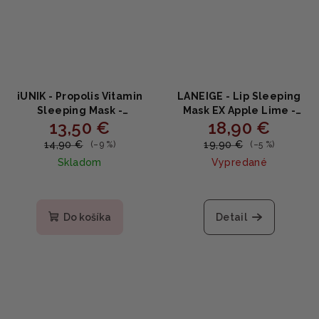
iUNIK - Propolis Vitamin
LANEIGE - Lip Sleeping
Sleeping Mask -
Mask EX Apple Lime -
13,50 €
18,90 €
vitamínová nočná maska
Nočná maska na pery
s propolisom 60ml
20g
14,90 €
19,90 €
(–9 %)
(–5 %)
Skladom
Vypredané
Do košíka
Detail