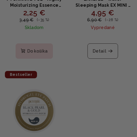
Moisturizing Essence
Sleeping Mask EX MINI -
2,25 €
4,95 €
Mask - Hĺbkovo
Hydratačná pleťová
hydratačná plátienková
nočná maska 15ml
3,49 €
6,90 €
(–35 %)
(–28 %)
maska s 5 typmi kyseliny
Skladom
Vypredané
hyalurónovej 25ml
Do košíka
Detail
Bestseller