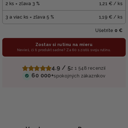
2 ks = zľava 3 %
1,21 €
/ ks
3 a viac ks = zľava 5 %
1,19 €
/ ks
Ušetríte
0 €
Zostav si rutinu na mieru
Nevieš, či ti produkt sadne? Za 60 s zistíš svoju rutinu.
4.9 / 5
z 1 548 recenzií
60 000+
spokojných zákazníkov