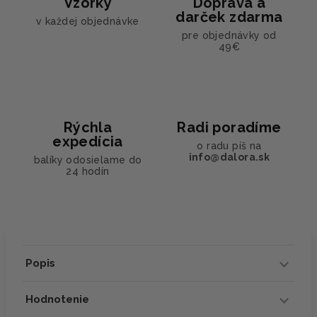
Vzorky
Doprava a
darček zdarma
v každej objednávke
pre objednávky od
49€
Rýchla
Radi poradíme
expedícia
o radu píš na
info@dalora.sk
balíky odosielame do
24 hodín
Popis
Hodnotenie