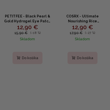
PETITFEE - Black Pearl &
COSRX - Ultimate
Gold Hydrogel Eye Patch
Nourishing Rice
12,90 €
12,90 €
- Hydrogélová maska na
Overnight Spa Mask -
očné okolie 60ks
Rozjasňujúca nočná
15,90 €
17,90 €
(–18 %)
(–27 %)
maska s ryžovým
Skladom
Skladom
extraktom a
niacínamidom 60ml
Priemerné
Priemerné
hodnotenie
hodnotenie
produktu
produktu
Do košíka
Do košíka
je
je
5,0
5,0
z
z
5
5
hviezdičiek.
hviezdičiek.