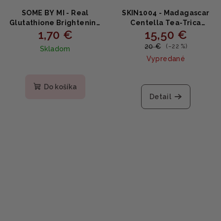
SOME BY MI - Real
SKIN1004 - Madagascar
Glutathione Brightening
Centella Tea-Trica
1,70 €
15,50 €
Care Mask - Rozjasňujúca
Soothing Sun Milk -
maska 1ks
Hydratačný opaľovací
20 €
(–22 %)
Skladom
krém 50ml
Vypredané
Priemerné
hodnotenie
produktu
Do košíka
je
Detail
5,0
z
5
hviezdičiek.