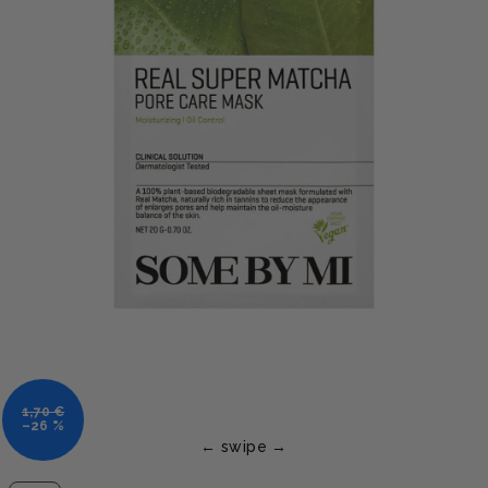
1,70 €
–26 %