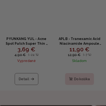
PYUNKANG YUL - Acne
APLB - Tranexamic Acid
Spot Patch Super Thin -
Niacinamide Ampoule
3,69 €
11,90 €
náplaste proti akné 15ks
Serum - Hydratačné
sérum s niacínamidom a
4,90 €
12,90 €
(–24 %)
(–7 %)
kyselinou tranexamovou
Vypredané
Skladom
40ml
Detail
Do košíka