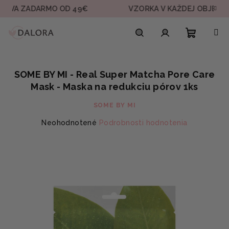
Prejsť
ADARMO OD 49€
VZORKA V KAŽDEJ OBJEDNÁVKE
na
obsah
Nákupn
Hľadať
Prihlásenie
SOME BY MI - Real Super Matcha Pore Care
košík
Mask - Maska na redukciu pórov 1ks
SOME BY MI
Priemerné
Neohodnotené
Podrobnosti hodnotenia
hodnotenie
produktu
je
0,0
z
5
hviezdičiek.