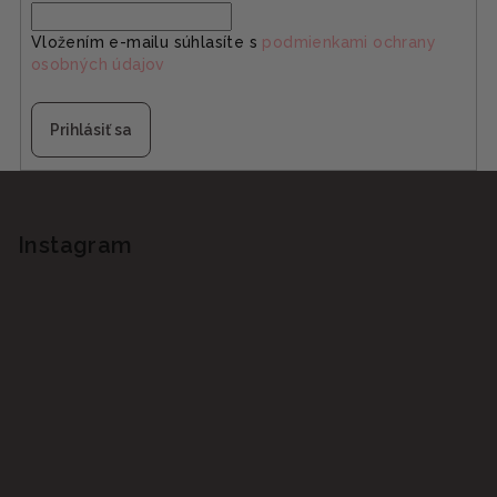
Vložením e-mailu súhlasíte s
podmienkami ochrany
osobných údajov
Prihlásiť sa
Z
á
p
Instagram
ä
t
i
e