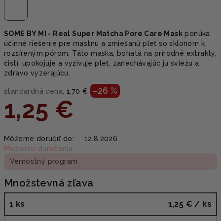
SOME BY MI - Real Super Matcha Pore Care Mask
ponúka
účinné riešenie pre mastnú a zmiešanú pleť so sklonom k
rozšíreným pórom. Táto maska, bohatá na prírodné extrakty,
čistí, upokojuje a vyživuje pleť, zanechávajúc ju sviežu a
zdravo vyzerajúcu.
–26 %
štandardná cena:
1,70 €
1,25 €
Jednotková
Môžeme doručiť do:
12.8.2026
cena:
Možnosti doručenia
Vernostný program
Množstevná zľava
1 ks
1,25 €
/ ks