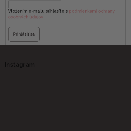
Vložením e-mailu súhlasíte s
podmienkami ochrany
osobných údajov
Prihlásiť sa
Z
á
p
Instagram
ä
t
i
e