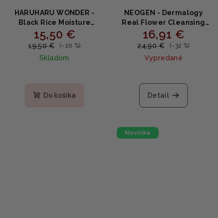
HARUHARU WONDER -
NEOGEN - Dermalogy
Black Rice Moisture
Real Flower Cleansing
15,50 €
16,91 €
Deep Cleansing Oil -
Water Calendula -
Výživný čistiaci olej s
Upokojujúca čistiaca
19,50 €
24,90 €
(–20 %)
(–32 %)
čiernou ryžou 150ml
voda s nechtíkom 300ml
Skladom
Vypredané
Priemerné
Priemerné
hodnotenie
hodnotenie
produktu
produktu
Do košíka
Detail
je
je
4,7
5,0
z
z
5
5
Novinka
hviezdičiek.
hviezdičiek.