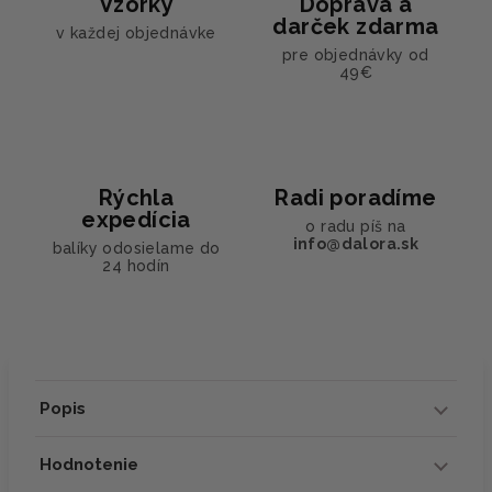
Vzorky
Doprava a
darček zdarma
v každej objednávke
pre objednávky od
49€
Rýchla
Radi poradíme
expedícia
o radu píš na
info@dalora.sk
balíky odosielame do
24 hodín
Popis
Hodnotenie