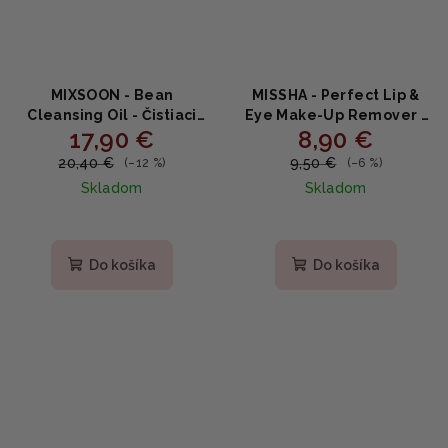
MIXSOON - Bean
MISSHA - Perfect Lip &
Cleansing Oil - Čistiaci
Eye Make-Up Remover -
17,90 €
8,90 €
olej zo sójových bôbov
Dvojfázový odličovač očí
195ml
a pier s morskou vodou
20,40 €
9,50 €
(–12 %)
(–6 %)
155ml
Skladom
Skladom
Do košíka
Do košíka