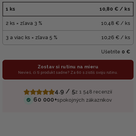
1 ks
10,80 €
/ ks
2 ks = zľava 3 %
10,48 €
/ ks
3 a viac ks = zľava 5 %
10,26 €
/ ks
Ušetríte
0 €
Zostav si rutinu na mieru
Nevieš, či ti produkt sadne? Za 60 s zistíš svoju rutinu.
4.9 / 5
z 1 548 recenzií
60 000+
spokojných zákazníkov