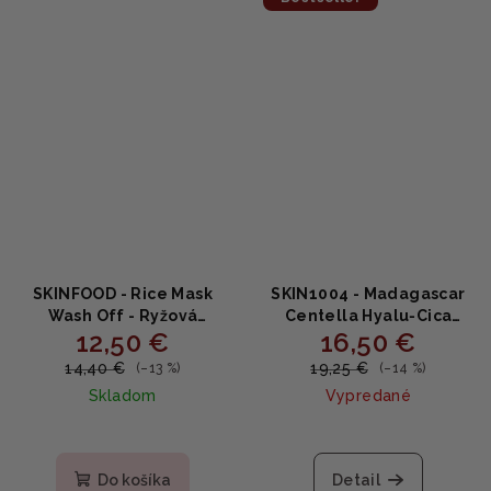
hviezdičiek.
hviezdičiek.
SKINFOOD - Rice Mask
SKIN1004 - Madagascar
Wash Off - Ryžová
Centella Hyalu‑Cica
12,50 €
16,50 €
zmývateľná maska s
Water Fit Sun Serum
ryžovou vodou na
SPF50+ – Hydratačné
14,40 €
19,25 €
(–13 %)
(–14 %)
čistenie pórov a
SPFko s centellou a
Skladom
Vypredané
rozjasnenie 120g
kyselinou hyalurónovou
50ml
Priemerné
Priemerné
hodnotenie
hodnotenie
produktu
produktu
Do košíka
Detail