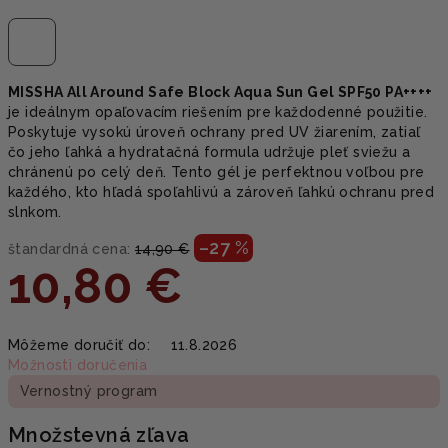
MISSHA All Around Safe Block Aqua Sun Gel SPF50 PA++++
je ideálnym opaľovacím riešením pre každodenné použitie.
Poskytuje vysokú úroveň ochrany pred UV žiarením, zatiaľ
čo jeho ľahká a hydratačná formula udržuje pleť sviežu a
chránenú po celý deň. Tento gél je perfektnou voľbou pre
každého, kto hľadá spoľahlivú a zároveň ľahkú ochranu pred
slnkom.
–27 %
štandardná cena:
14,90 €
10,80 €
Jednotková
Môžeme doručiť do:
11.8.2026
cena:
Možnosti doručenia
Vernostný program
Množstevná zľava