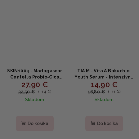
SKIN1004 - Madagascar
TIA'M - Vita A Bakuchiol
Centella Probio-Cica
Youth Serum - Intenzívne
27,90 €
14,90 €
Intensive Ampoule
hydratačné sérum proti
JUMBO - Intenzívne
vráskam 40ml
32,50 €
16,80 €
(–14 %)
(–11 %)
upokojujúce sérum s
Skladom
Skladom
probiotikami 95ml
Priemerné
hodnotenie
produktu
Do košíka
Do košíka
je
3,0