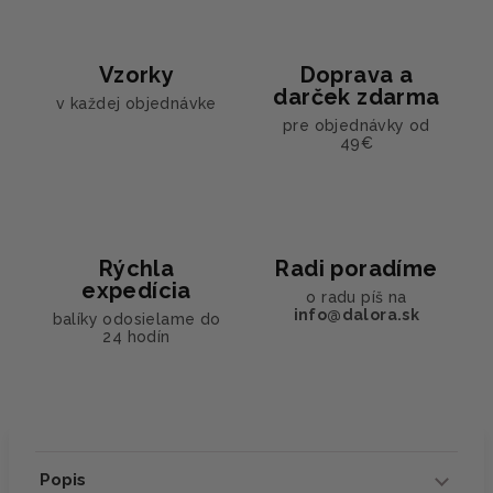
Vzorky
Doprava a
darček zdarma
v každej objednávke
pre objednávky od
49€
Rýchla
Radi poradíme
expedícia
o radu píš na
info@dalora.sk
balíky odosielame do
24 hodín
Popis