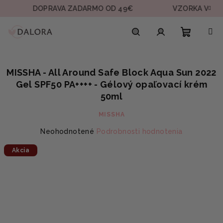
Prejsť
DOPRAVA ZADARMO OD 49€
VZORKA V KAŽDEJ OB
na
obsah
Nákupn
Hľadať
Prihlásenie
MISSHA - All Around Safe Block Aqua Sun 2022
košík
Gel SPF50 PA++++ - Gélový opaľovací krém
50ml
MISSHA
Priemerné
Neohodnotené
Podrobnosti hodnotenia
hodnotenie
Akcia
produktu
je
0,0
z
5
hviezdičiek.