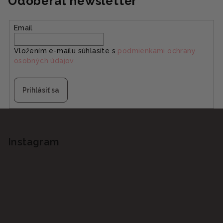
Odoberať newsletter
Email
Vložením e-mailu súhlasíte s
podmienkami ochrany
osobných údajov
Prihlásiť sa
Z
á
p
Instagram
ä
t
i
e