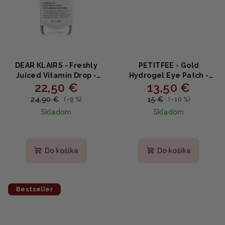
DEAR KLAIRS - Freshly
PETITFEE - Gold
Juiced Vitamin Drop -
Hydrogel Eye Patch -
22,50 €
13,50 €
multifunkčné vitamínové
Hydrogélová maska na
sérum 35ml
očné okolie s 24
24,90 €
15 €
(–9 %)
(–10 %)
karátovým zlatom 60ks
Skladom
Skladom
Priemerné
hodnotenie
produktu
Do košíka
Do košíka
je
5,0
z
5
Bestseller
hviezdičiek.