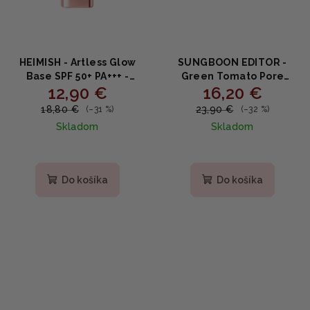
HEIMISH - Artless Glow
SUNGBOON EDITOR -
Base SPF 50+ PA+++ -
Green Tomato Pore
12,90 €
16,20 €
rozžarujúca báza 40ml
Lifting Ampoule - Sérum
na stiahnutie pórov so
18,80 €
23,90 €
(–31 %)
(–32 %)
zelenými paradajkami
Skladom
Skladom
30ml
Priemerné
hodnotenie
produktu
Do košíka
Do košíka
je
5,0
z
5
hviezdičiek.