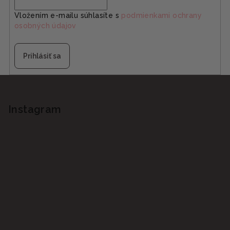
Vložením e-mailu súhlasíte s
podmienkami ochrany
osobných údajov
Prihlásiť sa
Z
á
p
Instagram
ä
t
i
e