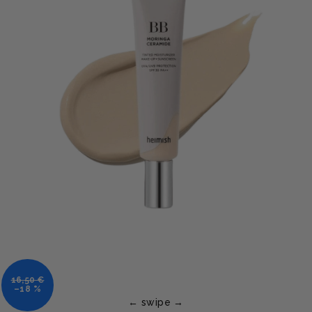
16,50 €
–18 %