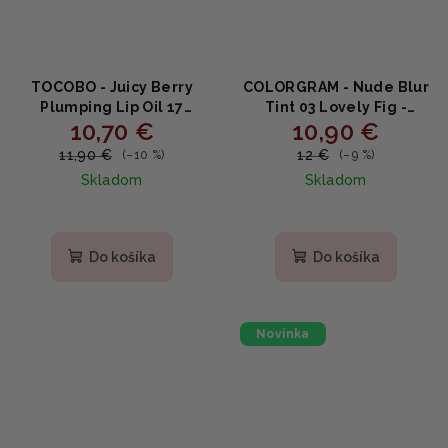
TOCOBO - Juicy Berry
COLORGRAM - Nude Blur
Plumping Lip Oil 17
Tint 03 Lovely Fig -
10,70 €
10,90 €
BERRY MILK - Šťavnatý
Zamatový blur tint na
plumping olej na pery s
pery a líčka vo figovom
11,90 €
12 €
(–10 %)
(–9 %)
mentolom a ovocnými
odtieni 5g
Skladom
Skladom
olejmi 4g
Do košíka
Do košíka
Novinka