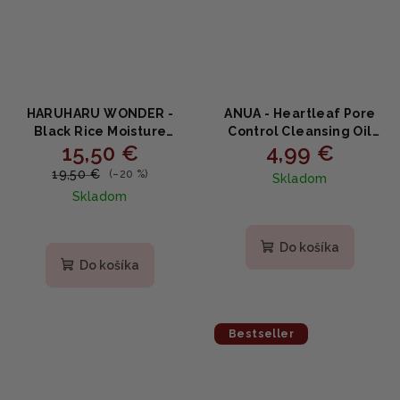
HARUHARU WONDER -
ANUA - Heartleaf Pore
Black Rice Moisture
Control Cleansing Oil
15,50 €
4,99 €
Deep Cleansing Oil -
MINI - čistiaci olej 20ml
Výživný čistiaci olej s
19,50 €
(–20 %)
Skladom
čiernou ryžou 150ml
Skladom
Priemerné
Priemerné
hodnotenie
hodnotenie
produktu
Do košíka
produktu
je
Do košíka
je
5,0
4,7
z
z
5
5
hviezdičiek.
Bestseller
hviezdičiek.