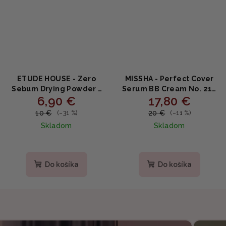
ETUDE HOUSE - Zero
MISSHA - Perfect Cover
Sebum Drying Powder -
Serum BB Cream No. 21 -
6,90 €
17,80 €
Transparentný
Krycí BB krém s
zmatňujúci púder proti
niacínamidom a
10 €
20 €
(–31 %)
(–11 %)
lesku 4g
probiotikami SPF 50+
Skladom
Skladom
50ml
Do košíka
Do košíka