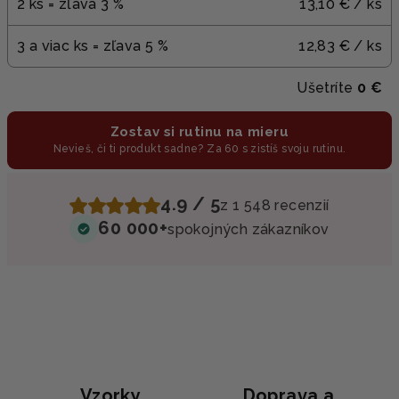
2 ks = zľava 3 %
13,10 €
/ ks
3 a viac ks = zľava 5 %
12,83 €
/ ks
Ušetríte
0 €
Zostav si rutinu na mieru
Nevieš, či ti produkt sadne? Za 60 s zistíš svoju rutinu.
4.9 / 5
z 1 548 recenzií
60 000+
spokojných zákazníkov
Vzorky
Doprava a