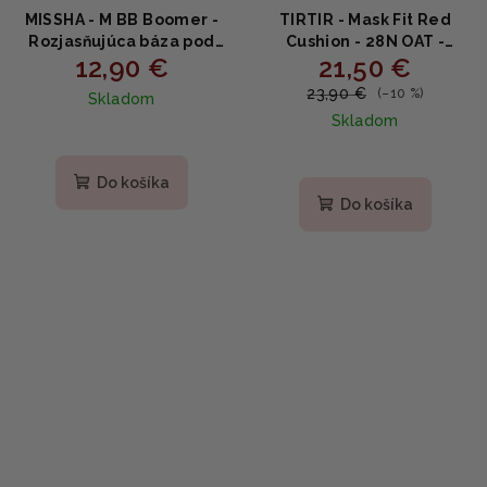
MISSHA - M BB Boomer -
TIRTIR - Mask Fit Red
Rozjasňujúca báza pod
Cushion - 28N OAT -
12,90 €
21,50 €
BB krém s niacínamidom
Dlhotrvajúci make-up na
a perlovým leskom 40ml
tvár 18g
23,90 €
(–10 %)
Skladom
Skladom
Do košíka
Do košíka