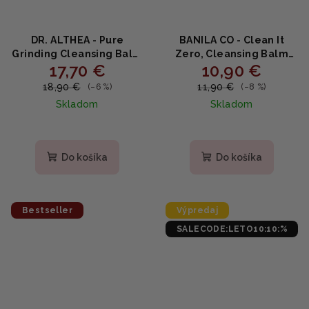
DR. ALTHEA - Pure
BANILA CO - Clean It
Grinding Cleansing Balm
Zero, Cleansing Balm
17,70 €
10,90 €
- Čistiaci balzam s
Original - Jemný a
hroznovým a
čistiaci odličovací
18,90 €
11,90 €
(–6 %)
(–8 %)
čajovníkovým olejom
balzam 50ml
Skladom
Skladom
50ml
Priemerné
Priemerné
hodnotenie
hodnotenie
produktu
produktu
Do košíka
Do košíka
je
je
1,0
5,0
z
z
5
5
Bestseller
Výpredaj
hviezdičiek.
hviezdičiek.
SALECODE:LETO10:10:%