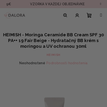
Prejsť
VZORKA V KAŽDEJ OBJEDNÁVKE
RÝCHLE 
na
obsah
Nákupn
Hľadať
Prihlásenie
HEIMISH - Moringa Ceramide BB Cream SPF 30
košík
PA++ 19 Fair Beige - Hydratačný BB krém s
moringou a UV ochranou 30ml
HEIMISH
Priemerné
Neohodnotené
Podrobnosti hodnotenia
hodnotenie
produktu
je
0,0
z
5
hviezdičiek.