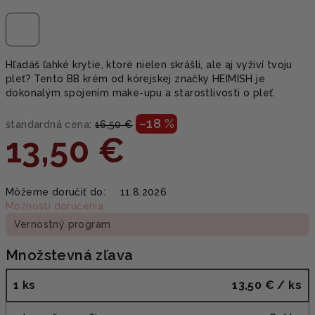
Hľadáš ľahké krytie, ktoré nielen skrášli, ale aj vyživí tvoju
pleť? Tento BB krém od kórejskej značky HEIMISH je
dokonalým spojením make-upu a starostlivosti o pleť.
–18 %
štandardná cena:
16,50 €
13,50 €
Jednotková
Môžeme doručiť do:
11.8.2026
cena:
Možnosti doručenia
Vernostný program
Množstevná zľava
1 ks
13,50 €
/ ks