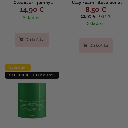
Cleanser - jemný
Clay Foam - ílová pena
14,90 €
8,50 €
produkt na čistenie pleti
150g
150ml
12,90 €
(–34 %)
Skladom
Skladom
Do košíka
Do košíka
Výpredaj
SALECODE:LETO10:10:%