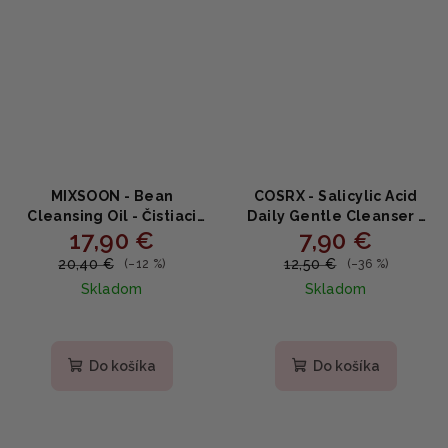
MIXSOON - Bean
COSRX - Salicylic Acid
Cleansing Oil - Čistiaci
Daily Gentle Cleanser -
17,90 €
7,90 €
olej zo sójových bôbov
jemný penový čistič
195ml
150ml
20,40 €
12,50 €
(–12 %)
(–36 %)
Skladom
Skladom
Priemerné
hodnotenie
produktu
Do košíka
Do košíka
je
5,0
z
5