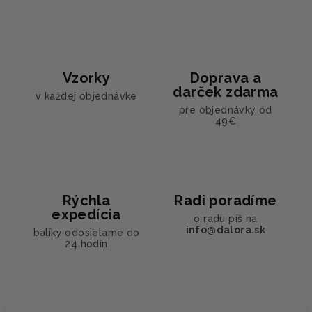
Vzorky
Doprava a
darček zdarma
v každej objednávke
pre objednávky od
49€
Rýchla
Radi poradíme
expedícia
o radu píš na
info@dalora.sk
balíky odosielame do
24 hodín