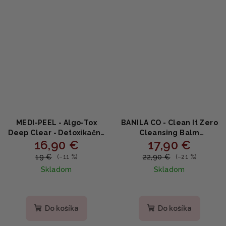
MEDI-PEEL - Algo-Tox
BANILA CO - Clean It Zero
Deep Clear - Detoxikačný
Cleansing Balm
16,90 €
17,90 €
čistiaci gél na tvár 150 ml
Nourishing - výživujúci
balzam na odlíčenie
19 €
22,90 €
(–11 %)
(–21 %)
pleti 100ml
Skladom
Skladom
Priemerné
hodnotenie
produktu
Do košíka
Do košíka
je
5,0