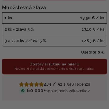
Množstevná zľava
1 ks
13,50 €
/ ks
2 ks = zľava 3 %
13,10 €
/ ks
3 a viac ks = zľava 5 %
12,83 €
/ ks
Ušetríte
0 €
Zostav si rutinu na mieru
Nevieš, či ti produkt sadne? Za 60 s zistíš svoju rutinu.
4.9 / 5
z 1 548 recenzií
60 000+
spokojných zákazníkov