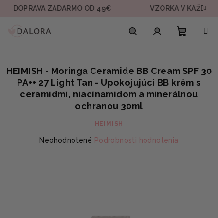
Prejsť
PRAVA ZADARMO OD 49€
VZORKA V KAŽDEJ OBJED
na
obsah
Nákupn
Hľadať
Prihlásenie
HEIMISH - Moringa Ceramide BB Cream SPF 30
košík
PA++ 27 Light Tan - Upokojujúci BB krém s
ceramidmi, niacínamidom a minerálnou
ochranou 30ml
HEIMISH
Priemerné
Neohodnotené
Podrobnosti hodnotenia
hodnotenie
produktu
je
0,0
z
5
hviezdičiek.