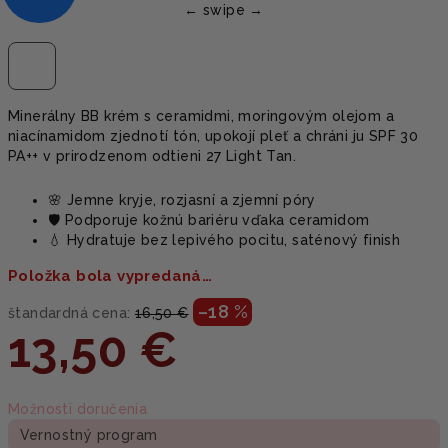
Minerálny BB krém s ceramidmi, moringovým olejom a
niacínamidom zjednotí tón, upokojí pleť a chráni ju SPF 30
PA++ v prirodzenom odtieni 27 Light Tan.
🌸 Jemne kryje, rozjasní a zjemní póry
🛡️ Podporuje kožnú bariéru vďaka ceramidom
💧 Hydratuje bez lepivého pocitu, saténový finish
Položka bola vypredaná…
–18 %
štandardná cena:
16,50 €
13,50 €
Jednotková
Možnosti doručenia
cena:
Vernostný program