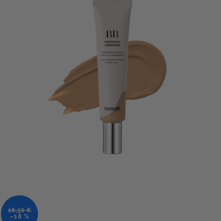
16,50 €
–18 %