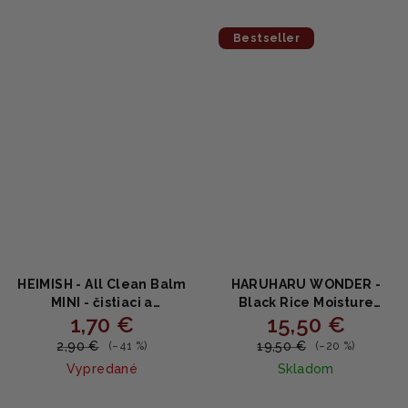
z
5
Bestseller
hviezdičiek.
HEIMISH - All Clean Balm
HARUHARU WONDER -
MINI - čistiaci a
Black Rice Moisture
1,70 €
15,50 €
odličovací balzam 5ml
Deep Cleansing Oil -
Výživný čistiaci olej s
2,90 €
19,50 €
(–41 %)
(–20 %)
čiernou ryžou 150ml
Vypredané
Skladom
Priemerné