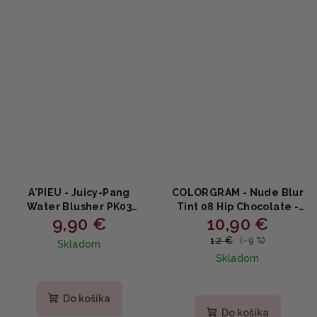
A'PIEU - Juicy-Pang
COLORGRAM - Nude Blur
Water Blusher PK03
Tint 08 Hip Chocolate -
9,90 €
10,90 €
GUAVA PEARL - Tekutá
Zamatový blur tint na
lícenka s ovocnými
pery a líčka 5g
12 €
(–9 %)
Skladom
extraktmi a jojobovým
Skladom
olejom 9g
Do košíka
Do košíka