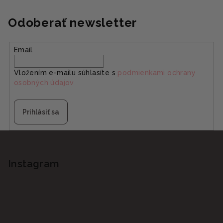
Odoberať newsletter
Email
Vložením e-mailu súhlasíte s
podmienkami ochrany
osobných údajov
Prihlásiť sa
Z
á
p
Instagram
ä
t
i
e