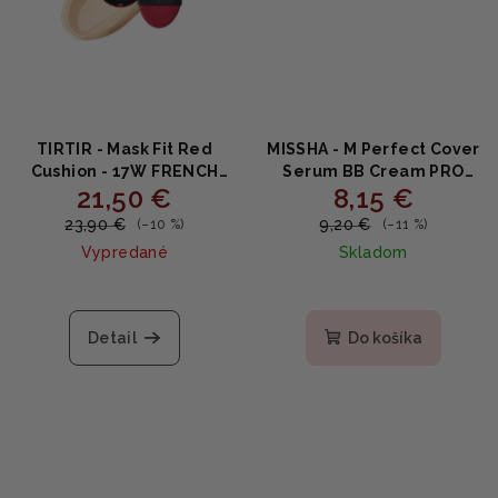
TIRTIR - Mask Fit Red
MISSHA - M Perfect Cover
Cushion - 17W FRENCH
Serum BB Cream PRO
21,50 €
8,15 €
VANILLA - Dlhodržiaci
#23 - Hydratačný BB
krycí cushion s
krém s niacínamidom a
23,90 €
9,20 €
(–10 %)
(–11 %)
niacínamidom 18g
fermentmi 20ml
Vypredané
Skladom
Detail
Do košíka