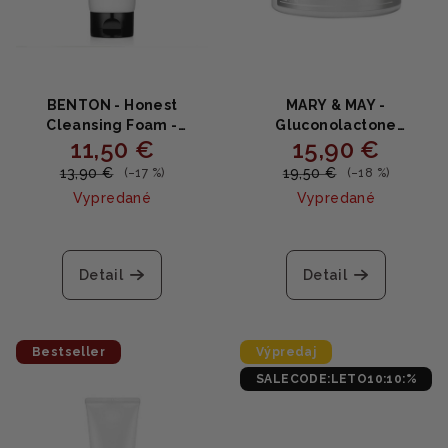
BENTON - Honest
MARY & MAY -
Cleansing Foam -
Gluconolactone
11,50 €
15,90 €
Pleťová čistiaca pena
(PHA)+Betula Alba Juice
150g
Cleansing Pad - Čistiace
13,90 €
19,50 €
(–17 %)
(–18 %)
tampóny na pleť s PHA a
Vypredané
Vypredané
brezovou šťavou (70ks)
Priemerné
hodnotenie
produktu
Detail
Detail
je
5,0
z
5
Bestseller
Výpredaj
hviezdičiek.
SALECODE:LETO10:10:%