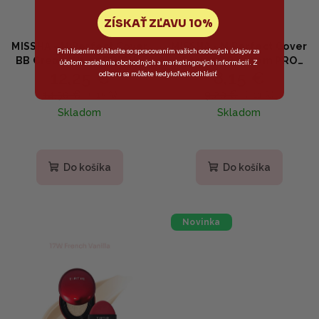
ZÍSKAŤ ZĽAVU 10%
MISSHA - M Perfect Cover
MISSHA - M Perfect Cover
Prihlásením súhlasíte so spracovaním vašich osobných údajov za
BB Cream Nr. 13 BRIGHT
Serum BB Cream PRO
účelom zasielania obchodných a marketingových informácií. Z
12,25 €
8,15 €
BEIGE - Krycí hydratačný
#27 - Hydratačný BB
odberu sa môžete kedykoľvek odhlásiť
BB krém s SPF42 50ml
krém s niacínamidom a
14,50 €
9,20 €
(–15 %)
(–11 %)
fermentmi 20ml
Skladom
Skladom
Do košíka
Do košíka
Novinka