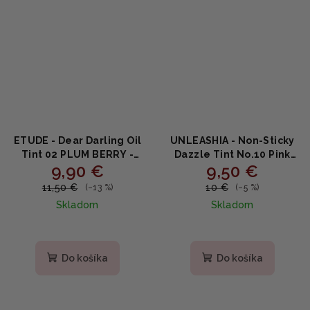
ETUDE - Dear Darling Oil
UNLEASHIA - Non-Sticky
Tint 02 PLUM BERRY -
Dazzle Tint No.10 Pink
9,90 €
9,50 €
Olejový tint na pery s
Muhly - Lesklý tint na
vysokým leskom 4g
pery s kyselinou
11,50 €
10 €
(–13 %)
(–5 %)
hyalurónovou a
Skladom
Skladom
squalanom 4g
Do košíka
Do košíka