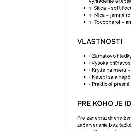
vyhladenie a lepši
✨ Silica – soft fo
✨ Mica – jemné ro
✨ Tocopherol – an
VLASTNOSTI
• Zamatovo hladký
• Vysoká priľnavos
• Krytie na mieru
• Nelepí sa a nepô
• Praktická presná
PRE KOHO JE I
Pre zaneprázdnené ženy,
začervenania bez ťažkéh