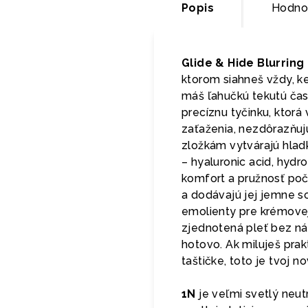
Popis
Hodno
Glide & Hide Blurrin
ktorom siahneš vždy, k
máš ľahučkú tekutú časť
precíznu tyčinku, ktorá
zaťaženia, nezdôrazňuj
zložkám vytvárajú hlad
– hyaluronic acid, hydr
komfort a pružnosť poč
a dodávajú jej jemne so
emolienty pre krémovej
zjednotená pleť bez nán
hotovo. Ak miluješ prak
taštičke, toto je tvoj n
1N
je veľmi svetlý neu