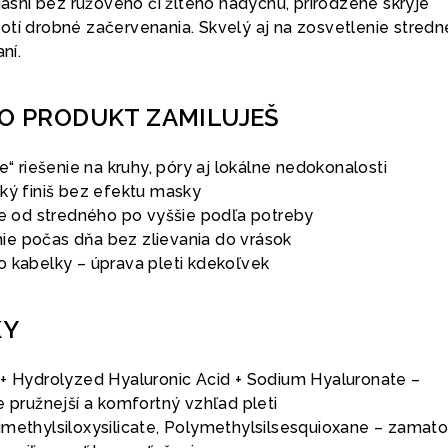
zjasní bez ružového či žltého nádychu, prirodzene skryje
otí drobné začervenania. Skvelý aj na zosvetlenie stredn
ní.
TO PRODUKT ZAMILUJEŠ
ne“ riešenie na kruhy, póry aj lokálne nedokonalosti
dký finiš bez efektu masky
tie od stredného po vyššie podľa potreby
e počas dňa bez zlievania do vrások
o kabelky – úprava pleti kdekoľvek
KY
 + Hydrolyzed Hyaluronic Acid + Sodium Hyaluronate –
e pružnejší a komfortný vzhľad pleti
imethylsiloxysilicate, Polymethylsilsesquioxane – zamat