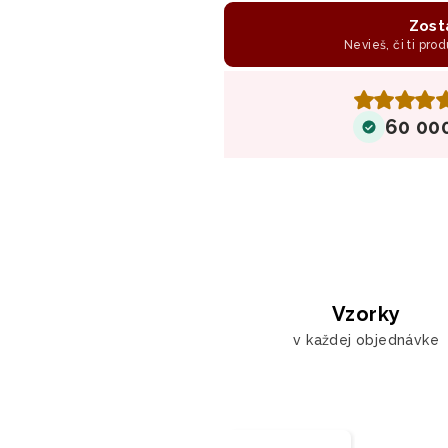
Zost
Nevieš, či ti prod
60 00
Vzorky
v každej objednávke