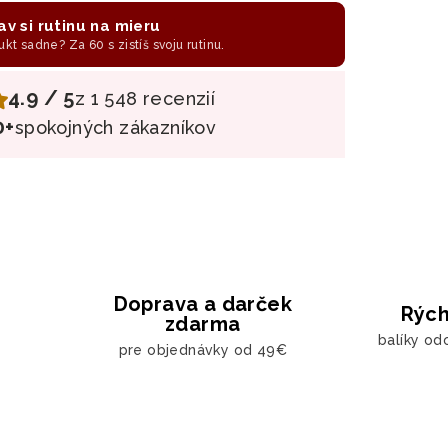
av si rutinu na mieru
ukt sadne? Za 60 s zistíš svoju rutinu.
4.9 / 5
z 1 548 recenzií
0+
spokojných zákazníkov
Doprava a darček
Rých
zdarma
balíky od
pre objednávky od 49€