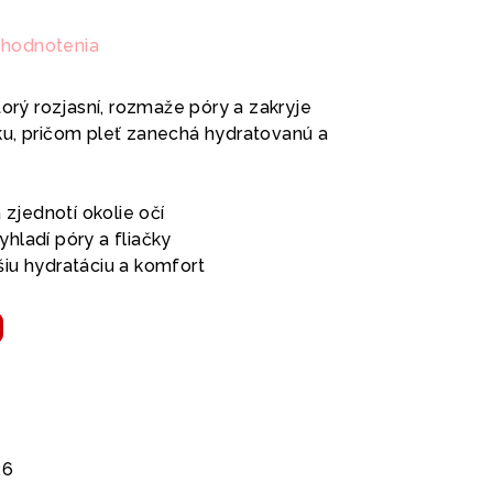
 hodnotenia
torý rozjasní, rozmaže póry a zakryje
u, pričom pleť zanechá hydratovanú a
a zjednotí okolie očí
hladí póry a fliačky
šiu hydratáciu a komfort
26