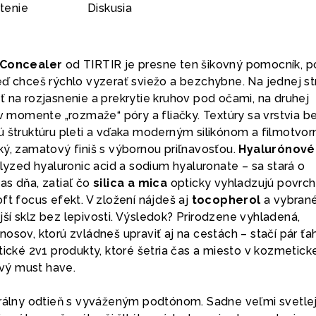
tenie
Diskusia
g Concealer
od TIRTIR je presne ten šikovný pomocník, p
eď chceš rýchlo vyzerať sviežo a bezchybne. Na jednej s
 na rozjasnenie a prekrytie kruhov pod očami, na druhej
 v momente „rozmaže“ póry a fliačky. Textúry sa vrstvia b
ú štruktúru pleti a vďaka moderným silikónom a filmotvo
ký, zamatový finiš s výbornou priľnavosťou.
Hyalurónové 
olyzed hyaluronic acid a sodium hyaluronate – sa stará o
as dňa, zatiaľ čo
silica a mica
opticky vyhladzujú povrch 
ft focus efekt. V zložení nájdeš aj
tocopherol
a vybran
ší sklz bez lepivosti. Výsledok? Prirodzene vyhladená,
osov, ktorú zvládneš upraviť aj na cestách – stačí pár ťa
tické 2v1 produkty, ktoré šetria čas a miesto v kozmetick
ový must have.
trálny odtieň s vyváženým podtónom. Sadne veľmi svetlej