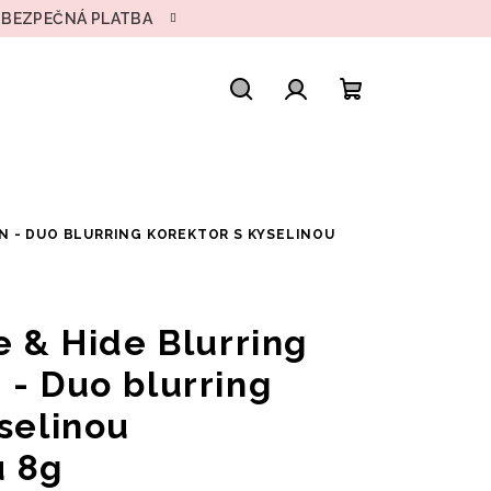
• BEZPEČNÁ PLATBA
Hľadať
Prihlásenie
Nákupný
košík
1N - DUO BLURRING KOREKTOR S KYSELINOU
e & Hide Blurring
 - Duo blurring
selinou
u 8g