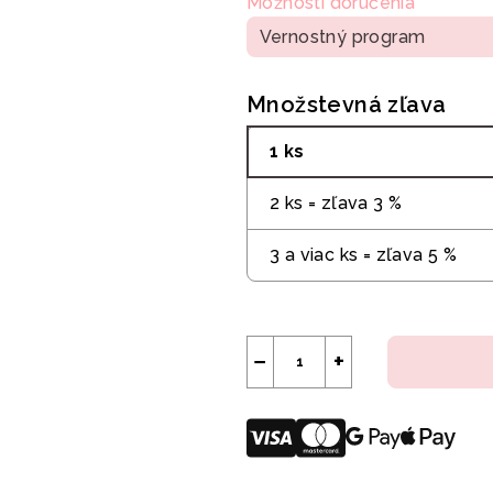
Možnosti doručenia
Vernostný program
Množstevná zľava
1 ks
2 ks = zľava 3 %
3 a viac ks = zľava 5 %
−
+