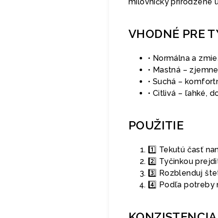
milovníčky prirodzene up
VHODNÉ PRE T
• Normálna a zmie
• Mastná – zjemnen
• Suchá – komfort
• Citlivá – ľahké, 
POUŽITIE
1️⃣ Tekutú časť na
2️⃣ Tyčinkou prejd
3️⃣ Rozblenduj št
4️⃣ Podľa potreby 
KONZISTENCIA