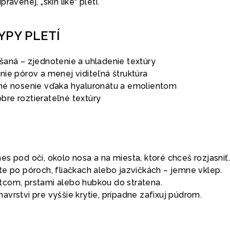
ravenej, „skin like“ pleti.
YPY PLETÍ
šaná – zjednotenie a uhladenie textúry
ie pórov a menej viditeľná štruktúra
né nosenie vďaka hyaluronátu a emolientom
dobre roztierateľné textúry
nes pod oči, okolo nosa a na miesta, ktoré chceš rozjasniť.
ite po póroch, fliačkach alebo jazvičkách – jemne vklep.
etcom, prstami alebo hubkou do stratena.
navrstvi pre vyššie krytie, prípadne zafixuj púdrom.