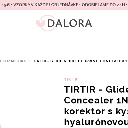
49€ • VZORKY V KAŽDEJ OBJEDNÁVKE • ODOSIELAME DO 24H 
Á KOZMETIKA
/
TIRTIR - GLIDE & HIDE BLURRING CONCEALER 
TIRTIR
TIRTIR - Glid
Concealer 1N
korektor s ky
hyalurónovo