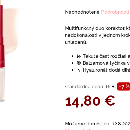
Priemerné
Neohodnotené
Podrobnosti
hodnotenie
produktu
Multifunkčný duo korektor, k
je
nedokonalosti v jednom krok
0,0
uhladenú.
z
5
💫 Tekutá časť rozžiari 
hviezdičiek.
🎯 Balzamová tyčinka vy
💧 Hyaluronát dodá dlh
–7 %
štandardná cena:
16 €
14,80 €
Jednotková
cena:
Môžeme doručiť do:
12.8.20