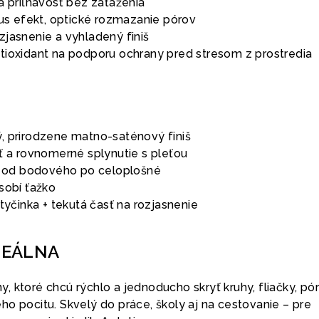
a priľnavosť bez zaťaženia
cus efekt, optické rozmazanie pórov
zjasnenie a vyhladený finiš
tioxidant na podporu ochrany pred stresom z prostredia
, prirodzene matno-saténový finiš
ť a rovnomerné splynutie s pleťou
 – od bodového po celoplošné
sobí ťažko
 tyčinka + tekutá časť na rozjasnenie
DEÁLNA
 ktoré chcú rýchlo a jednoducho skryť kruhy, fliačky, pór
o pocitu. Skvelý do práce, školy aj na cestovanie – pre