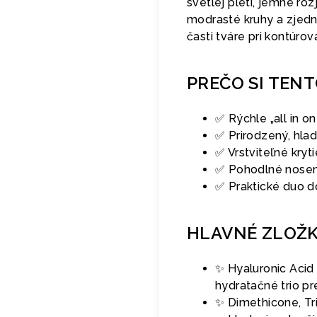
svetlej pleti, jemne ro
modrasté kruhy a zjedn
časti tváre pri kontúrova
PREČO SI TEN
✅ Rýchle „all in o
✅ Prirodzený, hla
✅ Vrstviteľné kry
✅ Pohodlné noseni
✅ Praktické duo d
HLAVNÉ ZLOŽ
✨ Hyaluronic Acid
hydratačné trio pr
✨ Dimethicone, Tr