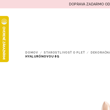
Prejsť
DOPRAVA ZADARMO OD 
na
obsah
DOMOV
/
STAROSTLIVOSŤ O PLEŤ
/
DEKORAČN
HYALURÓNOVOU 8G