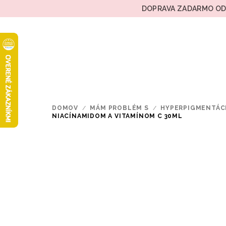
Prejsť
DOPRAVA ZADARMO OD 
na
obsah
DOMOV
/
MÁM PROBLÉM S
/
HYPERPIGMENTÁC
NIACÍNAMIDOM A VITAMÍNOM C 30ML