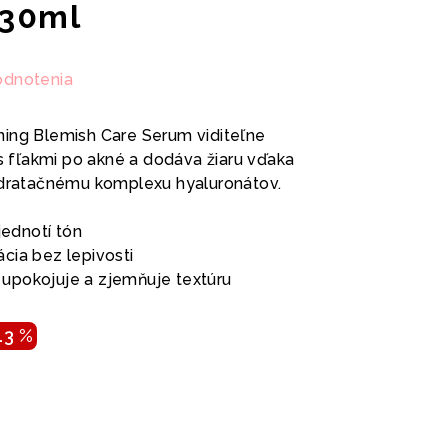
 30ml
odnotenia
ning Blemish Care Serum viditeľne
 s fľakmi po akné a dodáva žiaru vďaka
ydratačnému komplexu hyaluronátov.
jednotí tón
cia bez lepivosti
i, upokojuje a zjemňuje textúru
13 %