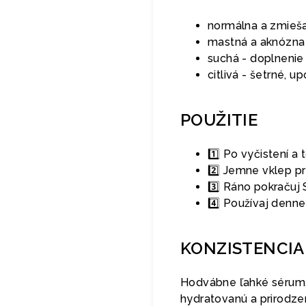
normálna a zmieša
mastná a aknózna 
suchá - doplnenie
citlivá - šetrné, u
POUŽITIE
1️⃣ Po vyčistení a
2️⃣ Jemne vklep pr
3️⃣ Ráno pokračuj
4️⃣ Používaj denne
KONZISTENCIA
Hodvábne ľahké sérum, 
hydratovanú a prirodze