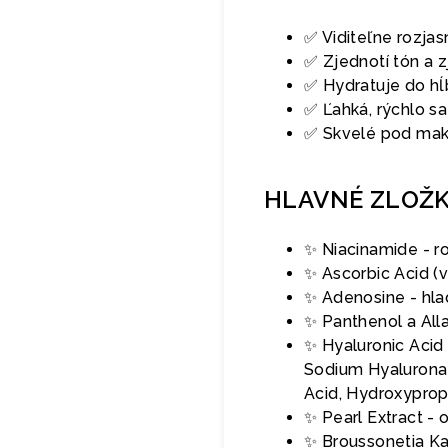
✅ Viditeľne rozjas
✅ Zjednotí tón a 
✅ Hydratuje do hĺ
✅ Ľahká, rýchlo sa
✅ Skvelé pod make
HLAVNÉ ZLOŽ
✨ Niacinamide - r
✨ Ascorbic Acid (v
✨ Adenosine - hlad
✨ Panthenol a Alla
✨ Hyaluronic Acid
Sodium Hyaluronat
Acid, Hydroxyprop
✨ Pearl Extract - 
✨ Broussonetia Ka