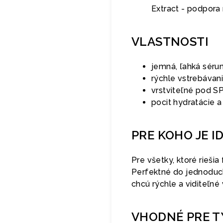
Extract - podpor
VLASTNOSTI
jemná, ľahká séru
rýchle vstrebávanie
vrstviteľné pod S
pocit hydratácie 
PRE KOHO JE I
Pre všetky, ktoré rieši
Perfektné do jednoduch
chcú rýchle a viditeľn
VHODNÉ PRE T