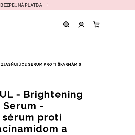
• BEZPEČNÁ PLATBA
Hľadať
Prihlásenie
Nákupný
košík
OZJASŇUJÚCE SÉRUM PROTI ŠKVRNÁM S
L - Brightening
 Serum -
 sérum proti
iacínamidom a