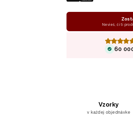
Zost
Nevieš, či ti prod
60 00
Vzorky
v každej objednávke