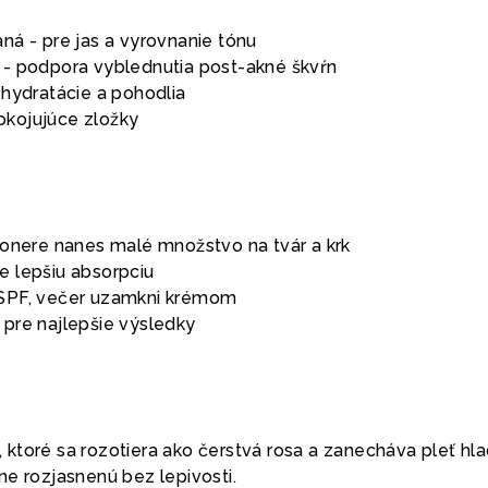
ná - pre jas a vyrovnanie tónu
- podpora vyblednutia post-akné škvŕn
 hydratácie a pohodlia
pokojujúce zložky
 tonere nanes malé množstvo na tvár a krk
e lepšiu absorpciu
 SPF, večer uzamkni krémom
 pre najlepšie výsledky
ktoré sa rozotiera ako čerstvá rosa a zanecháva pleť hla
ne rozjasnenú bez lepivosti.