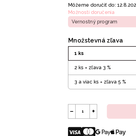
cena:
Môžeme doručiť do:
12.8.20
Možnosti doručenia
Vernostný program
Množstevná zľava
1 ks
2 ks = zľava 3 %
3 a viac ks = zľava 5 %
−
+