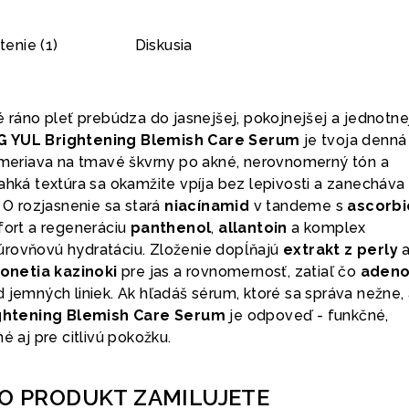
enie (1)
Diskusia
é ráno pleť prebúdza do jasnejšej, pokojnejšej a jednotne
 YUL Brightening Blemish Care Serum
je tvoja denná
zameriava na tmavé škvrny po akné, nerovnomerný tón a
ahká textúra sa okamžite vpíja bez lepivosti a zanecháva
. O rozjasnenie sa stará
niacínamid
v tandeme s
ascorbi
fort a regeneráciu
panthenol
,
allantoin
a komplex
úrovňovú hydratáciu. Zloženie dopĺňajú
extrakt z perly
netia kazinoki
pre jas a rovnomernosť, zatiaľ čo
adeno
 jemných liniek. Ak hľadáš sérum, ktoré sa správa nežne, 
ghtening Blemish Care Serum
je odpoveď - funkčné,
é aj pre citlivú pokožku.
TO PRODUKT ZAMILUJETE