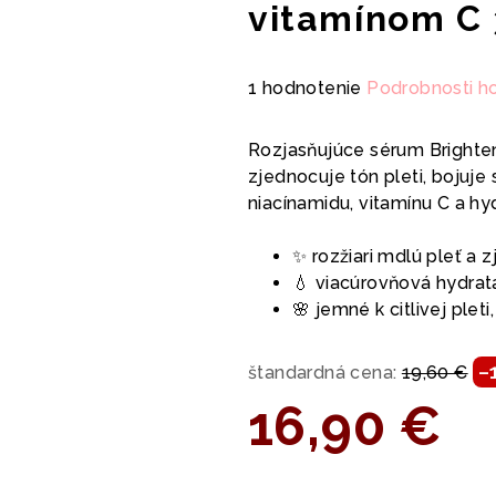
vitamínom C
Priemerné
1 hodnotenie
Podrobnosti h
hodnotenie
produktu
Rozjasňujúce sérum Brighte
je
zjednocuje tón pleti, bojuje
5,0
niacínamidu, vitamínu C a h
z
5
✨ rozžiari mdlú pleť a z
hviezdičiek.
💧 viacúrovňová hydratá
🌸 jemné k citlivej plet
–
štandardná cena:
19,60 €
16,90 €
Jednotková