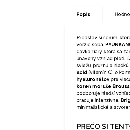
Popis
Hodnot
Predstav si sérum, ktor
verzie seba.
PYUNKANG
dávka žiary, ktorá sa 
unavený vzhľad pleti. Ľ
sviežu, pružnú a hladkú
acid
(vitamín C), o kom
hyaluronátov
pre viac
koreň moruše Brousso
podporuje hladší vzhľad
pracuje intenzívne,
Bri
minimalistické a stvoren
PREČO SI TEN