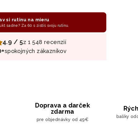
av si rutinu na mieru
ukt sadne? Za 60 s zistíš svoju rutinu.
4.9 / 5
z 1 548 recenzií
0+
spokojných zákazníkov
Doprava a darček
Rých
zdarma
balíky od
pre objednávky od 49€