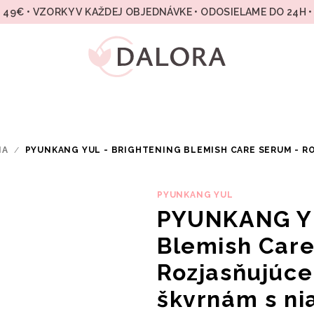
49€ • VZORKY V KAŽDEJ OBJEDNÁVKE • ODOSIELAME DO 24H 
IA
/
PYUNKANG YUL - BRIGHTENING BLEMISH CARE SERUM - R
PYUNKANG YUL
PYUNKANG YU
Blemish Care
Rozjasňujúce
škvrnám s n