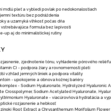
ní mdlú pleť a vybledí povlak po nedokonalostiach
zjemní textúru bez podráždenia
bky a uzamyká vlhkosť počas dňa
 vstrebávajúca formula bez lepivosti
-up aj do minimalistickej rutiny
KY
ozjasnenie, zjednotenie tónu, vyhladenie pórového reliéf
itamín C) - podpora žiary a rovnomernosti pleti
ší vzhľad jemných liniek a podpora vitality
ntoin - upokojenie a obnova kožnej bariéry
 komplex - Sodium Hyaluronate, Hydrolyzed Hyaluronic A
e Crosspolymer, Sodium Acetylated Hyaluronate, Hyalur
yltrimonium Hyaluronate - viacúrovňová hydratácia a vyp
optické rozjasnenie a hebkosť
zinoki Root Extract a Chrysanthemum Morifolium Flower