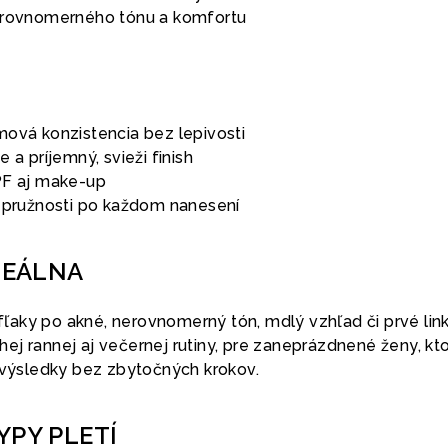
a rovnomerného tónu a komfortu
mová konzistencia bez lepivosti
 a príjemný, svieži finish
PF aj make-up
a pružnosti po každom nanesení
DEÁLNA
a fľaky po akné, nerovnomerný tón, mdlý vzhľad či prvé link
ej rannej aj večernej rutiny, pre zaneprázdnené ženy, kt
é výsledky bez zbytočných krokov.
YPY PLETÍ