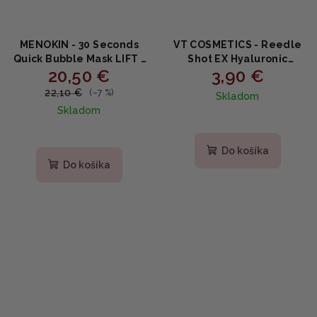
MENOKIN - 30 Seconds
VT COSMETICS - Reedle
Quick Bubble Mask LIFT -
Shot EX Hyaluronic
20,50 €
3,90 €
Liftingová bublinková
Modeling Pack -
maska s niacínamidom a
Silikónová maska
22,10 €
(–7 %)
Skladom
multi-hyaluronátmi 95ml
s kyselinou hyalurónovou
Skladom
25g
Priemerné
hodnotenie
Do košíka
produktu
Do košíka
je
5,0
z
5
hviezdičiek.