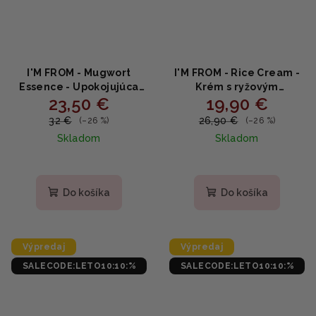
I'M FROM - Mugwort
I'M FROM - Rice Cream -
Essence - Upokojujúca
Krém s ryžovým
23,50 €
19,90 €
pleťová esencia z paliny
extraktom 50g
150ml
32 €
26,90 €
(–26 %)
(–26 %)
Skladom
Skladom
Priemerné
hodnotenie
produktu
Do košíka
Do košíka
je
5,0
z
5
Výpredaj
Výpredaj
hviezdičiek.
SALECODE:LETO10:10:%
SALECODE:LETO10:10:%