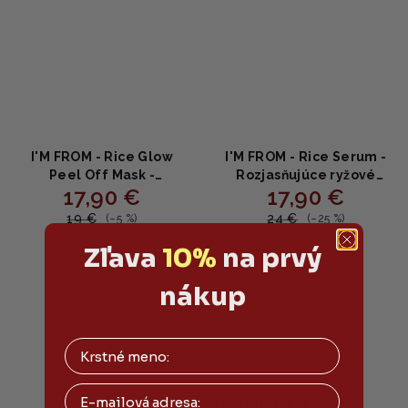
I'M FROM - Rice Glow
I'M FROM - Rice Serum -
Peel Off Mask -
Rozjasňujúce ryžové
17,90 €
17,90 €
Zlupovacia maska pre
sérum s niacínamidom
rozžiarenú pleť 70g
30ml
19 €
24 €
(–5 %)
(–25 %)
Skladom
Skladom
Zľava
10%
na prvý
nákup
Do košíka
Do košíka
Email
Podobné produkty