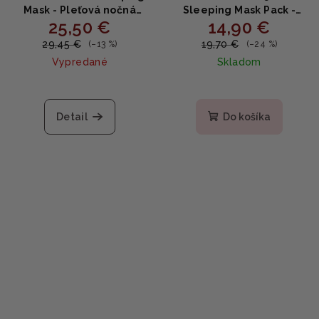
Mask - Pleťová nočná
Sleeping Mask Pack -
25,50 €
14,90 €
maska 60ml
Nočná maska s morskou
vodou a pantenolom
29,45 €
19,70 €
(–13 %)
(–24 %)
100ml
Vypredané
Skladom
Priemerné
hodnotenie
produktu
Detail
Do košíka
je
5,0
z
5
hviezdičiek.