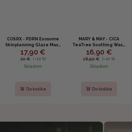
COSRX - PDRN Exosome
MARY & MAY - CICA
Skinplanning Glaze Mask
TeaTree Soothing Wash
17,90 €
16,90 €
- Glaze maska s PDRN,
off Pack - Upokojujúca
exozómami a
ílová maska s čajovníkom
20 €
18,90 €
(–10 %)
(–10 %)
niacínamidom 50ml
a centellou 125g
Skladom
Skladom
Priemerné
hodnotenie
produktu
Do košíka
Do košíka
je
5,0
z
5
hviezdičiek.