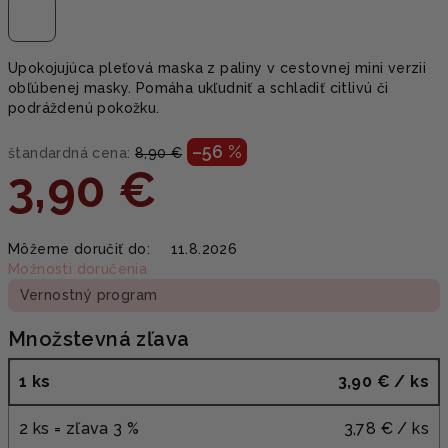
Upokojujúca pleťová maska z paliny v cestovnej mini verzii
obľúbenej masky. Pomáha ukľudniť a schladiť citlivú či
podráždenú pokožku.
–56 %
štandardná cena:
8,90 €
3,90 €
Jednotková
Môžeme doručiť do:
11.8.2026
cena:
Možnosti doručenia
Vernostný program
Množstevná zľava
1 ks
3,90 €
/ ks
2 ks = zľava 3 %
3,78 €
/ ks