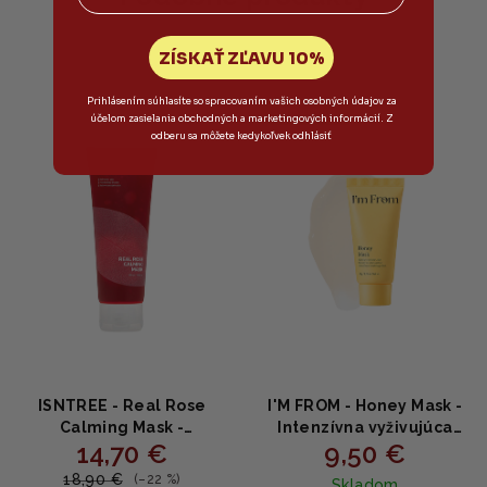
ZÍSKAŤ ZĽAVU 10%
Prihlásením súhlasíte so spracovaním vašich osobných údajov za
Novinka
účelom zasielania obchodných a marketingových informácií. Z
odberu sa môžete kedykoľvek odhlásiť
ISNTREE - Real Rose
I'M FROM - Honey Mask -
Calming Mask -
Intenzívna vyživujúca
14,70 €
9,50 €
Upokojujúca ružová
medová maska 30g
maska s gélovou
18,90 €
(–22 %)
Skladom