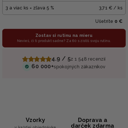
3 a viac ks = zľava 5 %
3,71 €
/ ks
Ušetríte
0 €
Zostav si rutinu na mieru
Nevieš, či ti produkt sadne? Za 60 s zistíš svoju rutinu.
4.9 / 5
z 1 548 recenzií
60 000+
spokojných zákazníkov
Vzorky
Doprava a
darček zdarma
v každej objednávke