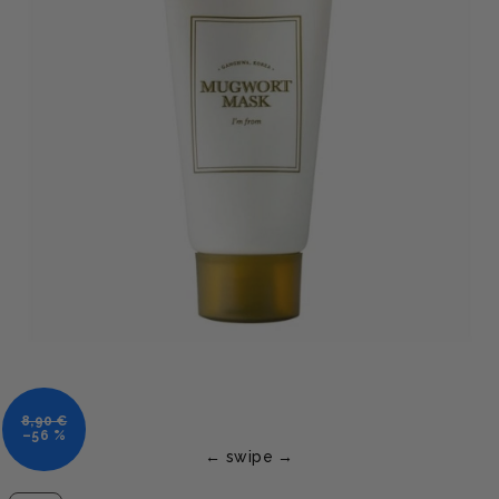
8,90 €
–56 %