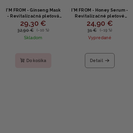
I'M FROM - Ginseng Mask
I'M FROM - Honey Serum -
- Revitalizačná pleťová
Revitalizačné pleťové
29,30 €
24,90 €
maska so ženšenom
sérum s medom 30ml
120ml
32,90 €
31 €
(–10 %)
(–19 %)
Skladom
Vypredané
Do košíka
Detail