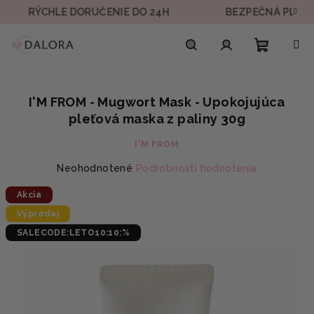
Prejsť
ÝCHLE DORUČENIE DO 24H
BEZPEČNÁ PLATBA
na
obsah
Nákupn
Hľadať
Prihlásenie
I'M FROM - Mugwort Mask - Upokojujúca
košík
pleťová maska z paliny 30g
I'M FROM
Priemerné
Neohodnotené
Podrobnosti hodnotenia
hodnotenie
Akcia
produktu
je
Výpredaj
0,0
SALECODE:LETO10:10:%
z
5
hviezdičiek.