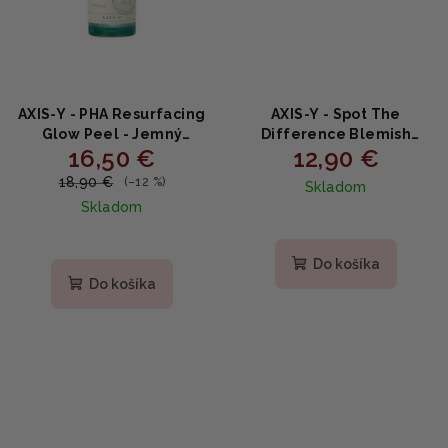
AXIS-Y - PHA Resurfacing
AXIS-Y - Spot The
Glow Peel - Jemný
Difference Blemish
16,50 €
12,90 €
gélový peeling s 10%
Treatment - Lokálna
PHA a ovocnými
kúra na nedokonalosti s
18,90 €
(–12 %)
Skladom
extraktmi 50ml
niacínamidom a
Skladom
čajovníkom 15ml
Do košíka
Do košíka