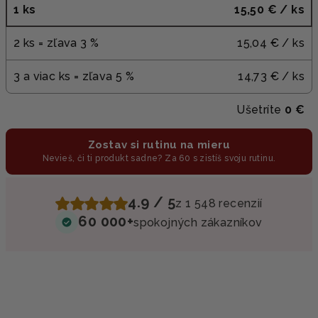
1 ks
15,50 €
/ ks
2 ks = zľava 3 %
15,04 €
/ ks
3 a viac ks = zľava 5 %
14,73 €
/ ks
Ušetríte
0 €
Zostav si rutinu na mieru
Nevieš, či ti produkt sadne? Za 60 s zistíš svoju rutinu.
4.9 / 5
z 1 548 recenzií
60 000+
spokojných zákazníkov