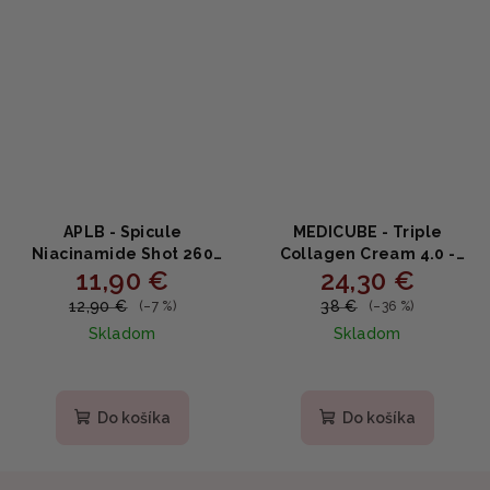
APLB - Spicule
MEDICUBE - Triple
Niacinamide Shot 260
Collagen Cream 4.0 -
11,90 €
24,30 €
Cream - Krém s
Omladzujúci krém s
niacínamidom a
kolagénom 50ml
12,90 €
38 €
(–7 %)
(–36 %)
extraktmi 55ml
Skladom
Skladom
Priemerné
hodnotenie
produktu
Do košíka
Do košíka
je
4,9
z