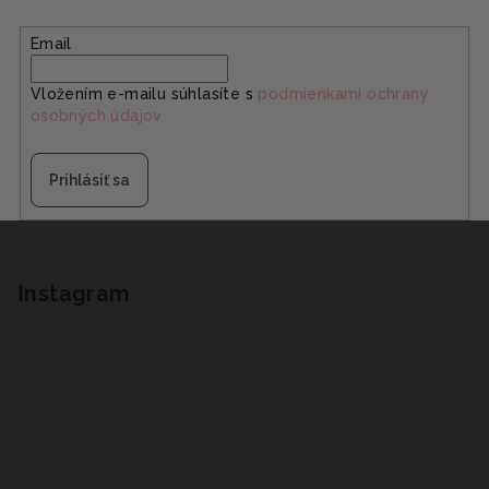
Email
Vložením e-mailu súhlasíte s
podmienkami ochrany
osobných údajov
Prihlásiť sa
Z
á
p
Instagram
ä
t
i
e