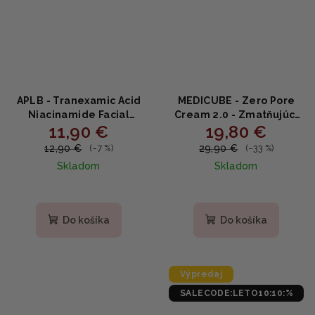
APLB - Tranexamic Acid
MEDICUBE - Zero Pore
Niacinamide Facial
Cream 2.0 - Zmatňujúci
11,90 €
19,80 €
Cream - Hydratačný
krém na zmenšenie
krém s niacínamidom a
pórov s kyselinou
12,90 €
29,90 €
(–7 %)
(–33 %)
kyselinou tranexamovou
glykolovou a hyalurónom
Skladom
Skladom
55ml
60ml
Priemerné
Priemerné
hodnotenie
hodnotenie
produktu
produktu
Do košíka
Do košíka
je
je
5,0
5,0
z
z
5
5
Výpredaj
hviezdičiek.
hviezdičiek.
SALECODE:LETO10:10:%