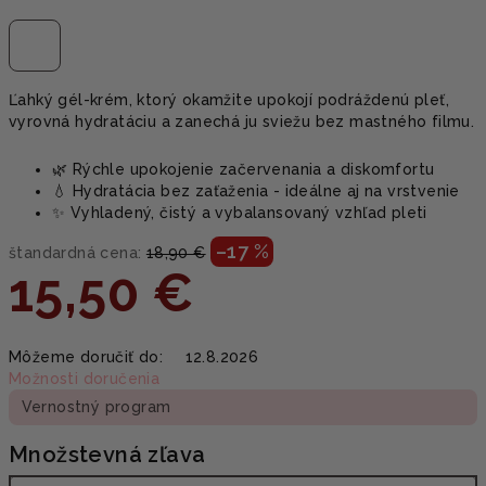
Ľahký gél-krém, ktorý okamžite upokojí podráždenú pleť,
vyrovná hydratáciu a zanechá ju sviežu bez mastného filmu.
🌿 Rýchle upokojenie začervenania a diskomfortu
💧 Hydratácia bez zaťaženia - ideálne aj na vrstvenie
✨ Vyhladený, čistý a vybalansovaný vzhľad pleti
–17 %
štandardná cena:
18,90 €
15,50 €
Jednotková
Môžeme doručiť do:
12.8.2026
cena:
Možnosti doručenia
Vernostný program
Množstevná zľava