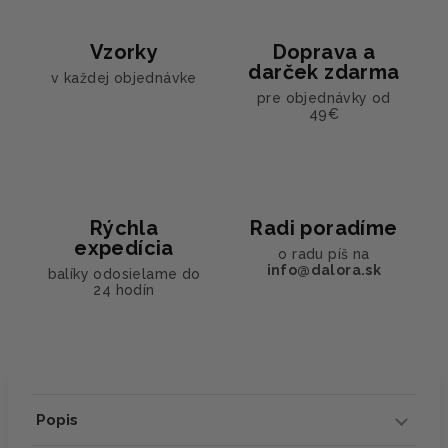
Vzorky
Doprava a
darček zdarma
v každej objednávke
pre objednávky od
49€
Rýchla
Radi poradíme
expedícia
o radu píš na
info@dalora.sk
balíky odosielame do
24 hodín
Popis