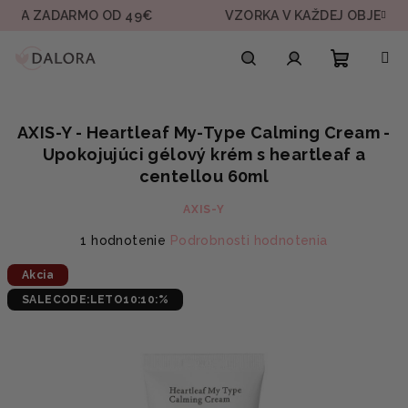
Prejsť
ADARMO OD 49€
VZORKA V KAŽDEJ OBJEDNÁVKE
na
obsah
Nákupn
Hľadať
Prihlásenie
AXIS-Y - Heartleaf My-Type Calming Cream -
košík
Upokojujúci gélový krém s heartleaf a
centellou 60ml
AXIS-Y
Priemerné
1 hodnotenie
Podrobnosti hodnotenia
hodnotenie
Akcia
produktu
je
SALECODE:LETO10:10:%
5,0
z
5
hviezdičiek.