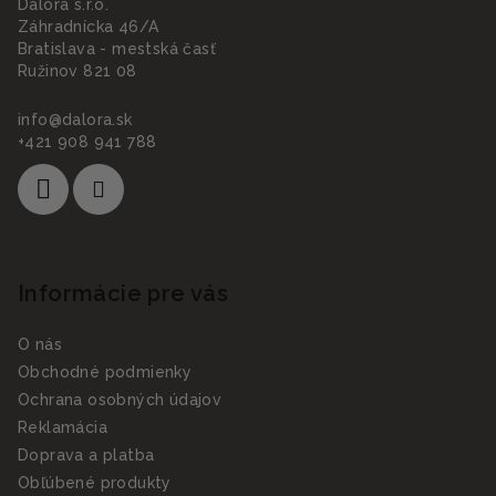
Dalora s.r.o.
Záhradnícka 46/A
Bratislava - mestská časť
Ružinov 821 08
info
@
dalora.sk
+421 908 941 788
Informácie pre vás
O nás
Obchodné podmienky
Ochrana osobných údajov
Reklamácia
Doprava a platba
Obľúbené produkty