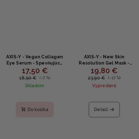
AXIS-Y - Vegan Collagen
AXIS-Y - New Skin
Eye Serum - Spevňujúce
Resolution Gel Mask -
17,50 €
19,80 €
očné sérum s vegánskym
Upokojujúca gélová
kolagénom a peptidmi
maska s niacínamidom a
18,90 €
23,90 €
(–7 %)
(–17 %)
10ml
pupočníkom 100ml
Skladom
Vypredané
Do košíka
Detail