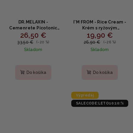
DR.MELAXIN -
I'M FROM - Rice Cream -
Cemenrete Picotonic
Krém s ryžovým
26,50 €
19,90 €
Shot Pigmentation
extraktom 50g
Corrector Calcium
33,50 €
26,90 €
(–20 %)
(–26 %)
Cream - Korekčný krém
Skladom
Skladom
na pigmentáciu s
kalciom 25g
Priemerné
hodnotenie
produktu
Do košíka
Do košíka
je
5,0
z
5
Výpredaj
hviezdičiek.
SALECODE:LETO10:10:%