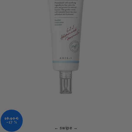
18,90 €
–17 %