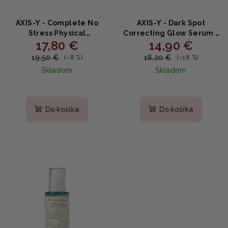
AXIS-Y - Complete No
AXIS-Y - Dark Spot
Stress Physical
Correcting Glow Serum -
17,80 €
14,90 €
Sunscreen - Upokojujúci
Rozjasňujúce sérum proti
minerálny opaľovací
pigmentovým škvrnám s
19,50 €
18,20 €
(–8 %)
(–18 %)
krém s niacínamidom a
niacínamidom a
Skladom
Skladom
palinou 50ml
skvalánom 50ml
Priemerné
hodnotenie
produktu
Do košíka
Do košíka
je
4,7
z
5
hviezdičiek.