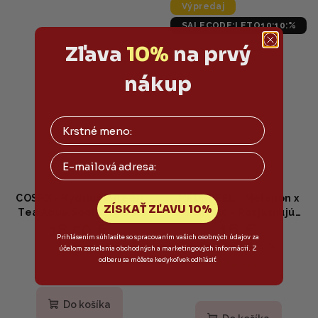
Výpredaj
SALECODE:LETO10:10:%
Zľava
10%
na prvý
nákup
Email
COSRX - Hydrium Green
MEDI-PEEL - Melanon x
ZÍSKAŤ ZĽAVU 10%
Tea Aqua Soothing Gel
Cream 2.0 - Rozjasňujúci
18,50 €
16 €
Cream - Upokojujúci gél-
krém na tvár 30ml
Prihlásením súhlasíte so spracovaním vašich osobných údajov za
krém so zeleným čajom
20,50 €
(–21 %)
Skladom
účelom zasielania obchodných a marketingových informácií. Z
a pantenolom 50ml
odberu sa môžete kedykoľvek odhlásiť
Skladom
Priemerné
hodnotenie
Do košíka
produktu