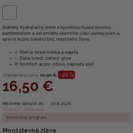
Šľahaný hydratačný krém s kyselinou hyalurónovou,
panthenolom a ceramidmi okamžite uľaví suchej pleti a
spevní kožnú bariéru bez mastného filmu.
💧 Pleť je hneď mäkká a napitá
✨ Získa svieži, zdravý glow
🫶 Komfort aj pre citlivú, napnutú pleť
–21 %
štandardná cena:
20,90 €
16,50 €
Jednotková
Môžeme doručiť do:
10.8.2026
cena:
Možnosti doručenia
Vernostný program
Množstevná zľava