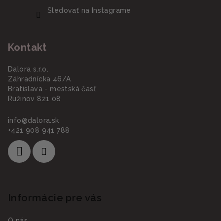
Sledovať na Instagrame
Kontakt
Dalora s.r.o.
Záhradnícka 46/A
Bratislava - mestská časť
Ružinov 821 08
info
@
dalora.sk
+421 908 941 788
Informácie pre vás
O nás