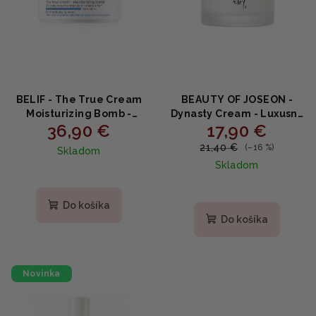
BELIF - The True Cream
BEAUTY OF JOSEON -
Moisturizing Bomb -
Dynasty Cream - Luxusný
36,90 €
17,90 €
Výživný hydratačný krém
výživný krém s
s ovsom a nechtíkom
ženšenom,
21,40 €
(–16 %)
Skladom
50ml
niacínamidom a
Skladom
ceramidmi 50ml
Priemerné
hodnotenie
Do košíka
produktu
Do košíka
je
5,0
z
5
Novinka
hviezdičiek.