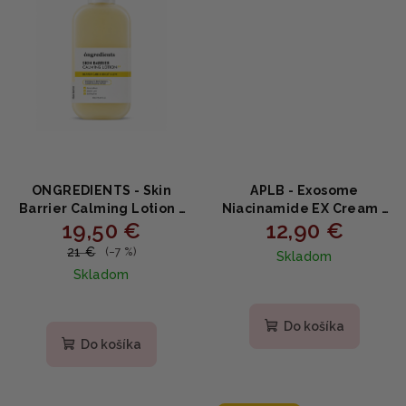
ONGREDIENTS - Skin
APLB - Exosome
Barrier Calming Lotion -
Niacinamide EX Cream -
19,50 €
12,90 €
Upokojujúce pleťové
Rozjasňujúci a
mlieko na obnovu kožnej
upokojujúci krém s
21 €
(–7 %)
Skladom
bariéry s ceramidmi a
exosómami a
Skladom
peptidmi 150ml
niacínamidom 55 ml
Do košíka
Do košíka