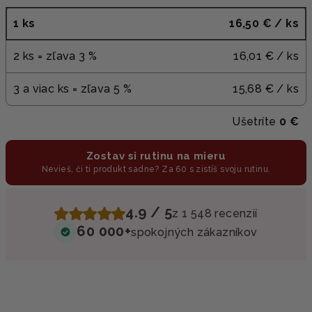
1 ks
16,50 €
/ ks
2 ks = zľava 3 %
16,01 €
/ ks
3 a viac ks = zľava 5 %
15,68 €
/ ks
Ušetríte
0 €
Zostav si rutinu na mieru
Nevieš, či ti produkt sadne? Za 60 s zistíš svoju rutinu.
4.9 / 5
z 1 548 recenzií
60 000+
spokojných zákazníkov