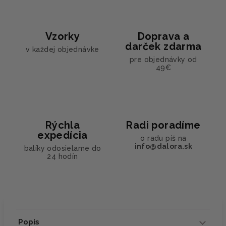
Vzorky
Doprava a
darček zdarma
v každej objednávke
pre objednávky od
49€
Rýchla
Radi poradíme
expedícia
o radu píš na
info@dalora.sk
balíky odosielame do
24 hodín
Popis