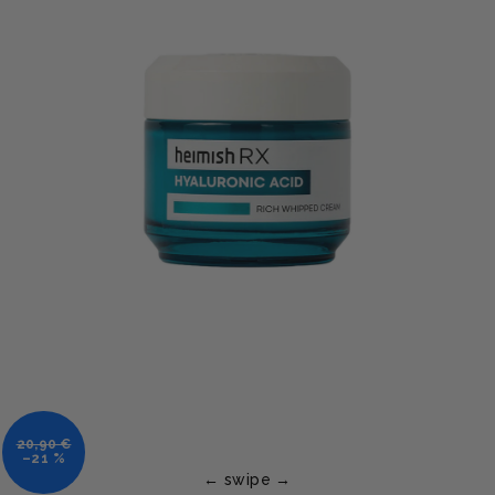
20,90 €
–21 %