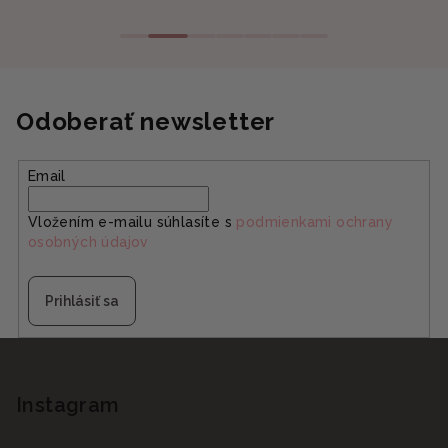
Odoberať newsletter
Email
Vložením e-mailu súhlasíte s
podmienkami ochrany
osobných údajov
Prihlásiť sa
Z
á
p
Instagram
ä