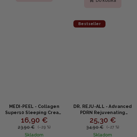
Do košíka
je
5,0
z
5
Bestseller
hviezdičiek.
MEDI-PEEL - Collagen
DR. REJU-ALL - Advanced
Super10 Sleeping Cream
PDRN Rejuvenating
16,90 €
25,30 €
- nočný krém proti
Cream - Regeneračný
vráskam 70ml
krém s PDRN,
23,90 €
34,90 €
(–29 %)
(–27 %)
niacínamidom a
Skladom
Skladom
kolagénom 20ml