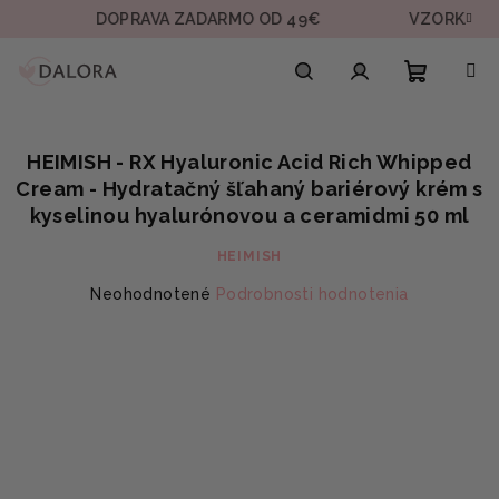
Prejsť
DOPRAVA ZADARMO OD 49€
VZORKA V KAŽDE
na
obsah
Nákupn
Hľadať
Prihlásenie
HEIMISH - RX Hyaluronic Acid Rich Whipped
košík
Cream - Hydratačný šľahaný bariérový krém s
kyselinou hyalurónovou a ceramidmi 50 ml
HEIMISH
Priemerné
Neohodnotené
Podrobnosti hodnotenia
hodnotenie
produktu
je
0,0
z
5
hviezdičiek.