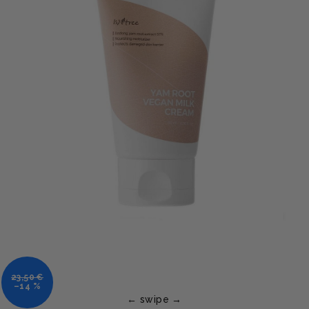
23,50 €
–14 %