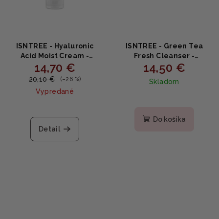
ISNTREE - Hyaluronic
ISNTREE - Green Tea
Acid Moist Cream -
Fresh Cleanser -
14,70 €
14,50 €
Intenzívny hydratačný
Osviežujúca čistiaca
krém s kyselinou
pena so zeleným čajom
20,10 €
(–26 %)
Skladom
hyalurónovou 100ml
120ml
Vypredané
Priemerné
hodnotenie
Do košíka
produktu
Detail
je
5,0
z
5
hviezdičiek.