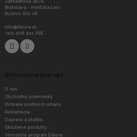
Záhradnícka 46/A
Bratislava - mestská časť
Ružinov 821 08
info
@
dalora.sk
+421 908 941 788
Informácie pre vás
O nás
Obchodné podmienky
Ochrana osobných údajov
Reklamácia
Doprava a platba
Obľúbené produkty
Vernostný program Dalora