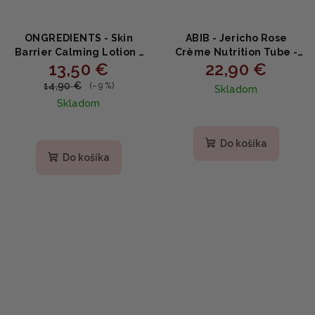
ONGREDIENTS - Skin
ABIB - Jericho Rose
Barrier Calming Lotion -
Crème Nutrition Tube -
13,50 €
22,90 €
Upokojujúce pleťové
Vyživujúci krém s
mlieko na obnovu kožnej
výťažkom z Jericha 75ml
14,90 €
(–9 %)
Skladom
bariéry s peptidmi a
Skladom
centellou MINI 80ml
Do košíka
Do košíka