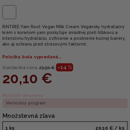
ISNTREE Yam Root Vegan Milk Cream Vegánsky hydratačný
krém s koreňom yam poskytuje smädnej pleti hĺbkovú a
intenzívnu hydratáciu, zvlhčenie a posilnenie kožnej bariéry,
ako aj ochranu pred stresovými faktormi.
Položka bola vypredaná…
–14 %
štandardná cena:
23,50 €
20,10 €
Jednotková
Možnosti doručenia
cena:
Vernostný program
Množstevná zľava
1 ks
20,10 €
/ ks