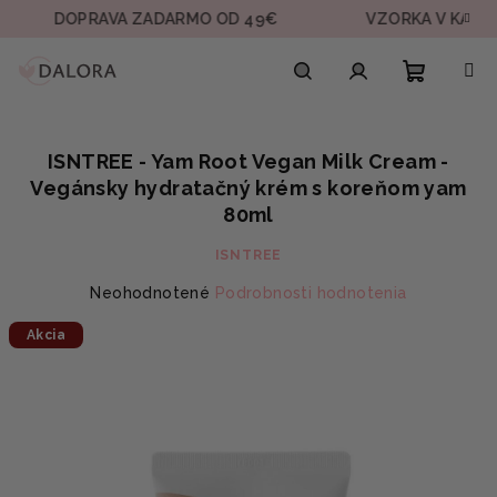
Prejsť
DOPRAVA ZADARMO OD 49€
VZORKA V KAŽDEJ OBJ
na
obsah
Nákupn
Hľadať
Prihlásenie
ISNTREE - Yam Root Vegan Milk Cream -
košík
Vegánsky hydratačný krém s koreňom yam
80ml
ISNTREE
Priemerné
Neohodnotené
Podrobnosti hodnotenia
hodnotenie
Akcia
produktu
je
0,0
z
5
hviezdičiek.