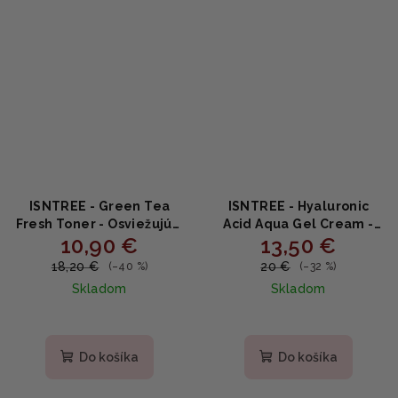
ISNTREE - Green Tea
ISNTREE - Hyaluronic
Fresh Toner - Osviežujúci
Acid Aqua Gel Cream -
10,90 €
13,50 €
toner so zeleným čajom
Hydratačný gélový krém
200ml
s kyselinou hyalurónovou
18,20 €
20 €
(–40 %)
(–32 %)
100ml
Skladom
Skladom
Priemerné
hodnotenie
produktu
Do košíka
Do košíka
je
5,0