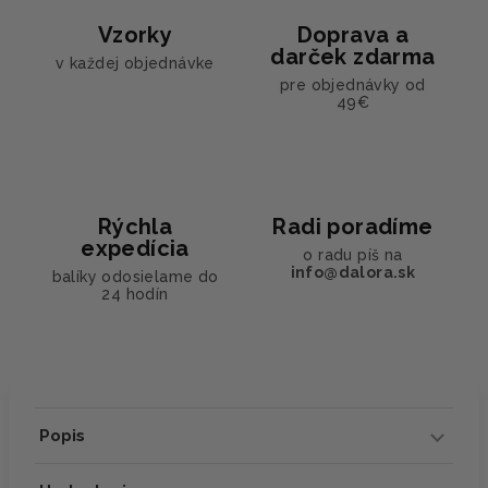
Vzorky
Doprava a
darček zdarma
v každej objednávke
pre objednávky od
49€
Rýchla
Radi poradíme
expedícia
o radu píš na
info@dalora.sk
balíky odosielame do
24 hodín
Popis