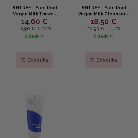
ISNTREE - Yam Root
ISNTREE - Yam Root
Vegan Milk Toner -
Vegan Milk Cleanser -
14,60 €
18,50 €
Vegánsky mliečny
Vegánske čistiace
pleťový toner 200ml
pleťové mlieko s
18,90 €
20,90 €
(–22 %)
(–11 %)
koreňom yamu a ovsom
Skladom
Skladom
220ml
Do košíka
Do košíka