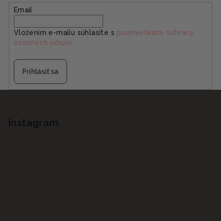
Email
Vložením e-mailu súhlasíte s
podmienkami ochrany
osobných údajov
Prihlásiť sa
Z
á
p
Instagram
ä
t
i
e