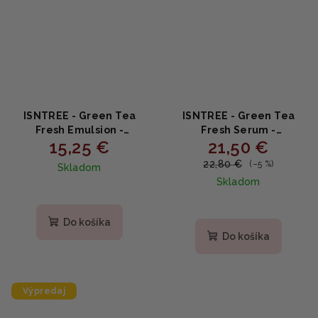
ISNTREE - Green Tea
ISNTREE - Green Tea
Fresh Emulsion -
Fresh Serum -
15,25 €
21,50 €
Osviežujúca emulzia so
Osviežujúce sérum so
zeleným čajom 120ml
zeleným čajom 50ml
22,80 €
(–5 %)
Skladom
Skladom
Priemerné
hodnotenie
produktu
Do košíka
je
Do košíka
5,0
z
5
hviezdičiek.
Výpredaj