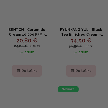
BENTON - Ceramide
PYUNKANG YUL - Black
Cream 10,000 PPM -
Tea Enriched Cream -
20,80 €
34,50 €
Hydratačný krém s
Antioxidačný výživný
ceramidmi 80ml
krém s čiernym čajom
24,80 €
36,90 €
(–16 %)
(–6 %)
60ml
Skladom
Skladom
Do košíka
Do košíka
Novinka