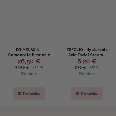
DR.MELAXIN -
ESFOLIO - Hyaluronic
Cemenrete Picotonic
Acid Facial Cream -
26,50 €
6,20 €
Shot Pigmentation
Intenzívne hydratačný
Corrector Calcium
krém s kyselinou
33,50 €
7,50 €
(–20 %)
(–17 %)
Cream - Korekčný krém
hyalurónovou 50g
Skladom
Skladom
na pigmentáciu s
kalciom 25g
Do košíka
Do košíka