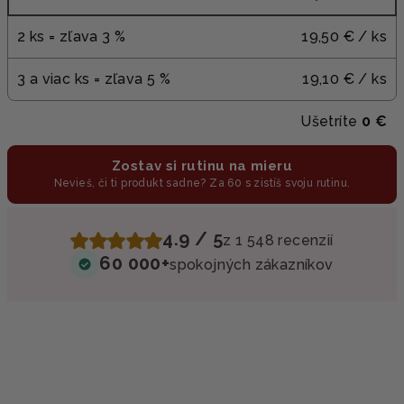
2 ks = zľava 3 %
19,50 €
/ ks
3 a viac ks = zľava 5 %
19,10 €
/ ks
Ušetríte
0 €
Zostav si rutinu na mieru
Nevieš, či ti produkt sadne? Za 60 s zistíš svoju rutinu.
4.9 / 5
z 1 548 recenzií
60 000+
spokojných zákazníkov