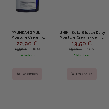
PYUNKANG YUL -
iUNIK - Beta-Glucan Daily
Moisture Cream -
Moisture Cream - denný
22,90 €
13,50 €
Hydratačný krém s
hydratačný krém s
extraktom Coptis
betaglukánom 60ml
27,50 €
15,50 €
(–16 %)
(–12 %)
japonica a jojobovým
Skladom
Skladom
olejom 100ml
Priemerné
hodnotenie
produktu
Do košíka
Do košíka
je
5,0
z
5
hviezdičiek.