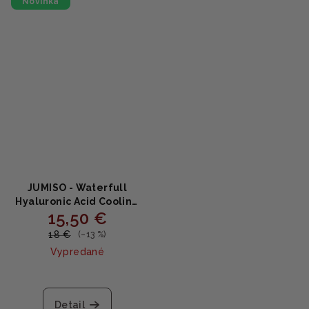
Novinka
JUMISO - Waterfull
Hyaluronic Acid Cooling
15,50 €
Sun Stick SPF50+ PA++++ -
Chladiaca ochrana pred
18 €
(–13 %)
slnkom s kyselinou
Vypredané
hyalurónovou 18g
Detail