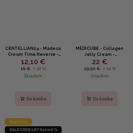
CENTELLIAN24 - Madeca
MEDICUBE - Collagen
Cream Time Reverse -
Jelly Cream -
12,10 €
22 €
Regeneračný anti-age
Omladzujúci želé krém s
krém s centellou,
kolagénom 110ml
18 €
29,50 €
(–32 %)
(–25 %)
ceramidmi 50ml
Skladom
Skladom
Priemerné
Priemerné
hodnotenie
hodnotenie
produktu
produktu
Do košíka
Do košíka
je
je
4,7
4,7
z
z
5
5
Výpredaj
hviezdičiek.
hviezdičiek.
SALECODE:LETO10:10:%