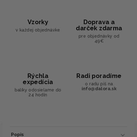
Vzorky
Doprava a
darček zdarma
v každej objednávke
pre objednávky od
49€
Rýchla
Radi poradíme
expedícia
o radu píš na
info@dalora.sk
balíky odosielame do
24 hodín
Popis