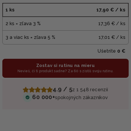
1 ks
17,90 €
/ ks
2 ks = zľava 3 %
17,36 €
/ ks
3 a viac ks = zľava 5 %
17,01 €
/ ks
Ušetríte
0 €
Zostav si rutinu na mieru
Nevieš, či ti produkt sadne? Za 60 s zistíš svoju rutinu.
4.9 / 5
z 1 548 recenzií
60 000+
spokojných zákazníkov