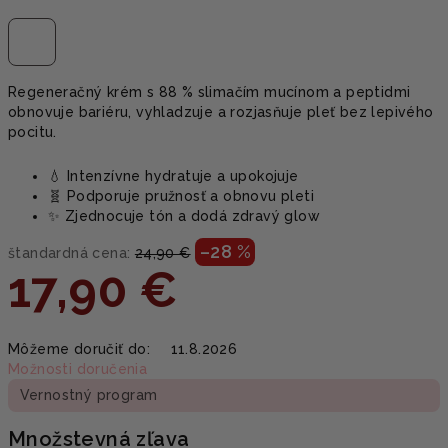
Regeneračný krém s 88 % slimačím mucínom a peptidmi
obnovuje bariéru, vyhladzuje a rozjasňuje pleť bez lepivého
pocitu.
💧 Intenzívne hydratuje a upokojuje
🧬 Podporuje pružnosť a obnovu pleti
✨ Zjednocuje tón a dodá zdravý glow
–28 %
štandardná cena:
24,90 €
17,90 €
Jednotková
Môžeme doručiť do:
11.8.2026
cena:
Možnosti doručenia
Vernostný program
Množstevná zľava