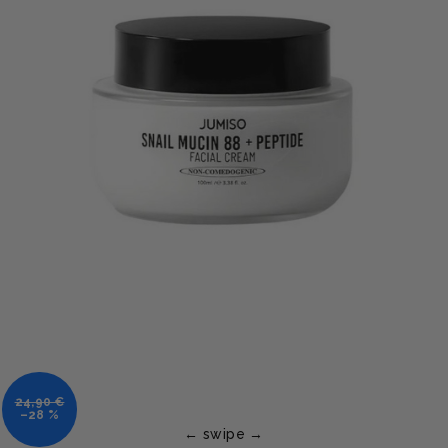
24,90 €
–28 %