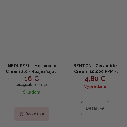
MEDI-PEEL - Melanon x
BENTON - Ceramide
Cream 2.0 - Rozjasňujúci
Cream 10,000 PPM -
16 €
4,80 €
krém na tvár 30ml
Hydratačný krém s
ceramidmi 12g
20,50 €
(–21 %)
Vypredané
Skladom
Priemerné
hodnotenie
Detail
produktu
Do košíka
je
5,0