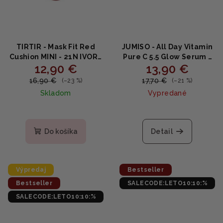
TIRTIR - Mask Fit Red
JUMISO - All Day Vitamin
Cushion MINI - 21N IVORY
Pure C 5.5 Glow Serum -
12,90 €
13,90 €
- Dlhotrvajúci make-up
Rozjasňujúce sérum s
na tvár 4.5g
vitamínom C, arbutínom
16,90 €
17,70 €
(–23 %)
(–21 %)
a ferulovou kyselinou
Skladom
Vypredané
30ml
Priemerné
hodnotenie
produktu
Do košíka
Detail
je
4,0
z
5
Výpredaj
Bestseller
hviezdičiek.
Bestseller
SALECODE:LETO10:10:%
SALECODE:LETO10:10:%