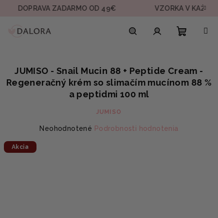
Prejsť
OPRAVA ZADARMO OD 49€
VZORKA V KAŽDEJ OBJE
na
obsah
Nákupn
Hľadať
Prihlásenie
JUMISO - Snail Mucin 88 + Peptide Cream -
košík
Regeneračný krém so slimačím mucínom 88 %
a peptidmi 100 ml
JUMISO
Priemerné
Neohodnotené
Podrobnosti hodnotenia
hodnotenie
Akcia
produktu
je
0,0
z
5
hviezdičiek.