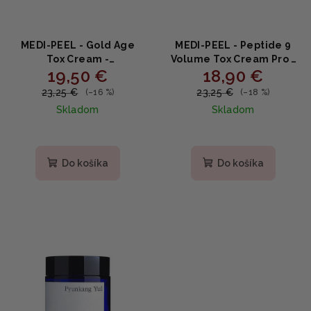
MEDI-PEEL - Gold Age
MEDI-PEEL - Peptide 9
Tox Cream -
Volume Tox Cream Pro -
19,50 €
18,90 €
Protivráskový krém 50g
omladzujúci krém s
peptidmi 50g
23,25 €
23,25 €
(–16 %)
(–18 %)
Skladom
Skladom
Priemerné
Priemerné
hodnotenie
hodnotenie
produktu
produktu
Do košíka
Do košíka
je
je
5,0
4,9
z
z
5
5
hviezdičiek.
hviezdičiek.