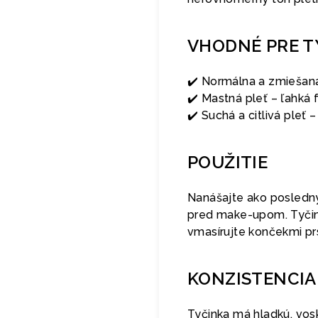
VHODNÉ PRE T
✔️ Normálna a zmiešaná
✔️ Mastná pleť – ľahká
✔️ Suchá a citlivá pleť 
POUŽITIE
Nanášajte ako posledný
pred make-upom. Tyčin
vmasírujte končekmi prs
KONZISTENCIA
Tyčinka má hladkú, vosk