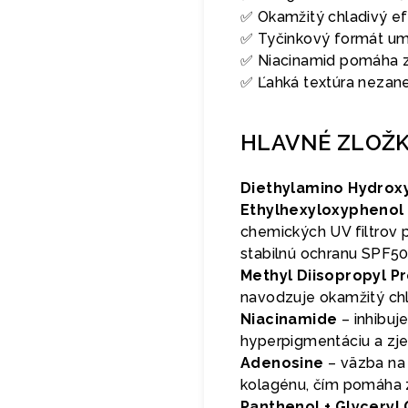
✅ Okamžitý chladivý efe
✅ Tyčinkový formát umo
✅ Niacinamid pomáha z
✅ Ľahká textúra nezane
HLAVNÉ ZLOŽ
Diethylamino Hydroxy
Ethylhexyloxyphenol 
chemických UV filtrov 
stabilnú ochranu SPF50
Methyl Diisopropyl 
navodzuje okamžitý ch
Niacinamide
– inhibuj
hyperpigmentáciu a zje
Adenosine
– väzba na 
kolagénu, čím pomáha z
Panthenol + Glyceryl