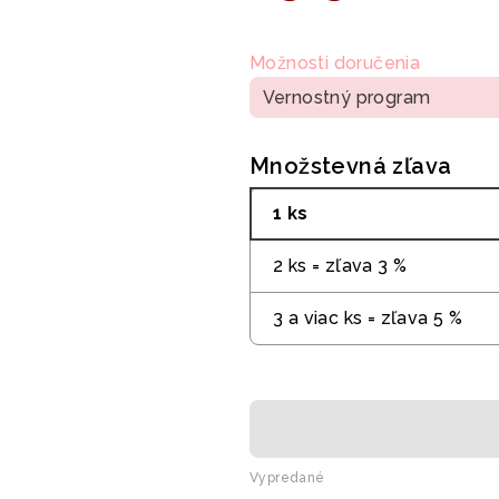
Jednotková
cena:
Možnosti doručenia
Vernostný program
Množstevná zľava
1 ks
2 ks = zľava 3 %
3 a viac ks = zľava 5 %
Vypredané