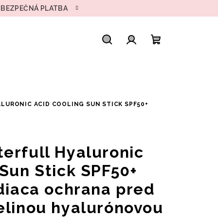
• BEZPEČNÁ PLATBA
Hľadať
Prihlásenie
Nákupný
košík
ALURONIC ACID COOLING SUN STICK SPF50+
erfull Hyaluronic
 Sun Stick SPF50+
adiaca ochrana pred
elinou hyalurónovou