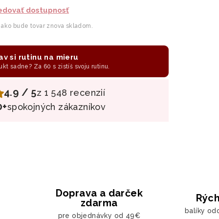
edovať dostupnosť
 ako bude tovar znova skladom.
av si rutinu na mieru
ukt sadne? Za 60 s zistíš svoju rutinu.
4.9 / 5
z 1 548 recenzií
0+
spokojných zákazníkov
Doprava a darček
Rých
zdarma
balíky od
pre objednávky od 49€