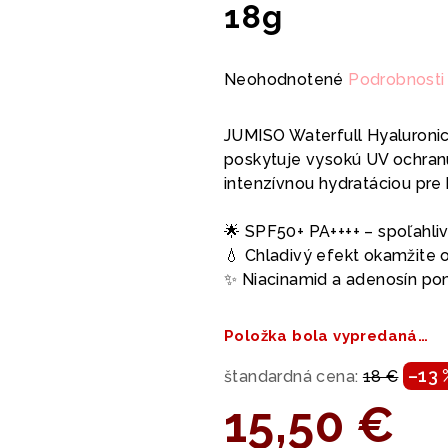
18g
Priemerné
Neohodnotené
Podrobnosti
hodnotenie
produktu
JUMISO Waterfull Hyaluronic
je
poskytuje vysokú UV ochran
0,0
intenzívnou hydratáciou pr
z
5
🌟 SPF50+ PA++++ – spoľahli
hviezdičiek.
💧 Chladivý efekt okamžite os
✨ Niacinamid a adenosín po
Položka bola vypredaná…
–13 
štandardná cena:
18 €
15,50 €