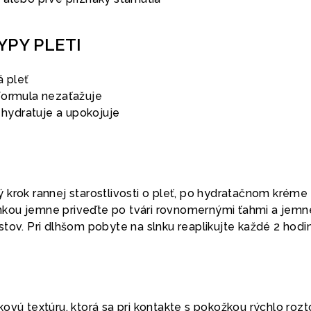
YPY PLETI
 pleť
 formula nezaťažuje
– hydratuje a upokojuje
 krok rannej starostlivosti o pleť, po hydratačnom kréme
kou jemne priveďte po tvári rovnomernými ťahmi a jemn
tov. Pri dlhšom pobyte na slnku reaplikujte každé 2 hodi
ovú textúru, ktorá sa pri kontakte s pokožkou rýchlo rozt