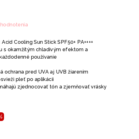
 hodnotenia
 Acid Cooling Sun Stick SPF50+ PA++++
u s okamžitým chladivým efektom a
e každodenné používanie
vá ochrana pred UVA aj UVB žiarením
vieži pleť po aplikácii
máhajú zjednocovať tón a zjemňovať vrásky
%