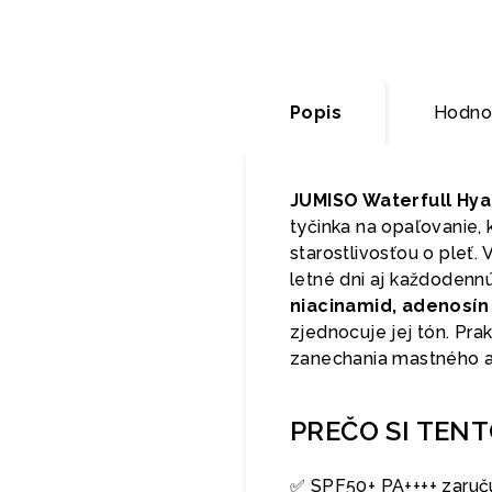
Popis
Hodno
JUMISO Waterfull Hyal
tyčinka na opaľovanie, 
starostlivosťou o pleť.
letné dni aj každodenn
niacinamid, adenosín
zjednocuje jej tón. Pr
zanechania mastného a
PREČO SI TEN
✅ SPF50+ PA++++ zaruč