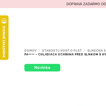
Prejsť
DOPRAVA ZADARMO OD 
na
obsah
DOMOV
/
STAROSTLIVOSŤ O PLEŤ
/
SLNEČNÁ S
PA++++ - CHLADIACA OCHRANA PRED SLNKOM S 
Novinka