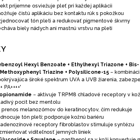
kt príjemne osviežuje pleť pri každej aplikácii
žňuje čistú aplikáciu bez kontaktu rúk s pokožkou
jednocovať tón pleti a redukovať pigmentové škvrny
cháva biely nádych ani mastnú vrstvu na pleti
KY
benzoyl Hexyl Benzoate + Ethylhexyl Triazone + Bis-
Methoxyphenyl Triazine + Polysilicone-15
– kombináci
pokrývajúca široké spektrum UVA a UVB žiarenia, zabezp
+ PA++++'
Propionamide
– aktivuje TRPM8 chladové receptory v koži
ladivý pocit bez mentolu
e prenos melanozómov do keratinocytov, čím redukuje
dnocuje tón pleti; podporuje kožnú bariéru
adenozínové receptory fibroblastov stimuluje syntézu
mierňovať viditeľnosť jemných liniek
 Glucoside + Squalane
– panthenol sa v koži konvertuje 