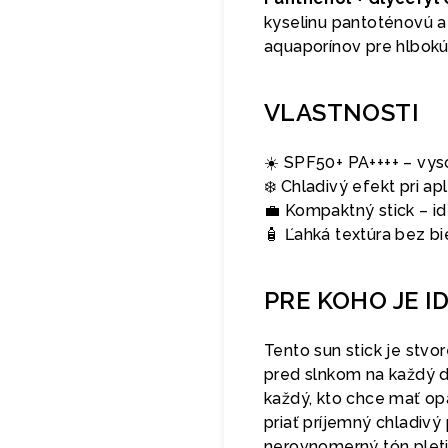
kyselinu pantoténovú a
aquaporínov pre hlbokú 
VLASTNOSTI
☀️ SPF50+ PA++++ – vy
❄️ Chladivý efekt pri apl
💼 Kompaktný stick – i
🧴 Ľahká textúra bez b
PRE KOHO JE I
Tento sun stick je stvo
pred slnkom na každý de
každý, kto chce mať opa
priať príjemný chladivý 
nerovnomerný tón pleti 