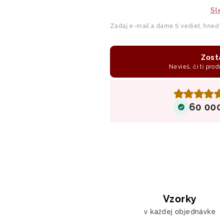
Sl
Zadaj e-mail a dáme ti vedieť, hneď
Zost
Nevieš, či ti prod
60 00
Vzorky
v každej objednávke