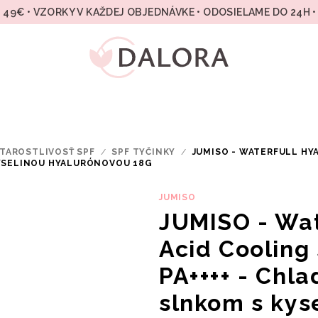
49€ • VZORKY V KAŽDEJ OBJEDNÁVKE • ODOSIELAME DO 24H 
TAROSTLIVOSŤ SPF
/
SPF TYČINKY
/
JUMISO - WATERFULL HY
KYSELINOU HYALURÓNOVOU 18G
JUMISO
JUMISO - Wat
Acid Cooling
PA++++ - Chl
slnkom s kys