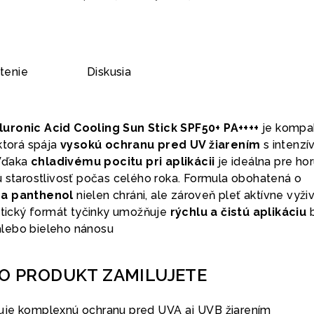
tenie
Diskusia
uronic Acid Cooling Sun Stick SPF50+ PA++++
je kompa
ktorá spája
vysokú ochranu pred UV žiarením
s intenzí
 Vďaka
chladivému pocitu pri aplikácii
je ideálna pre ho
ú starostlivosť počas celého roka. Formula obohatená o
 a panthenol
nielen chráni, ale zároveň pleť aktívne vyži
aktický formát tyčinky umožňuje
rýchlu a čistú aplikáciu
lebo bieleho nánosu
TO PRODUKT ZAMILUJETE
uje komplexnú ochranu pred UVA aj UVB žiarením