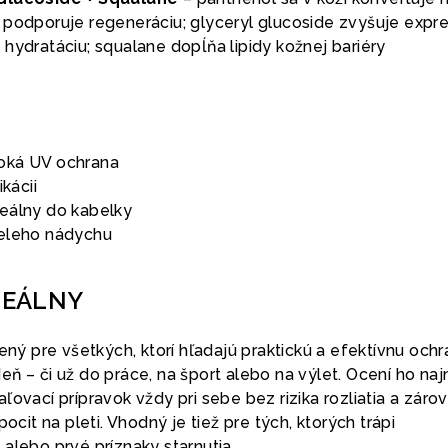
 podporuje regeneráciu; glyceryl glucoside zvyšuje expre
hydratáciu; squalane dopĺňa lipidy kožnej bariéry
soká UV ochrana
ikácii
deálny do kabelky
ieleho nádychu
DEÁLNY
rený pre všetkých, ktorí hľadajú praktickú a efektívnu och
ň – či už do práce, na šport alebo na výlet. Ocení ho na
ľovací prípravok vždy pri sebe bez rizika rozliatia a zárov
pocit na pleti. Vhodný je tiež pre tých, ktorých trápi
alebo prvé príznaky starnutia