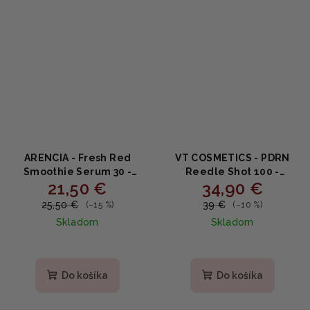
ARENCIA - Fresh Red
VT COSMETICS - PDRN
Smoothie Serum 30 -
Reedle Shot 100 -
21,50 €
34,90 €
Revitalizačné červené
Rozjasňujúce pleťové
smoothie sérum s
sérum na hladšiu pleť s
25,50 €
39 €
(–15 %)
(–10 %)
kolagénom a
niacínamidom a
Skladom
Skladom
niacínamidom 50 g
centellou 50ml
Priemerné
hodnotenie
produktu
Do košíka
Do košíka
je
5,0