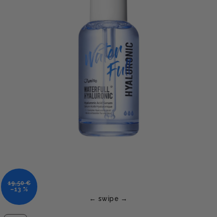
19,50 €
–13 %