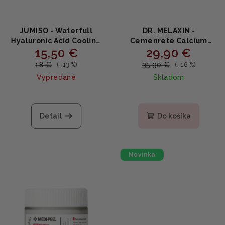
JUMISO - Waterfull
DR. MELAXIN -
Hyaluronic Acid Cooling
Cemenrete Calcium
15,50 €
29,90 €
Sun Stick SPF50+ PA++++ -
Intense Cream -
Chladiaca ochrana pred
Intenzívny krém s
18 €
35,90 €
(–13 %)
(–16 %)
slnkom s kyselinou
vápnikom a výživou 50ml
Vypredané
Skladom
hyalurónovou 18g
Detail
Do košíka
Novinka