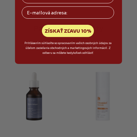
Email
Podobné produkty
ZÍSKAŤ ZĽAVU 10%
Prihlásením súhlasíte so spracovaním vašich osobných údajov za
účelom zasielania obchodných a marketingových informácií. Z
odberu sa môžete kedykoľvek odhlásiť