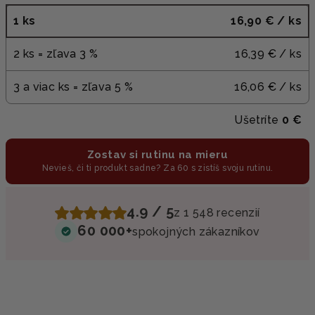
1 ks
16,90 €
/ ks
2 ks = zľava 3 %
16,39 €
/ ks
3 a viac ks = zľava 5 %
16,06 €
/ ks
Ušetríte
0 €
Zostav si rutinu na mieru
Nevieš, či ti produkt sadne? Za 60 s zistíš svoju rutinu.
4.9 / 5
z 1 548 recenzií
60 000+
spokojných zákazníkov