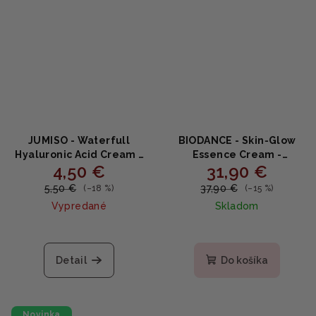
JUMISO - Waterfull
BIODANCE - Skin‑Glow
Hyaluronic Acid Cream -
Essence Cream -
4,50 €
31,90 €
Hydratačný krém s 3-
Rozžiarujúci hydratačný
formami kyseliny
krém s ceramidmi a
5,50 €
37,90 €
(–18 %)
(–15 %)
hyalurónovej a pre-
niacínamidom 50ml
Vypredané
Skladom
probiotikami 20ml
Detail
Do košíka
Novinka