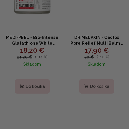
MEDI-PEEL - Bio-Intense
DR.MELAXIN - Cactox
Glutathione White
Pore Relief Multi Balm -
18,20 €
17,90 €
Cream - Rozjasňujúci
Chladivý balzam na póry
krém s glutatiónom a
proti opuchom s
21,20 €
20 €
(–14 %)
(–10 %)
niacínamidom 50g
kaktusom a Zinc PCA 25g
Skladom
Skladom
Do košíka
Do košíka