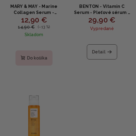
MARY & MAY - Marine
BENTON - Vitamin C
Collagen Serum -
Serum - Pleťové sérum s
12,90 €
29,90 €
Spevňujúce sérum s
20% vitamínom C 30ml
morským kolagénom a
14,90 €
(–13 %)
Vypredané
adenosínom 30ml
Skladom
Detail
Do košíka