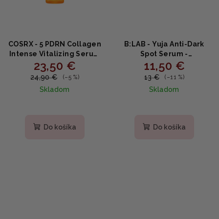
COSRX - 5 PDRN Collagen
B:LAB - Yuja Anti-Dark
Intense Vitalizing Serum
Spot Serum -
23,50 €
11,50 €
- Revitalizačné sérum s
Rozjasňujúce sérum proti
PDRN DNA komplexom a
tmavým škvrnám s yuzu,
24,90 €
13 €
(–5 %)
(–11 %)
kolagénom 100ml
niacínamidom a
Skladom
Skladom
tranexamovou kyselinou
30ml
Do košíka
Do košíka