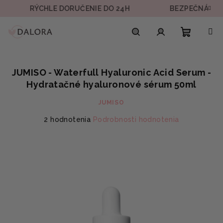
Prejsť
RÝCHLE DORUČENIE DO 24H
BEZPEČNÁ PLATBA
na
obsah
Nákupn
Hľadať
Prihlásenie
JUMISO - Waterfull Hyaluronic Acid Serum -
košík
Hydratačné hyaluronové sérum 50ml
JUMISO
Priemerné
2 hodnotenia
Podrobnosti hodnotenia
hodnotenie
produktu
je
5,0
z
5
hviezdičiek.