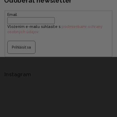
Odoberať newsletter
Email
Vložením e-mailu súhlasíte s
podmienkami ochrany
osobných údajov
Prihlásiť sa
Z
á
p
Instagram
ä
t
i
e