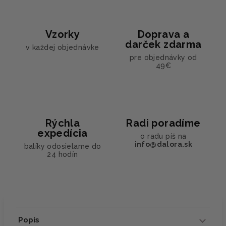
Vzorky
Doprava a
darček zdarma
v každej objednávke
pre objednávky od
49€
Rýchla
Radi poradíme
expedícia
o radu píš na
info@dalora.sk
balíky odosielame do
24 hodín
Popis