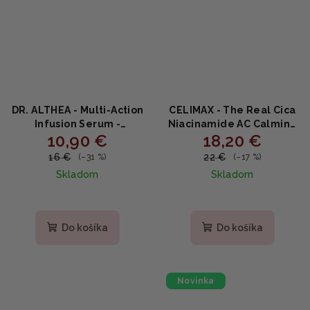
DR. ALTHEA - Multi‑Action
CELIMAX - The Real Cica
Infusion Serum -
Niacinamide AC Calming
10,90 €
18,20 €
Multivitamínové sérum s
Serum - Upokojujúce
niacínamidom a
sérum s cica a
16 €
22 €
(–31 %)
(–17 %)
kyselinou hyalurónovou
niacínamidom 40ml
Skladom
Skladom
30ml
Priemerné
hodnotenie
produktu
Do košíka
Do košíka
je
5,0
z
5
Novinka
hviezdičiek.