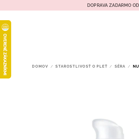
Prejsť
DOPRAVA ZADARMO OD 
na
obsah
DOMOV
/
STAROSTLIVOSŤ O PLEŤ
/
SÉRA
/
NU