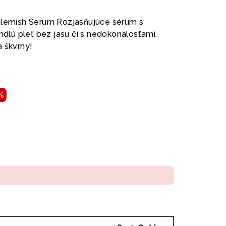
emish Serum Rozjasňujúce sérum s
 mdlú pleť bez jasu či s nedokonalosťami.
a škvrny!
%