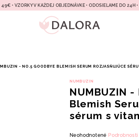
49€ • VZORKY V KAŽDEJ OBJEDNÁVKE • ODOSIELAME DO 24H 
MBUZIN - NO.5 GOODBYE BLEMISH SERUM ROZJASŇUJÚCE SÉRU
NUMBUZIN
NUMBUZIN - 
Blemish Ser
sérum s vita
Priemerné
Neohodnotené
Podrobnosti