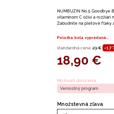
hodnotenie
produktu
NUMBUZIN No.5 Goodbye Bl
je
vitamínom C oživí a rozžiari
0,0
Zabudnite na pleťové fľaky 
z
5
Položka bola vypredaná…
hviezdičiek.
–17 
štandardná cena:
23 €
18,90 €
Jednotková
cena:
Možnosti doručenia
Vernostný program
Množstevná zľava