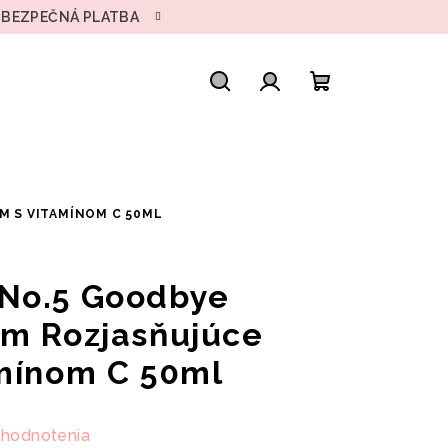
• BEZPEČNÁ PLATBA
Hľadať
Prihlásenie
Nákupný
košík
M S VITAMÍNOM C 50ML
No.5 Goodbye
um Rozjasňujúce
mínom C 50ml
 hodnotenia