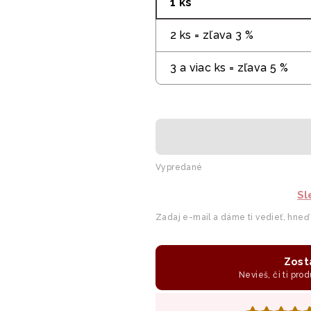
1 ks
2 ks = zľava 3 %
3 a viac ks = zľava 5 %
Vypredané
Sl
Zadaj e-mail a dáme ti vedieť, hneď
Zost
Nevieš, či ti prod