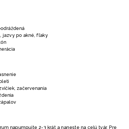
 podráždená
 jazvy po akné, fľaky
tón
nerácia
asnenie
leti
zvičiek, začervenania
ždenia
zápalov
érum napumpujte 2-3 krát a naneste na celú tvár. Pre