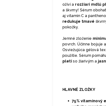
oživí a
rozžiari mdlú p
a škvrny! Sérum obohat
aj vitamín C a pantheno
redukuje tmavé
škvrn
pokožky.
Jemné zloženie
minima
povrch. Účinne bojuje 
Osviežujúca gélová tex
použitie. Sérum pomá
pleti
so žiarivým a
jas
HLAVNÉ ZLOŽKY
75% vitamínový e