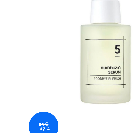
23 €
–17 %