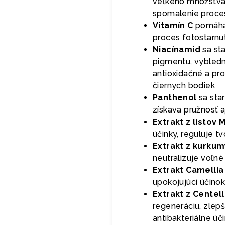
veľkého množstva 
spomalenie proces
Vitamín C
pomáha p
proces fotostarnu
Niacínamid
sa st
pigmentu, vybledn
antioxidačné a pr
čiernych bodiek
Panthenol
sa sta
získava pružnosť 
Extrakt z listov 
účinky, reguluje 
Extrakt z kurkum
neutralizuje voľné
Extrakt Camellia
upokojujúci účinok
Extrakt z Centell
regeneráciu, zlepš
antibakteriálne úč