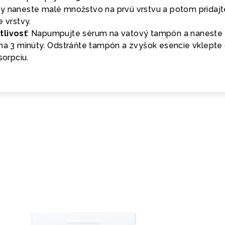
y naneste malé množstvo na prvú vrstvu a potom pridajt
e vrstvy.
tlivosť
: Napumpujte sérum na vatový tampón a naneste
 na 3 minúty. Odstráňte tampón a zvyšok esencie vklepte
sorpciu.