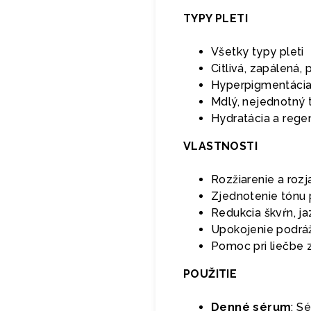
TYPY PLETI
Všetky typy pleti
Citlivá, zapálená,
Hyperpigmentácia,
Mdlý, nejednotný 
Hydratácia a rege
VLASTNOSTI
Rozžiarenie a rozj
Zjednotenie tónu p
Redukcia škvŕn, ja
Upokojenie podrá
Pomoc pri liečbe 
POUŽITIE
Denné sérum
: S