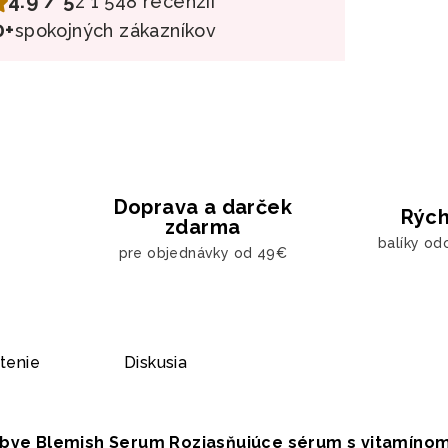
4.9 / 5
z 1 548 recenzií
0+
spokojných zákazníkov
Doprava a darček
Rých
zdarma
balíky od
pre objednávky od 49€
tenie
Diskusia
ye Blemish Serum Rozjasňujúce sérum s vitamíno