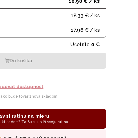
18,90 €
/ ks
18,33 €
/ ks
17,96 €
/ ks
Ušetríte
0 €
Do košíka
edovať dostupnosť
 ako bude tovar znova skladom.
av si rutinu na mieru
ukt sadne? Za 60 s zistíš svoju rutinu.