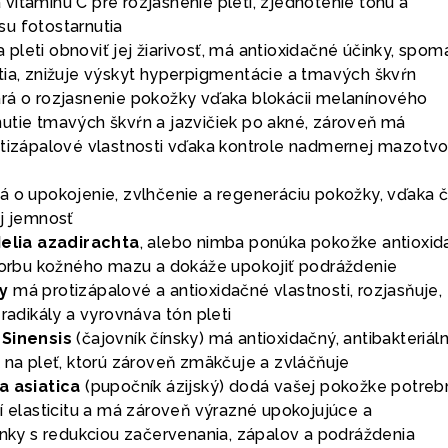
vitamínu C pre rozjasnenie pleti, zjednotenie tónu a
u fotostarnutia
leti obnoviť jej žiarivosť, má antioxidačné účinky, spom
tia, znižuje výskyt hyperpigmentácie a tmavých škvŕn
ará o rozjasnenie pokožky vďaka blokácii melanínového
utie tmavých škvŕn a jazvičiek po akné, zároveň má
otizápalové vlastnosti vďaka kontrole nadmernej mazotvo
rá o upokojenie, zvlhčenie a regeneráciu pokožky, vďaka
aj jemnosť
Melia azadirachta
, alebo nimba ponúka pokožke antioxi
tvorbu kožného mazu a dokáže upokojiť podráždenie
y
má protizápalové a antioxidačné vlastnosti, rozjasňuje,
 radikály a vyrovnáva tón pleti
 Sinensis
(čajovník čínsky) má antioxidačný, antibakteriál
 na pleť, ktorú zároveň zmäkčuje a zvláčňuje
a asiatica
(pupočník ázijský) dodá vašej pokožke potreb
í elasticitu a má zároveň výrazné upokojujúce a
inky s redukciou začervenania, zápalov a podráždenia