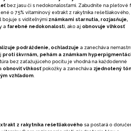
leť
bez jasu či s nedokonalosťami. Zabudnite na pleťové 
ené o 75% vitamínový extrakt z rakytníka rešetliakového,
l bojuje s viditeľnými
známkami starnutia, rozjasňuje,
y a
farebné nedokonalost
i, ako aj
obnovuje vlhkosť
lizuje podráždenie, ochladzuje
a zanecháva nemastn
aj
proti škvrnám, pehám a známkam hyperpigmentác
túra bez zaťažujúceho pocitu je vhodná na každodenné
ha
obnoviť vlhkosť
pokožky a zanecháva
zjednotený tó
ným vzhľadom
.
xtrakt z rakytníka rešetliakového
sa postará o doruče