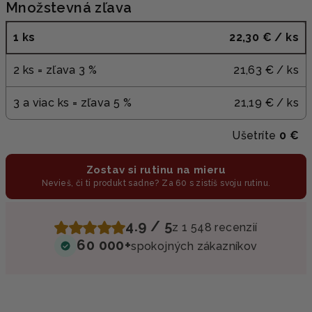
Množstevná zľava
1 ks
22,30 €
/ ks
2 ks = zľava 3 %
21,63 €
/ ks
3 a viac ks = zľava 5 %
21,19 €
/ ks
Ušetríte
0 €
Zostav si rutinu na mieru
Nevieš, či ti produkt sadne? Za 60 s zistíš svoju rutinu.
4.9 / 5
z 1 548 recenzií
60 000+
spokojných zákazníkov