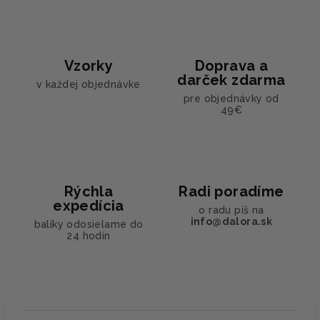
Vzorky
Doprava a
darček zdarma
v každej objednávke
pre objednávky od
49€
Rýchla
Radi poradíme
expedícia
o radu píš na
info@dalora.sk
balíky odosielame do
24 hodín