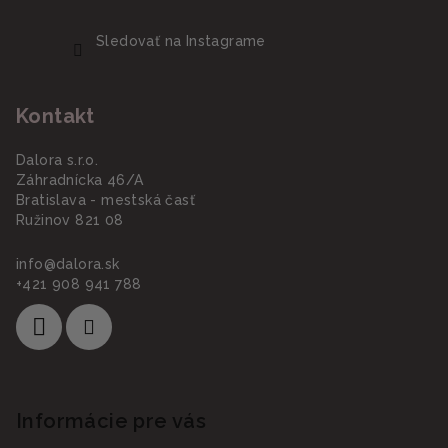
Sledovať na Instagrame
Kontakt
Dalora s.r.o.
Záhradnícka 46/A
Bratislava - mestská časť
Ružinov 821 08
info
@
dalora.sk
+421 908 941 788
Informácie pre vás