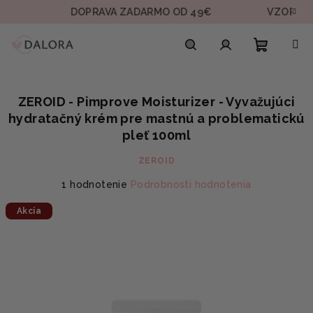
Prejsť
DOPRAVA ZADARMO OD 49€
VZORKA V KAŽ
na
obsah
Nákupn
Hľadať
Prihlásenie
ZEROID - Pimprove Moisturizer - Vyvažujúci
košík
hydratačný krém pre mastnú a problematickú
pleť 100ml
ZEROID
Priemerné
1 hodnotenie
Podrobnosti hodnotenia
hodnotenie
Akcia
produktu
je
5,0
z
5
hviezdičiek.