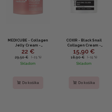
MEDICUBE - Collagen
COXIR - Black Snail
Jelly Cream -
Collagen Cream -
22 €
15,90 €
Omladzujúci želé krém s
Regeneračný pleťový
kolagénom 110ml
krém so slimačím
29,50 €
18,90 €
(–25 %)
(–15 %)
mucínom a kolagénom
Skladom
Skladom
50ml
Priemerné
hodnotenie
produktu
Do košíka
Do košíka
je
4,7
z
5
hviezdičiek.