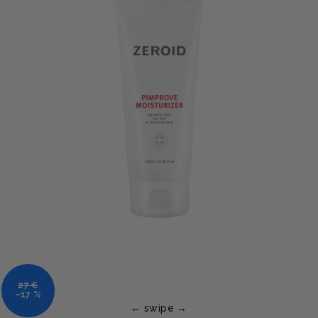
27 €
–17 %