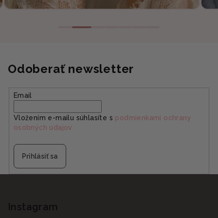
Odoberať newsletter
Email
Vložením e-mailu súhlasíte s
podmienkami ochrany
osobných údajov
Prihlásiť sa
Z
á
p
Instagram