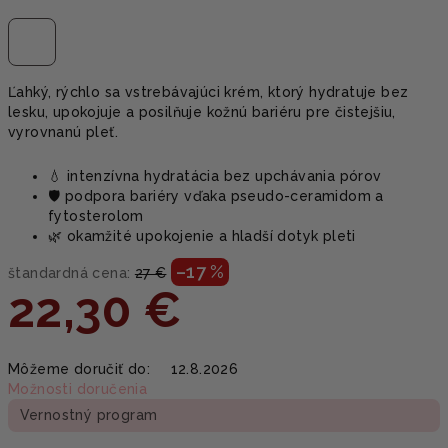
Ľahký, rýchlo sa vstrebávajúci krém, ktorý hydratuje bez
lesku, upokojuje a posilňuje kožnú bariéru pre čistejšiu,
vyrovnanú pleť.
💧 intenzívna hydratácia bez upchávania pórov
🛡️ podpora bariéry vďaka pseudo-ceramidom a
fytosterolom
🌿 okamžité upokojenie a hladší dotyk pleti
–17 %
štandardná cena:
27 €
22,30 €
Jednotková
Môžeme doručiť do:
12.8.2026
cena:
Možnosti doručenia
Vernostný program