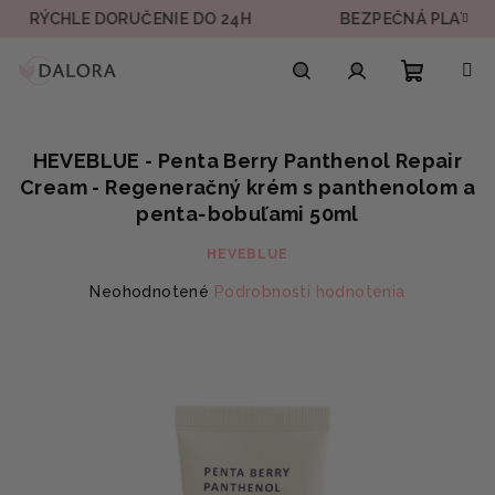
Prejsť
HLE DORUČENIE DO 24H
BEZPEČNÁ PLATBA
na
obsah
Nákupn
Hľadať
Prihlásenie
HEVEBLUE - Penta Berry Panthenol Repair
košík
Cream - Regeneračný krém s panthenolom a
penta‑bobuľami 50ml
HEVEBLUE
Priemerné
Neohodnotené
Podrobnosti hodnotenia
hodnotenie
produktu
je
0,0
z
5
hviezdičiek.