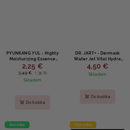
PYUNKANG YUL - Highly
DR. JART+ - Dermask
Moisturizing Essence
Water Jet Vital Hydra
2,25 €
4,50 €
Mask - Hĺbkovo
Solution - hydratačná
hydratačná plátienková
maska na tvár 25g
3,49 €
(–35 %)
Skladom
maska s 5 typmi kyseliny
Skladom
hyalurónovej 25ml
Do košíka
Do košíka
Novinka
Výpredaj