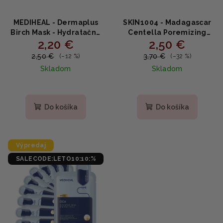
MEDIHEAL - Dermaplus
SKIN1004 - Madagascar
Birch Mask - Hydratačná
Centella Poremizing
2,20 €
2,50 €
upokojujúca plátená
Clarifying Mask - Čistiaca
maska s brezovou
ílová maska na
2,50 €
3,70 €
(–12 %)
(–32 %)
miazgou 22ml
minimalizáciu pórov
Skladom
Skladom
23ml
Do košíka
Do košíka
Výpredaj
SALECODE:LETO10:10:%