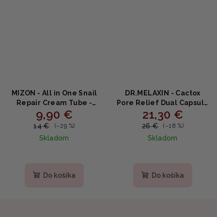
MIZON - All in One Snail
DR.MELAXIN - Cactox
Repair Cream Tube -
Pore Relief Dual Capsule
9,90 €
21,30 €
Regeneračný krém so
Cream - Dvojkapsulový
slimáčím mucínom a
krém na rozšírené póry s
14 €
26 €
(–29 %)
(–18 %)
centellou 35ml
kaktusom a
Skladom
Skladom
niacínamidom 65g
Do košíka
Do košíka