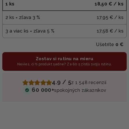
1 ks
18,50 €
/ ks
2 ks = zľava 3 %
17,95 €
/ ks
3 a viac ks = zľava 5 %
17,58 €
/ ks
Ušetríte
0 €
Zostav si rutinu na mieru
Nevieš, či ti produkt sadne? Za 60 s zistíš svoju rutinu.
4.9 / 5
z 1 548 recenzií
60 000+
spokojných zákazníkov