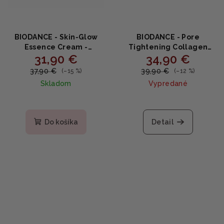
BIODANCE - Skin‑Glow
BIODANCE - Pore
Essence Cream -
Tightening Collagen
31,90 €
34,90 €
Rozžiarujúci hydratačný
Cream - Zpevňujúci krém
krém s ceramidmi a
na póry s kolagénom
37,90 €
39,90 €
(–15 %)
(–12 %)
niacínamidom 50ml
50ml
Skladom
Vypredané
Priemerné
hodnotenie
produktu
Do košíka
Detail
je
5,0
z
5
hviezdičiek.