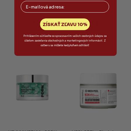
Email
Podobné produkty
ZÍSKAŤ ZĽAVU 10%
Prihlásením súhlasíte so spracovaním vašich osobných údajov za
účelom zasielania obchodných a marketingových informácií. Z
odberu sa môžete kedykoľvek odhlásiť