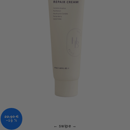
22,90 €
–19 %