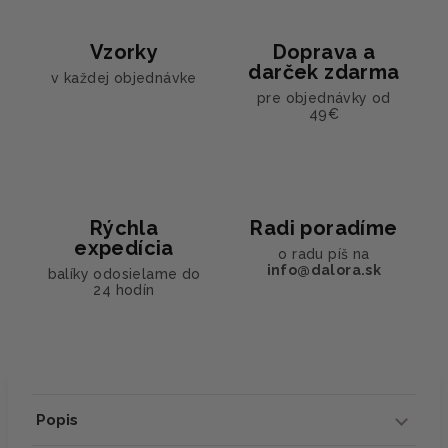
Vzorky
Doprava a
darček zdarma
v každej objednávke
pre objednávky od
49€
Rýchla
Radi poradíme
expedícia
o radu píš na
info@dalora.sk
balíky odosielame do
24 hodín
Popis