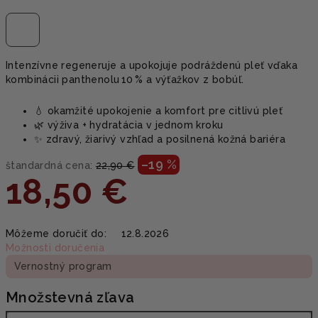
Intenzívne regeneruje a upokojuje podráždenú pleť vďaka
kombinácii panthenolu 10 % a výťažkov z bobúľ.
💧 okamžité upokojenie a komfort pre citlivú pleť
🌿 výživa + hydratácia v jednom kroku
✨ zdravý, žiarivý vzhľad a posilnená kožná bariéra
–19 %
štandardná cena:
22,90 €
18,50 €
Jednotková
Môžeme doručiť do:
12.8.2026
cena:
Možnosti doručenia
Vernostný program
Množstevná zľava