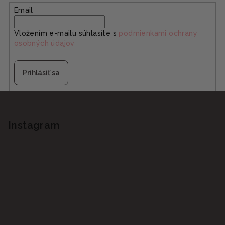
Email
Vložením e-mailu súhlasíte s
podmienkami ochrany
osobných údajov
Prihlásiť sa
Z
á
p
Instagram
ä
t
i
e