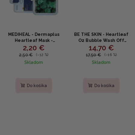
MEDIHEAL - Dermaplus
BE THE SKIN - Heartleaf
Heartleaf Mask -
O2 Bubble Wash Off
2,20 €
14,70 €
Upokojujúca plátienková
Maskpack - Čistiaca
maska s houttuyniou a
bublinková maska s
2,50 €
17,50 €
(–12 %)
(–16 %)
hyalurónmi 22ml
heartleaf a O2 efektom
Skladom
Skladom
50g
Do košíka
Do košíka