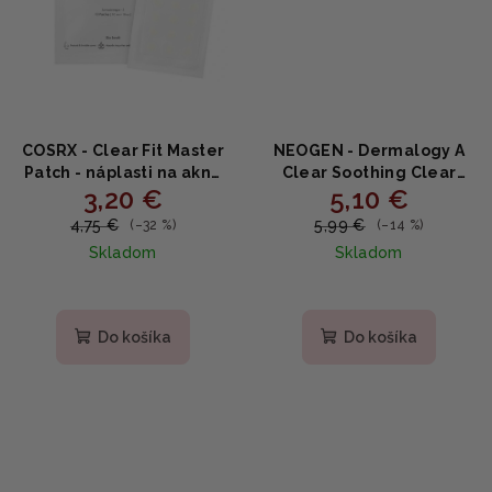
COSRX - Clear Fit Master
NEOGEN - Dermalogy A
Patch - náplasti na akné
Clear Soothing Clear
3,20 €
5,10 €
18ks náplastí
Spot Patch 24 náplastí
4,75 €
5,99 €
(–32 %)
(–14 %)
Skladom
Skladom
Priemerné
hodnotenie
produktu
Do košíka
Do košíka
je
4,3
z
5
hviezdičiek.