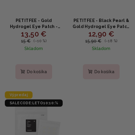
PETITFEE - Gold
PETITFEE - Black Pearl &
Hydrogel Eye Patch -
Gold Hydrogel Eye Patch
13,50 €
12,90 €
Hydrogélová maska na
- Hydrogélová maska na
očné okolie s 24
očné okolie 60ks
15 €
15,90 €
(–10 %)
(–18 %)
karátovým zlatom 60ks
Skladom
Skladom
Priemerné
Priemerné
hodnotenie
hodnotenie
produktu
produktu
Do košíka
Do košíka
je
je
5,0
5,0
z
z
5
5
Výpredaj
hviezdičiek.
hviezdičiek.
SALECODE:LETO10:10:%