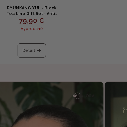
PYUNKANG YUL - Black
Tea Line Gift Set - Anti-
79,90 €
age darčekový set s
fermentovaným čiernym
Vypredané
čajom 3 ks
Detail