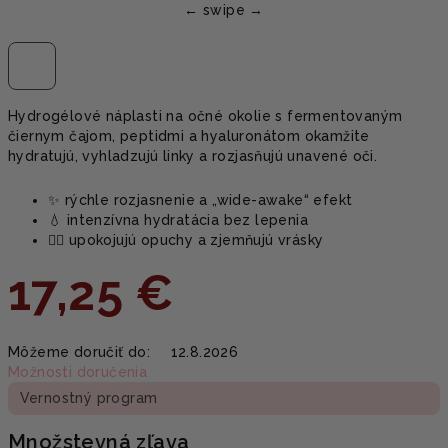
Hydrogélové náplasti na očné okolie s fermentovaným
čiernym čajom, peptidmi a hyaluronátom okamžite
hydratujú, vyhladzujú linky a rozjasňujú unavené oči.
✨ rýchle rozjasnenie a „wide-awake“ efekt
💧 intenzívna hydratácia bez lepenia
🧖‍♀️ upokojujú opuchy a zjemňujú vrásky
17,25 €
Jednotková
Môžeme doručiť do:
12.8.2026
cena:
Možnosti doručenia
Vernostný program
Množstevná zľava