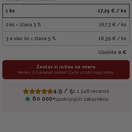
1 ks
17,25 €
/ ks
2 ks = zľava 3 %
16,73 €
/ ks
3 a viac ks = zľava 5 %
16,39 €
/ ks
Ušetríte
0 €
Zostav si rutinu na mieru
Nevieš, či ti produkt sadne? Za 60 s zistíš svoju rutinu.
4.9 / 5
z 1 548 recenzií
60 000+
spokojných zákazníkov