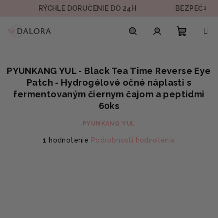
Prejsť
RÝCHLE DORUČENIE DO 24H
BEZPEČNÁ PLATBA
na
obsah
Nákupn
Hľadať
Prihlásenie
PYUNKANG YUL - Black Tea Time Reverse Eye
košík
Patch - Hydrogélové očné náplasti s
fermentovaným čiernym čajom a peptidmi
60ks
PYUNKANG YUL
Priemerné
1 hodnotenie
Podrobnosti hodnotenia
hodnotenie
produktu
je
5,0
z
5
hviezdičiek.