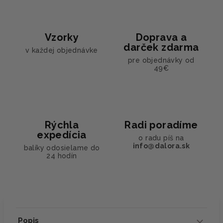
Vzorky
Doprava a
darček zdarma
v každej objednávke
pre objednávky od
49€
Rýchla
Radi poradíme
expedícia
o radu píš na
info@dalora.sk
balíky odosielame do
24 hodín
Popis