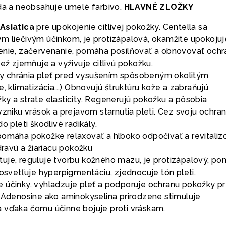
ida a neobsahuje umelé farbivo.
HLAVNÉ ZLOŽKY
 Asiatica
pre upokojenie citlivej pokožky. Centella sa
m liečivým účinkom, je protizápalová, okamžite upokojuj
enie, začervenanie, pomáha posilňovať a obnovovať och
iež zjemňuje a vyživuje citlivú pokožku.
y chránia pleť pred vysušením spôsobeným okolitým
e, klimatizácia...) Obnovujú štruktúru kože a zabraňujú
ky a strate elasticity. Regenerujú pokožku a pôsobia
vzniku vrások a prejavom starnutia pleti. Cez svoju ochra
o pleti škodlivé radikály.
 pomáha pokožke relaxovať a hlboko odpočívať a revitaliz
zdravú a žiariacu pokožku
tuje, reguluje tvorbu kožného mazu, je protizápalový, p
zosvetľuje hyperpigmentáciu, zjednocuje tón pleti.
e účinky. vyhladzuje pleť a podporuje ochranu pokožky p
. Adenosine ako aminokyselina prirodzene stimuluje
 vďaka čomu účinne bojuje proti vráskam.