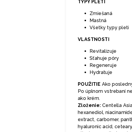
TYPY PLETI
Zmiešaná
Mastná
Všetky typy pleti
VLASTNOSTI
Revitalizuje
Sťahuje póry
Regeneruje
Hydratuje
POUŽITIE
Ako posledný 
Po úplnom vstrebaní ne
ako krém.
Zloženie:
Centella Asiat
hexanediol, niacinamide
extract, carbomer, pant
hyaluronic acid, ceteary