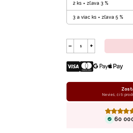
2 ks = zľava 3 %
3 a viac ks = zľava 5 %
−
+
Zost
Nevieš, či ti prod
60 00