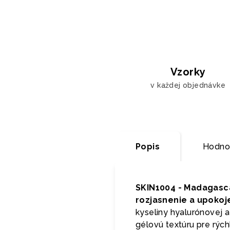
Vzorky
v každej objednávke
Popis
Hodnot
SKIN1004 - Madagasca
rozjasnenie a upokoj
kyseliny hyalurónovej a
gélovú textúru pre rýc