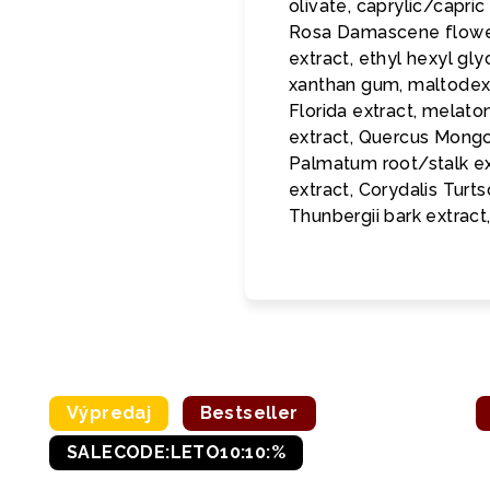
olivate, caprylic/capric
Rosa Damascene flower w
extract, ethyl hexyl gl
xanthan gum, maltodextr
Florida extract, melatoni
extract, Quercus Mongol
Palmatum root/stalk ex
extract, Corydalis Turts
Thunbergii bark extract
Výpredaj
Bestseller
SALECODE:LETO10:10:%