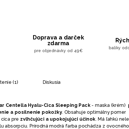
Doprava a darček
Rých
zdarma
balíky od
pre objednávky od 49€
enie (1)
Diskusia
r Centella Hyalu-Cica Sleeping Pack
- maska (krém)
enie a posilnenie pokožky
. Obsahuje optimálny pomer
 cica pre
zvlhčujúci a upokojujúci účinok
. Má ľahkú nel
hlu absorpciu. Prírodná modrá farba pochádza z ovocnéh