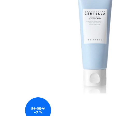
21,25 €
–7 %