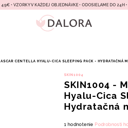
49€ • VZORKY V KAŽDEJ OBJEDNÁVKE • ODOSIELAME DO 24H 
GASCAR CENTELLA HYALU-CICA SLEEPING PACK - HYDRATAČNÁ 
SKIN1004
SKIN1004 - M
Hyalu-Cica S
Hydratačná 
Priemerné
1 hodnotenie
Podrobnosti h