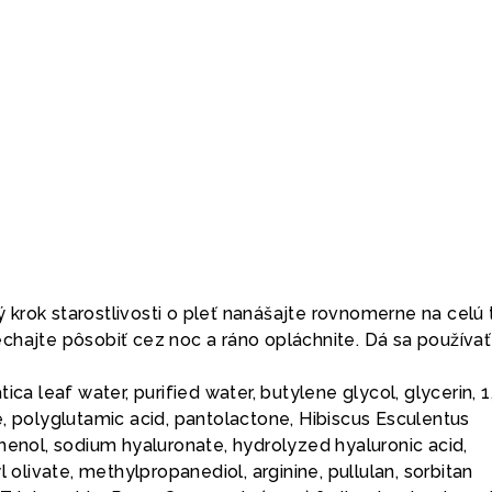
krok starostlivosti o pleť nanášajte rovnomerne na celú t
chajte pôsobiť cez noc a ráno opláchnite. Dá sa používať
ica leaf water, purified water, butylene glycol, glycerin, 1
, polyglutamic acid, pantolactone, Hibiscus Esculentus
henol, sodium hyaluronate, hydrolyzed hyaluronic acid,
l olivate, methylpropanediol, arginine, pullulan, sorbitan