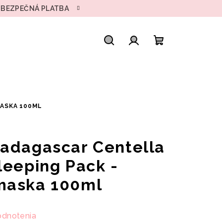
• BEZPEČNÁ PLATBA
Hľadať
Prihlásenie
Nákupný
košík
MASKA 100ML
adagascar Centella
leeping Pack -
maska 100ml
odnotenia