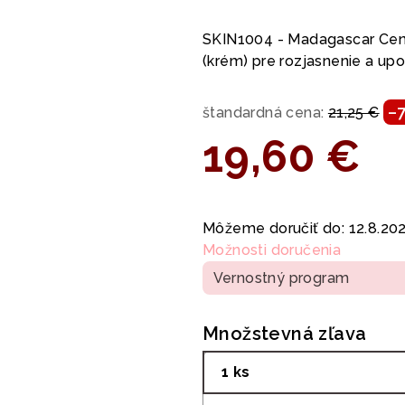
hodnotenie
produktu
SKIN1004 - Madagascar Cent
je
(krém) pre rozjasnenie a upo
5,0
z
–
štandardná cena:
21,25 €
5
hviezdičiek.
19,60 €
Jednotková
cena:
Môžeme doručiť do:
12.8.20
Možnosti doručenia
Vernostný program
Množstevná zľava
1 ks