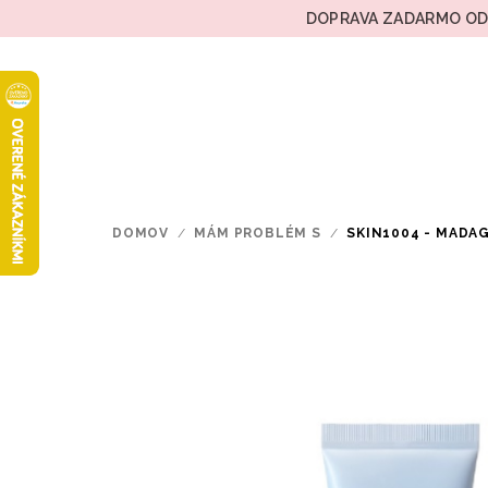
Prejsť
DOPRAVA ZADARMO OD 
na
obsah
DOMOV
/
MÁM PROBLÉM S
/
SKIN1004 - MADA