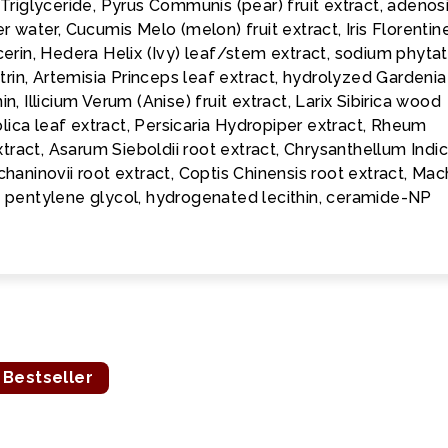
 Triglyceride, Pyrus Communis (pear) fruit extract, adenos
ater, Cucumis Melo (melon) fruit extract, Iris Florentin
ycerin, Hedera Helix (Ivy) leaf/stem extract, sodium phytat
in, Artemisia Princeps leaf extract, hydrolyzed Gardenia
n, Illicium Verum (Anise) fruit extract, Larix Sibirica wood
ica leaf extract, Persicaria Hydropiper extract, Rheum
tract, Asarum Sieboldii root extract, Chrysanthellum Ind
chaninovii root extract, Coptis Chinensis root extract, Mac
, pentylene glycol, hydrogenated lecithin, ceramide-NP
Bestseller