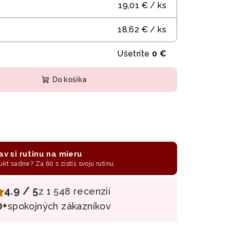
19,01 €
/ ks
18,62 €
/ ks
Ušetríte
0 €
Do košíka
av si rutinu na mieru
ukt sadne? Za 60 s zistíš svoju rutinu.
4.9 / 5
z 1 548 recenzií
0+
spokojných zákazníkov