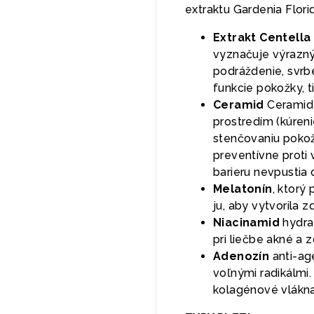
extraktu Gardenia Flor
Extrakt Centella
vyznačuje výrazný
podráždenie, svrb
funkcie pokožky, t
Ceramid
Ceramid
prostredím (kúreni
stenčovaniu pokož
preventívne proti 
barieru nevpustia d
Melatonín
, ktorý
ju, aby vytvorila 
Niacinamid
hydra
pri liečbe akné a 
Adenozín
anti-ag
voľnými radikálmi
kolagénové vlákna