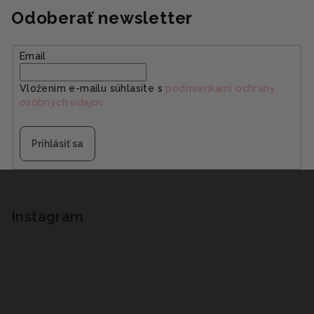
Odoberať newsletter
Email
Vložením e-mailu súhlasíte s
podmienkami ochrany
osobných údajov
Prihlásiť sa
Z
á
p
Instagram
ä
t
i
e