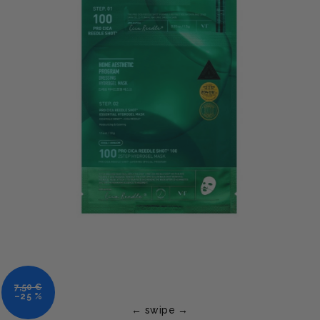
7,50 €
–25 %