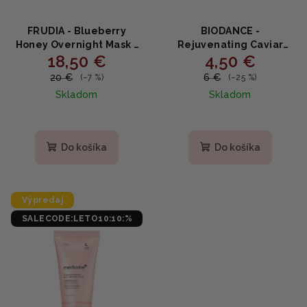
FRUDIA - Blueberry
BIODANCE -
Honey Overnight Mask -
Rejuvenating Caviar
18,50 €
4,50 €
Hydratačná nočná maska
PDRN Real Deep Mask
s čučoriedkou a medom
34g - hydrogélová maska
20 €
6 €
(–7 %)
(–25 %)
20 ks
s PDRN a extraktom z
Skladom
Skladom
kavíáru
Priemerné
hodnotenie
produktu
Do košíka
Do košíka
je
4,8
z
5
Výpredaj
hviezdičiek.
SALECODE:LETO10:10:%