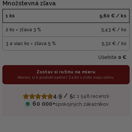
Množstevná zľava
1 ks
5,60 €
/ ks
2 ks = zľava 3 %
5,43 €
/ ks
3 a viac ks = zľava 5 %
5,32 €
/ ks
Ušetríte
0 €
Zostav si rutinu na mieru
Nevieš, či ti produkt sadne? Za 60 s zistíš svoju rutinu.
4.9 / 5
z 1 548 recenzií
60 000+
spokojných zákazníkov