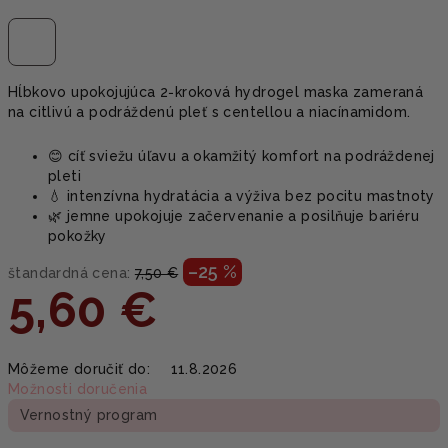
Hĺbkovo upokojujúca 2‑kroková hydrogel maska zameraná
na citlivú a podráždenú pleť s centellou a niacínamidom.
😊 cíť sviežu úľavu a okamžitý komfort na podráždenej
pleti
💧 intenzívna hydratácia a výživa bez pocitu mastnoty
🌿 jemne upokojuje začervenanie a posilňuje bariéru
pokožky
–25 %
štandardná cena:
7,50 €
5,60 €
Jednotková
Môžeme doručiť do:
11.8.2026
cena:
Možnosti doručenia
Vernostný program