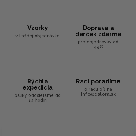
Vzorky
Doprava a
darček zdarma
v každej objednávke
pre objednávky od
49€
Rýchla
Radi poradíme
expedícia
o radu píš na
info@dalora.sk
balíky odosielame do
24 hodín