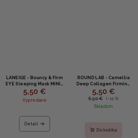
LANEIGE - Bouncy & Firm
ROUND LAB - Camellia
EYE Sleeping Mask MINI -
Deep Collagen Firming
5,50 €
5,50 €
Nočná očná maska na
Gel Mask - Spevňujúca
spevnenie a
gélová maska s kaméliou
6,50 €
(–15 %)
Vypredané
odopuchnutie s
a kolagénom 34g
Skladom
kofeínom a
niacínamidom 3ml
Detail
Do košíka