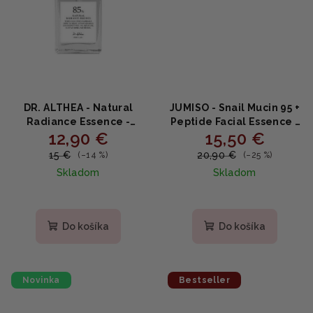
DR. ALTHEA - Natural
JUMISO - Snail Mucin 95 +
Radiance Essence -
Peptide Facial Essence -
12,90 €
15,50 €
Rozjasňujúce sérum so
Obnovujúca esencia s
slivkou kakadu 30ml
mucínom 140ml
15 €
20,90 €
(–14 %)
(–25 %)
Skladom
Skladom
Priemerné
hodnotenie
produktu
Do košíka
Do košíka
je
5,0
z
5
Novinka
Bestseller
hviezdičiek.