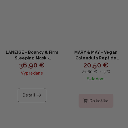
LANEIGE - Bouncy & Firm
MARY & MAY - Vegan
Sleeping Mask -
Calendula Peptide
36,90 €
20,50 €
Spevňujúca nočná maska
Ageless Sleeping Mask -
na pleť 60ml
Omladzujúca nočná
21,60 €
(–5 %)
Vypredané
maska z nechtíka
Skladom
lekárskeho 110ml
Priemerné
hodnotenie
produktu
Detail
je
Do košíka
5,0
z
5
hviezdičiek.