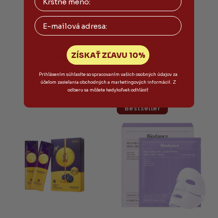
produktu
Do košíka
Do košíka
je
Email
5,0
z
5
hviezdičiek.
Podobné produkty
ZÍSKAŤ ZĽAVU 10%
Prihlásením súhlasíte so spracovaním vašich osobných údajov za
účelom zasielania obchodných a marketingových informácií. Z
odberu sa môžete kedykoľvek odhlásiť
Bestseller