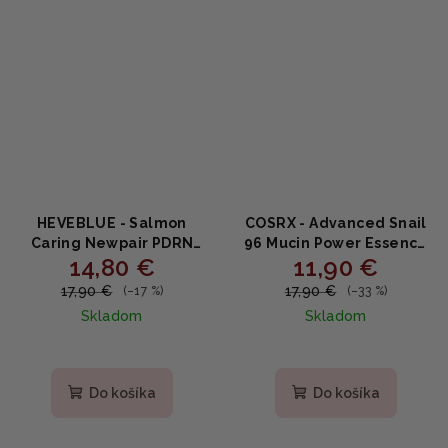
HEVEBLUE - Salmon
COSRX - Advanced Snail
Caring Newpair PDRN
96 Mucin Power Essence
14,80 €
11,90 €
Booster 100,000 Shot
- Regeneračná esencia s
Essence - regeneračná
96 % slimačieho mucínu
17,90 €
17,90 €
(–17 %)
(–33 %)
booster esencia s PDRN a
100ml
Skladom
Skladom
centellou 5ml
Priemerné
hodnotenie
produktu
Do košíka
Do košíka
je
5,0
z