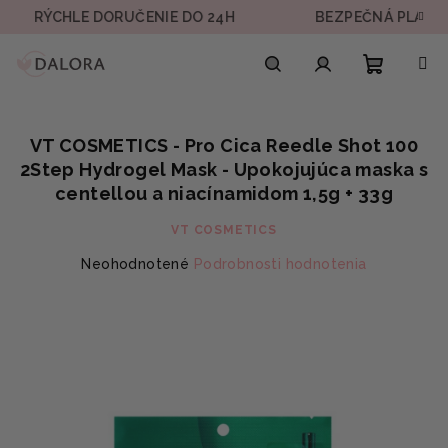
Prejsť
CHLE DORUČENIE DO 24H
BEZPEČNÁ PLATBA
na
obsah
Nákupn
Hľadať
Prihlásenie
VT COSMETICS - Pro Cica Reedle Shot 100
košík
2Step Hydrogel Mask - Upokojujúca maska s
centellou a niacínamidom 1,5g + 33g
VT COSMETICS
Priemerné
Neohodnotené
Podrobnosti hodnotenia
hodnotenie
produktu
je
0,0
z
5
hviezdičiek.