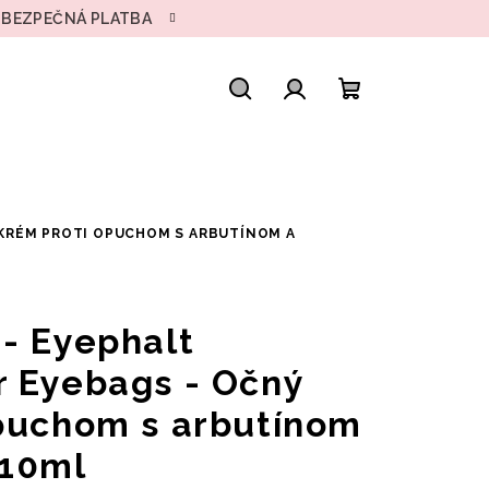
• BEZPEČNÁ PLATBA
Hľadať
Prihlásenie
Nákupný
košík
 KRÉM PROTI OPUCHOM S ARBUTÍNOM A
- Eyephalt
 Eyebags - Očný
puchom s arbutínom
 10ml