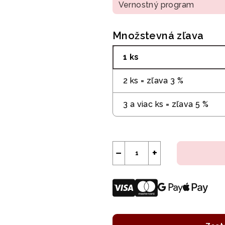
Vernostný program
Množstevná zľava
1 ks
2 ks = zľava 3 %
3 a viac ks = zľava 5 %
−
+