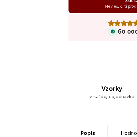
Zost
Nevieš, či ti prod
60 00
Vzorky
v každej objednávke
Popis
Hodno