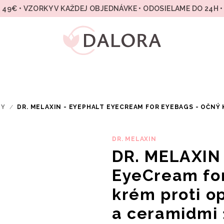
49€ • VZORKY V KAŽDEJ OBJEDNÁVKE • ODOSIELAME DO 24H 
MY
/
DR. MELAXIN - EYEPHALT EYECREAM FOR EYEBAGS - OČNÝ
DR. MELAXIN
DR. MELAXIN 
EyeCream for
krém proti o
a ceramidmi