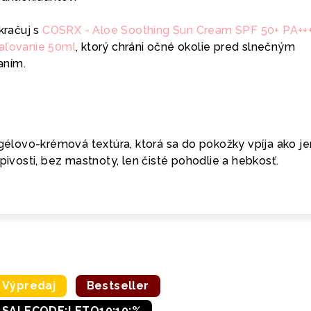
račuj s
COSRX - Aloe Soothing Sun Cream SPF 50+ PA+++
paľovanie 50ml
, ktorý chráni očné okolie pred slnečným
aním.
á gélovo-krémová textúra, ktorá sa do pokožky vpíja ako 
epivosti, bez mastnoty, len čisté pohodlie a hebkosť.
Výpredaj
Bestseller
SALECODE:LETO10:10:%