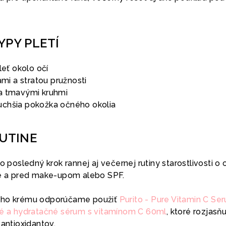
YPY PLETÍ
leť okolo očí
ami a stratou pružnosti
a tmavými kruhmi
uchšia pokožka očného okolia
RUTINE
ko posledný krok rannej aj večernej rutiny starostlivosti o
re a pred make-upom alebo SPF.
ného krému odporúčame použiť
Purito - Pure Vitamin C Se
vé a hydratačné sérum s vitamínom C 60ml
, ktoré rozjasň
 antioxidantov.