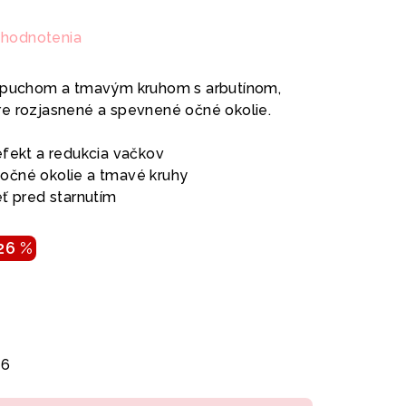
 hodnotenia
 opuchom a tmavým kruhom s arbutínom,
re rozjasnené a spevnené očné okolie.
efekt a redukcia vačkov
očné okolie a tmavé kruhy
eť pred starnutím
26 %
26