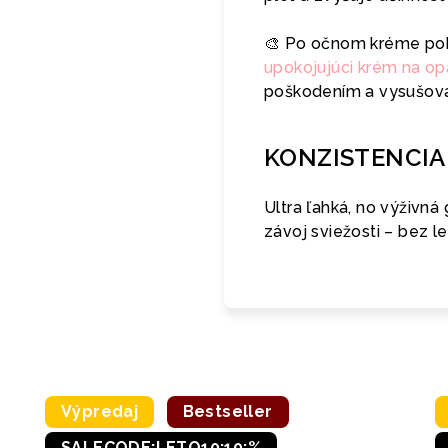
🎨 Po očnom kréme pok
upokojujúci krém na o
poškodením a vysušov
KONZISTENCIA
Ultra ľahká, no výživn
závoj sviežosti – bez l
Výpredaj
Bestseller
SALECODE:LETO10:10:%