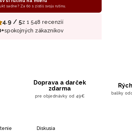
av si rutinu na mieru
ukt sadne? Za 60 s zistíš svoju rutinu.
4.9 / 5
z 1 548 recenzií
0+
spokojných zákazníkov
Doprava a darček
Rých
zdarma
balíky od
pre objednávky od 49€
tenie
Diskusia