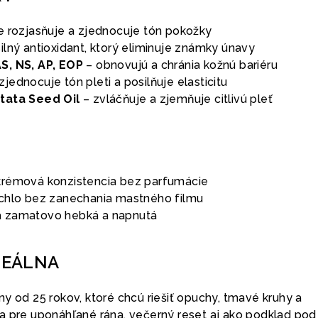
e rozjasňuje a zjednocuje tón pokožky
ilný antioxidant, ktorý eliminuje známky únavy
S, NS, AP, EOP
– obnovujú a chránia kožnú bariéru
zjednocuje tón pleti a posilňuje elasticitu
tata Seed Oil
– zvláčňuje a zjemňuje citlivú pleť
krémová konzistencia bez parfumácie
ýchlo bez zanechania mastného filmu
a zamatovo hebká a napnutá
DEÁLNA
y od 25 rokov, ktoré chcú riešiť opuchy, tmavé kruhy a
a pre uponáhľané rána, večerný reset aj ako podklad pod