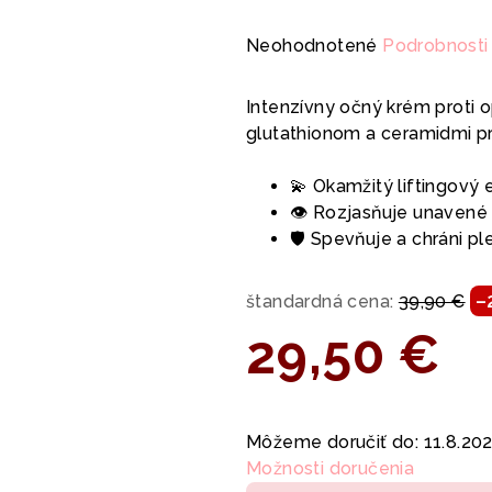
Priemerné
Neohodnotené
Podrobnosti
hodnotenie
produktu
Intenzívny očný krém proti
je
glutathionom a ceramidmi p
0,0
z
💫 Okamžitý liftingový 
5
👁 Rozjasňuje unavené 
hviezdičiek.
🛡 Spevňuje a chráni pl
–
štandardná cena:
39,90 €
29,50 €
Jednotková
cena:
Môžeme doručiť do:
11.8.20
Možnosti doručenia