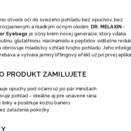
ráno otvoríš oči do sviežeho pohľadu bez opuchov, bez
s rozjasneným a hladkým očným okolím.
DR. MELAXIN -
or Eyebags
je očný krém novej generácie, ktorý vďaka
butínu, glutathionu, niacínamidu a peptidov viditeľne redu
a obnovuje mladistvý vzhľad tvojho pohľadu. Jeho intelig
ebáva a vytvára jemný liftingový efekt už pri prvej aplikác
TO PRODUKT ZAMILUJETE
ňuje opuchy pod očami už po pár minútach
ivuje pohľad – ideálne aj pre unavené rána
linky a posilňuje kožnú bariéru
ez zaťaženia pokožky
KY