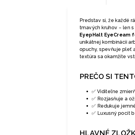
Predstav si, že každé 
tmavých kruhov – len 
EyepHalt EyeCream f
unikátnej kombinácii ar
opuchy, spevňuje pleť 
textúra sa okamžite vstr
PREČO SI TEN
✅ Viditeľne zmier
✅ Rozjasňuje a ož
✅ Redukuje jemné 
✅ Luxusný pocit b
HLAVNÉ ZLOŽ