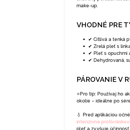
make-up.
VHODNÉ PRE T
✔ Citlivá a tenká p
✔ Zrelá pleť s link
✔ Pleť s opuchmi 
✔ Dehydrovaná, s
PÁROVANIE V 
⭐️Pro tip: Používaj ho a
okolie – ideálne po sé
💧 Pred aplikáciou oč
intenzívne protivrásko
pleť a zvyšuje účinnosť