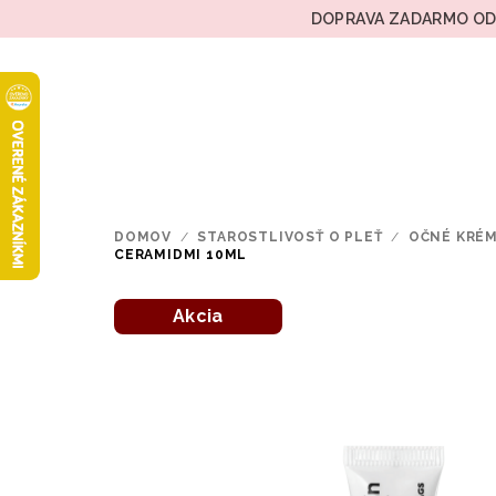
Prejsť
DOPRAVA ZADARMO OD 
na
obsah
DOMOV
/
STAROSTLIVOSŤ O PLEŤ
/
OČNÉ KRÉ
CERAMIDMI 10ML
Akcia