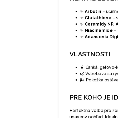
✨
Arbutín
– účinn
✨
Glutathione
– s
✨
Ceramidy NP, A
✨
Niacinamide
– 
✨
Adansonia Digi
VLASTNOSTI
🧴 Ľahká, gelovo-
🌿 Vstrebáva sa r
🌬 Pokožka ostáv
PRE KOHO JE I
Perfektná voľba pre žen
unavený pohľad. Ideáln