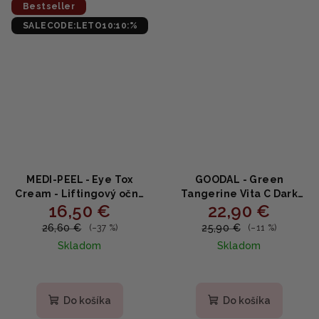
Bestseller
SALECODE:LETO10:10:%
MEDI-PEEL - Eye Tox
GOODAL - Green
Cream - Liftingový očný
Tangerine Vita C Dark
16,50 €
22,90 €
krém s peptidmi a
Circle Eye Cream - Očný
kolagénom 40ml
krém s mandarínkou a
26,60 €
25,90 €
(–37 %)
(–11 %)
vitamínom C proti
Skladom
Skladom
kruhom 30ml
Priemerné
hodnotenie
produktu
Do košíka
Do košíka
je