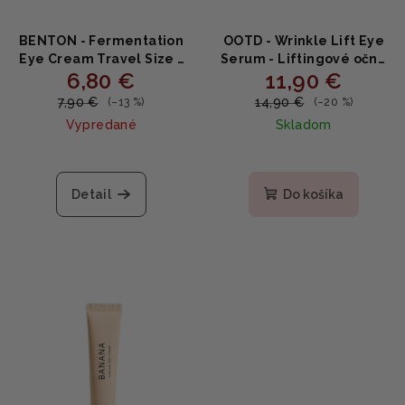
BENTON - Fermentation
OOTD - Wrinkle Lift Eye
Eye Cream Travel Size -
Serum - Liftingové očné
6,80 €
11,90 €
Očný krém s fermentmi
sérum proti vráskam s
10g
niacínamidom,
7,90 €
14,90 €
(–13 %)
(–20 %)
ceramidom a vitamínom
Vypredané
Skladom
C 30g
Detail
Do košíka