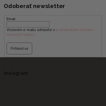
Odoberať newsletter
Email
Vložením e-mailu súhlasíte s
podmienkami ochrany
osobných údajov
Prihlásiť sa
Z
á
p
Instagram
ä
t
i
e