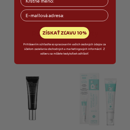
Do košíka
Do košíka
Email
Podobné produkty
ZÍSKAŤ ZĽAVU 10%
Prihlásením súhlasíte so spracovaním vašich osobných údajov za
účelom zasielania obchodných a marketingových informácií. Z
odberu sa môžete kedykoľvek odhlásiť