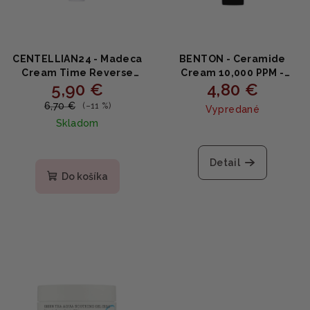
CENTELLIAN24 - Madeca
BENTON - Ceramide
Cream Time Reverse
Cream 10,000 PPM -
5,90 €
4,80 €
MINI - Omladzujúci krém
Hydratačný krém s
s centellou 15ml
ceramidmi 12g
6,70 €
(–11 %)
Vypredané
Skladom
Priemerné
hodnotenie
Detail
produktu
Do košíka
je
5,0
z
5
hviezdičiek.