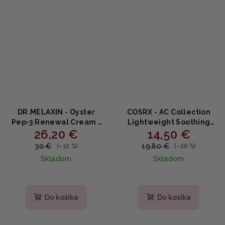
DR.MELAXIN - Oyster
COSRX - AC Collection
Pep-3 Renewal Cream -
Lightweight Soothing
26,20 €
14,50 €
Omladzujúci pleťový
Moisturizer - ľahký krém
krém s peptidmi a
na aknóznu pleť 80ml
30 €
19,80 €
(–12 %)
(–26 %)
retinolom 50ml
Skladom
Skladom
Do košíka
Do košíka