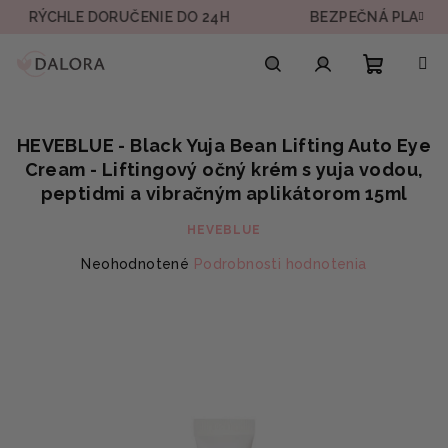
Prejsť
HLE DORUČENIE DO 24H
BEZPEČNÁ PLATBA
na
obsah
Nákupn
Hľadať
Prihlásenie
HEVEBLUE - Black Yuja Bean Lifting Auto Eye
košík
Cream - Liftingový očný krém s yuja vodou,
peptidmi a vibračným aplikátorom 15ml
HEVEBLUE
Priemerné
Neohodnotené
Podrobnosti hodnotenia
hodnotenie
produktu
je
0,0
z
5
hviezdičiek.