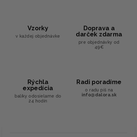
Vzorky
Doprava a
darček zdarma
v každej objednávke
pre objednávky od
49€
Rýchla
Radi poradíme
expedícia
o radu píš na
info@dalora.sk
balíky odosielame do
24 hodín