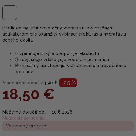
Inteligentný liftingový očný krém s auto-vibračným
aplikátorom pre okamžitý vypínací efekt, jas a hydratáciu
očného okolia.
✨ zjemňuje linky a podporuje elasticitu
🍋 rozjasňuje vďaka yuja vode a niacínamidu
💆 masážny tip zlepšuje vstrebávanie a odvodnenie
opuchov
–25 %
štandardná cena:
24,90 €
18,50 €
Jednotková
Môžeme doručiť do:
10.8.2026
cena:
Možnosti doručenia
Vernostný program