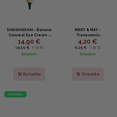
SHAISHAISHAI - Banana
MARY & MAY -
Conceal Eye Cream -
Tranexamic
14,90 €
4,20 €
Rozjasňujúci očný krém s
Acid+Glutathione Eye
banánom, niacínamidom
Cream - Očný krém proti
19,50 €
6,25 €
(–23 %)
(–32 %)
a peptidmi 15g
tmavým kruhom pod
Skladom
Skladom
očami 12g - MINI
Priemerné
hodnotenie
produktu
Do košíka
Do košíka
je
4,6
z
5
Novinka
hviezdičiek.