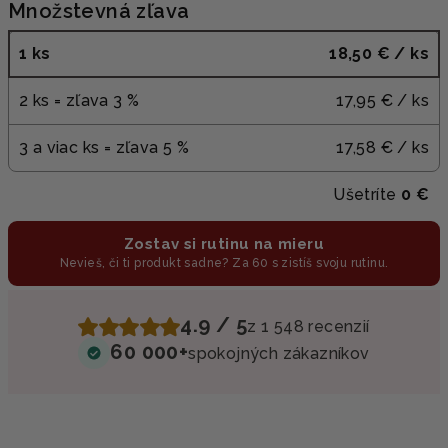
Množstevná zľava
1 ks
18,50 €
/ ks
2 ks = zľava 3 %
17,95 €
/ ks
3 a viac ks = zľava 5 %
17,58 €
/ ks
Ušetríte
0 €
Zostav si rutinu na mieru
Nevieš, či ti produkt sadne? Za 60 s zistíš svoju rutinu.
4.9 / 5
z 1 548 recenzií
60 000+
spokojných zákazníkov