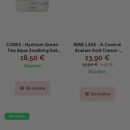
COSRX - Hydrium Green
NINE LESS - A-Control
Tea Aqua Soothing Gel
Azelaic Acid Cream -
18,50 €
13,90 €
Cream - Upokojujúci gél-
Krém na problematickú
krém so zeleným čajom
pleť s kyselinou
15,90 €
(–12 %)
Skladom
a pantenolom 50ml
azelaovou 50ml
Skladom
Do košíka
Do košíka
Novinka