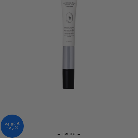
24,90 €
–25 %