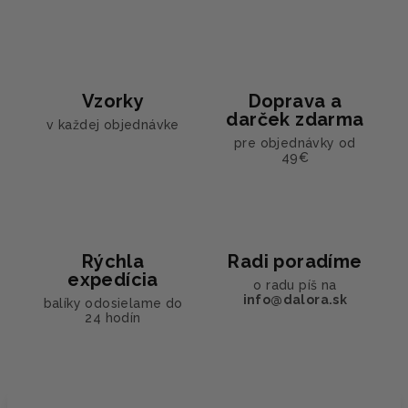
Vzorky
Doprava a
darček zdarma
v každej objednávke
pre objednávky od
49€
Rýchla
Radi poradíme
expedícia
o radu píš na
info@dalora.sk
balíky odosielame do
24 hodín