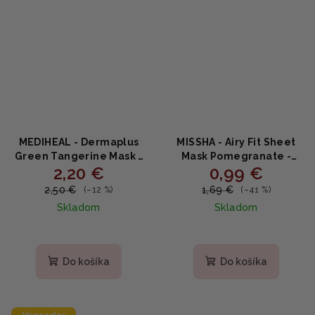
MEDIHEAL - Dermaplus
MISSHA - Airy Fit Sheet
Green Tangerine Mask -
Mask Pomegranate -
2,20 €
0,99 €
Rozjasňujúca plátenná
Spevňujúca plátenná
maska so zelenou
maska s granátovým
2,50 €
1,69 €
(–12 %)
(–41 %)
mandarínkou a
jablkom 19g
Skladom
Skladom
niacínamidom 22ml
Do košíka
Do košíka