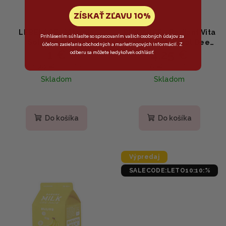
ZÍSKAŤ ZĽAVU 10%
LEBELAGE - Vitamin
BIODANCE - Radiant Vita
Prihlásením súhlasíte so spracovaním vašich osobných údajov za
Solution Mask -
Niacinamide Real Deep
účelom zasielania obchodných a marketingových informácií. Z
1 €
4,25 €
Rozjasňujúca plátenná
Mask - Rozjasňujúca
odberu sa môžete kedykoľvek odhlásiť
maska s vitamínovým
maska s niacínamidom a
1,20 €
6 €
(–16 %)
(–29 %)
komplexom a kyselinou
ananásom 34g
Skladom
Skladom
hyalurónovou 25g
Do košíka
Do košíka
Výpredaj
SALECODE:LETO10:10:%