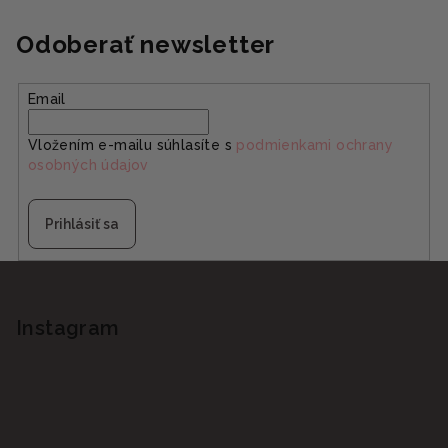
Odoberať newsletter
Email
Vložením e-mailu súhlasíte s
podmienkami ochrany
osobných údajov
Prihlásiť sa
Z
á
p
Instagram
ä
t
i
e