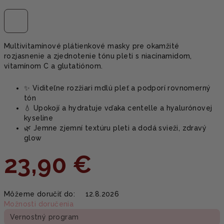
Multivitamínové plátienkové masky pre okamžité
rozjasnenie a zjednotenie tónu pleti s niacínamidom,
vitamínom C a glutatiónom.
✨ Viditeľne rozžiari mdlú pleť a podporí rovnomerný
tón
💧 Upokojí a hydratuje vďaka centelle a hyalurónovej
kyseline
🌿 Jemne zjemní textúru pleti a dodá svieži, zdravý
glow
23,90 €
Jednotková
Môžeme doručiť do:
12.8.2026
cena:
Možnosti doručenia
Vernostný program