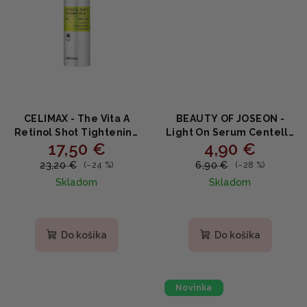
CELIMAX - The Vita A
BEAUTY OF JOSEON -
Retinol Shot Tightening
Light On Serum Centella
17,50 €
4,90 €
Serum - Spevňujúce
+ Vita C MINI -
sérum s retinolom 0.1% a
Rozjasňujúce sérum s
23,20 €
6,90 €
(–24 %)
(–28 %)
peptidmi 30ml
centellou a vitamínom C
Skladom
Skladom
10ml
Priemerné
hodnotenie
produktu
Do košíka
Do košíka
je
5,0
z
5
Novinka
hviezdičiek.