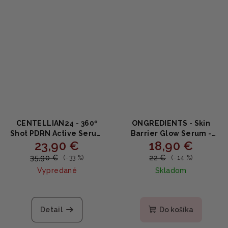
CENTELLIAN24 - 360º
ONGREDIENTS - Skin
Shot PDRN Active Serum
Barrier Glow Serum -
23,90 €
18,90 €
- Spevňujúce sérum s
Rozjasňujúce sérum na
PDRN a kolagénom 50ml
obnovu kožnej bariéry s
35,90 €
22 €
(–33 %)
(–14 %)
niacínamidom a
Vypredané
Skladom
glutatiónom 50ml
Priemerné
hodnotenie
produktu
Detail
Do košíka
je
5,0