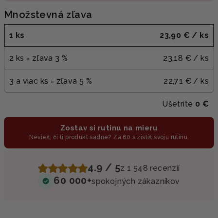
Množstevná zľava
1 ks
23,90 €
/ ks
2 ks = zľava 3 %
23,18 €
/ ks
3 a viac ks = zľava 5 %
22,71 €
/ ks
Ušetríte
0 €
Zostav si rutinu na mieru
Nevieš, či ti produkt sadne? Za 60 s zistíš svoju rutinu.
4.9 / 5
z 1 548 recenzií
60 000+
spokojných zákazníkov