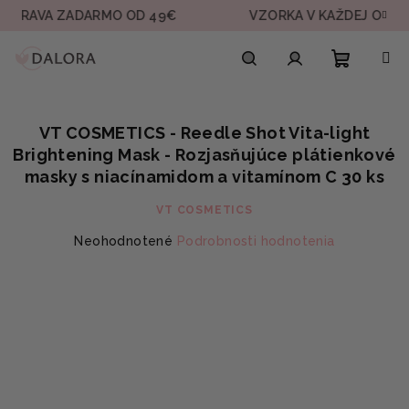
Prejsť
A ZADARMO OD 49€
VZORKA V KAŽDEJ OBJEDNÁVKE
na
obsah
Nákupn
Hľadať
Prihlásenie
VT COSMETICS - Reedle Shot Vita-light
košík
Brightening Mask - Rozjasňujúce plátienkové
masky s niacínamidom a vitamínom C 30 ks
VT COSMETICS
Priemerné
Neohodnotené
Podrobnosti hodnotenia
hodnotenie
produktu
je
0,0
z
5
hviezdičiek.