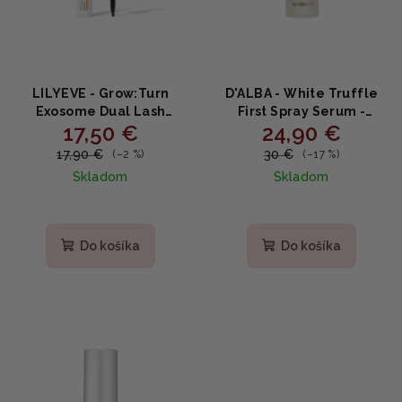
LILYEVE - Grow:Turn
D'ALBA - White Truffle
Exosome Dual Lash
First Spray Serum -
17,50 €
24,90 €
Serum - Dvojité sérum na
Rozjasňujúce a
riasy s biotínom a
hydratačná sérum v
17,90 €
30 €
(–2 %)
(–17 %)
peptidmi 8ml
spreji 100ml
Skladom
Skladom
Do košíka
Do košíka