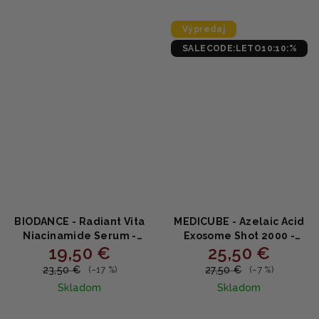
z
5
Výpredaj
hviezdičiek.
SALECODE:LETO10:10:%
BIODANCE - Radiant Vita
MEDICUBE - Azelaic Acid
Niacinamide Serum -
Exosome Shot 2000 -
19,50 €
25,50 €
Rozjasňujúce sérum s
Upokojujúce sérum s
20% niacínamidom,
kyselinou azelaovou,
23,50 €
27,50 €
(–17 %)
(–7 %)
ananásovou vodou a
exozómami a
Skladom
Skladom
glutatiónom 30ml
mikrospikulami 30ml