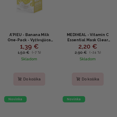
A'PIEU - Banana Milk
MEDIHEAL - Vitamin C
One-Pack - Vyživujúca
Essential Mask Clear
1,39 €
2,20 €
plátenná maska s
Toning - Rozjasňujúca
banánom a mliečnymi
plátenná maska s
1,50 €
2,90 €
(–7 %)
(–24 %)
proteínmi 21g
vitamínom C a
Skladom
Skladom
niacínamidom 24 ml
Priemerné
hodnotenie
produktu
Do košíka
Do košíka
je
5,0
z
5
Novinka
Novinka
hviezdičiek.