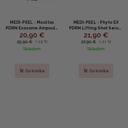
MEDI-PEEL - Mooltox
MEDI-PEEL - Phyto EX
PDRN Exosome Ampoule
PDRN Lifting Shot Serum
20,90 €
21,90 €
- Omladzujúce sérum s
- Liftingové sérum s
exozómami a lososovou
PDRN, peptidmi a
25,90 €
27,90 €
(–19 %)
(–21 %)
DNA 50ml
niacínamidom 50ml
Skladom
Skladom
Priemerné
Priemerné
hodnotenie
hodnotenie
produktu
produktu
Do košíka
Do košíka
je
je
5,0
3,5
z
z
5
5
hviezdičiek.
hviezdičiek.