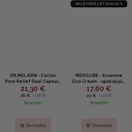
SALECODE:LETO10:10:%
DR.MELAXIN - Cactox
MEDICUBE - Exosome
Pore Relief Dual Capsule
Cica Cream - upokojujúci
21,30 €
17,60 €
Cream - Dvojkapsulový
krém s exozómami a
krém na rozšírené póry s
centellou 50ml
26 €
23 €
(–18 %)
(–23 %)
kaktusom a
Skladom
Skladom
niacínamidom 65g
Do košíka
Do košíka