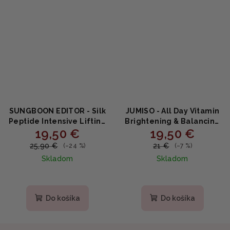
SUNGBOON EDITOR - Silk
JUMISO - All Day Vitamin
Peptide Intensive Lifting
Brightening & Balancing
19,50 €
19,50 €
Ampoule - Spevňujúce
Facial Serum -
liftingové sérum s
Rozjasňujúce sérum s
25,90 €
21 €
(–24 %)
(–7 %)
hodvábnymi peptidmi
niacínamidom a
Skladom
Skladom
35ml
vitamínom C 50ml
Priemerné
hodnotenie
produktu
Do košíka
Do košíka
je
5,0
z