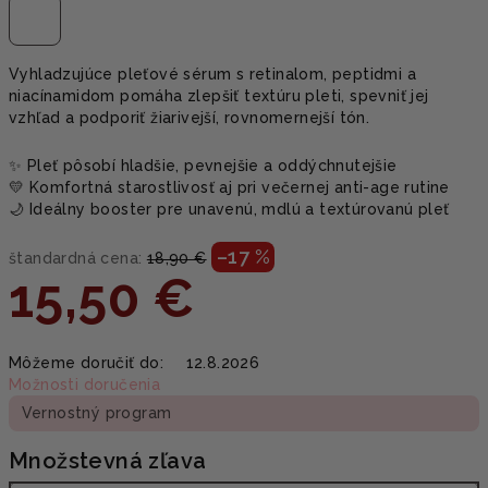
Vyhladzujúce pleťové sérum s retinalom, peptidmi a
niacínamidom pomáha zlepšiť textúru pleti, spevniť jej
vzhľad a podporiť žiarivejší, rovnomernejší tón.
✨ Pleť pôsobí hladšie, pevnejšie a oddýchnutejšie
💛 Komfortná starostlivosť aj pri večernej anti-age rutine
🌙 Ideálny booster pre unavenú, mdlú a textúrovanú pleť
–17 %
štandardná cena:
18,90 €
15,50 €
Jednotková
Môžeme doručiť do:
12.8.2026
cena:
Možnosti doručenia
Vernostný program
Množstevná zľava