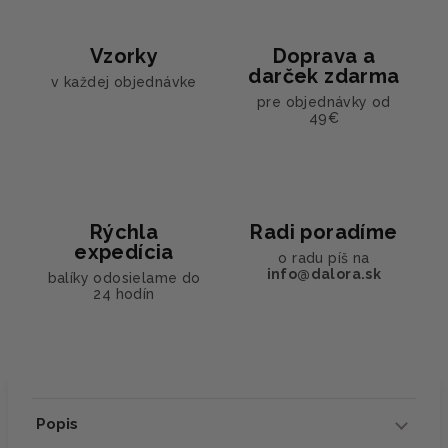
Vzorky
Doprava a
darček zdarma
v každej objednávke
pre objednávky od
49€
Rýchla
Radi poradíme
expedícia
o radu píš na
info@dalora.sk
balíky odosielame do
24 hodín
Popis