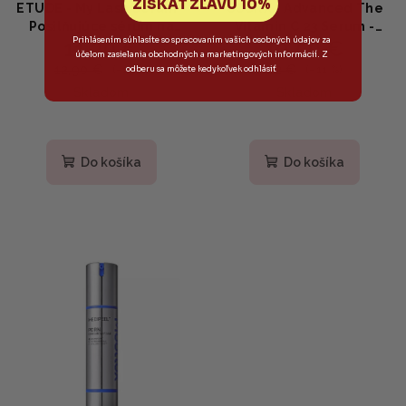
ZÍSKAŤ ZĽAVU 10%
ETUDE - My Lash Serum -
COSRX - Advanced The
Posilňujúce sérum na
Vitamin C 23 Serum -
Prihlásením súhlasíte so spracovaním vašich osobných údajov za
11,20 €
19,50 €
mihalnice s biotínom a
Intenzívne rozjasňujúce
účelom zasielania obchodných a marketingových informácií. Z
panthenolom 18g
sérum s 23% vitamínom C
12,90 €
22 €
(–13 %)
(–11 %)
odberu sa môžete kedykoľvek odhlásiť
20ml
Skladom
Skladom
Do košíka
Do košíka