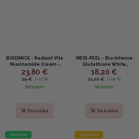
BIODANCE - Radiant Vita
MEDI-PEEL - Bio-Intense
Niacinamide Cream -
Glutathione White
23,80 €
18,20 €
Rozjasňujúci krém s
Cream - Rozjasňujúci
niacínamidom,
krém s glutatiónom a
29 €
21,20 €
(–17 %)
(–14 %)
ananásovou vodou a
niacínamidom 50g
Skladom
Skladom
glutatiónom 50ml
Do košíka
Do košíka
Novinka
Výpredaj