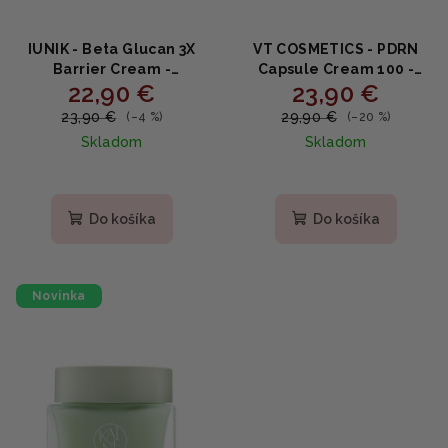
IUNIK - Beta Glucan 3X
VT COSMETICS - PDRN
Barrier Cream -
Capsule Cream 100 -
22,90 €
23,90 €
Posilňujúci krém s
Regeneračný kapsulový
beta‑glukánom 50ml
krém s PDRN, 10 typmi
23,90 €
29,90 €
(–4 %)
(–20 %)
kyseliny hyalurónovej a
Skladom
Skladom
peptidmi 50ml
Priemerné
hodnotenie
produktu
Do košíka
Do košíka
je
5,0
z
5
Novinka
hviezdičiek.