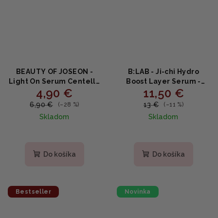
BEAUTY OF JOSEON -
B:LAB - Ji-chi Hydro
Light On Serum Centella
Boost Layer Serum -
4,90 €
11,50 €
+ Vita C MINI -
Intenzívne hydratačné a
Rozjasňujúce sérum s
upokojujúce sérum s Ji-
6,90 €
13 €
(–28 %)
(–11 %)
centellou a vitamínom C
chi 30ml
Skladom
Skladom
10ml
Do košíka
Do košíka
Bestseller
Novinka