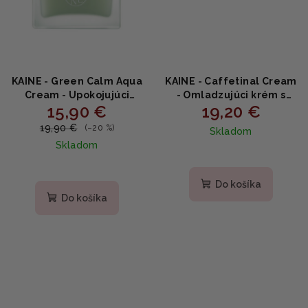
KAINE - Green Calm Aqua
KAINE - Caffetinal Cream
Cream - Upokojujúci
- Omladzujúci krém s
15,90 €
19,20 €
aqua krém s ectoinom,
kofeínom a retinalom
pantenolom a
50ml
19,90 €
(–20 %)
Skladom
squalanom 70ml
Skladom
Priemerné
hodnotenie
produktu
Do košíka
je
Do košíka
5,0
z
5
hviezdičiek.