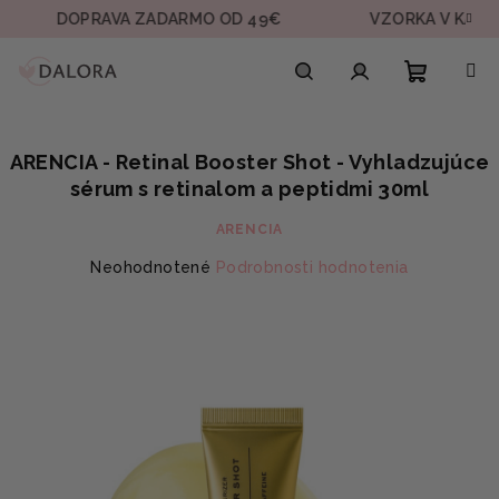
Prejsť
DOPRAVA ZADARMO OD 49€
VZORKA V KAŽDEJ OBJ
na
obsah
Nákupn
Hľadať
Prihlásenie
ARENCIA - Retinal Booster Shot - Vyhladzujúce
košík
sérum s retinalom a peptidmi 30ml
ARENCIA
Priemerné
Neohodnotené
Podrobnosti hodnotenia
hodnotenie
produktu
je
0,0
z
5
hviezdičiek.