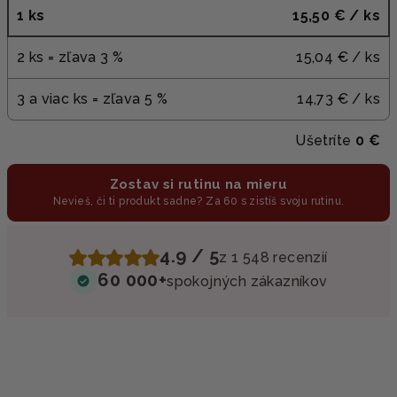
1 ks
15,50 €
/ ks
2 ks = zľava 3 %
15,04 €
/ ks
3 a viac ks = zľava 5 %
14,73 €
/ ks
Ušetríte
0 €
Zostav si rutinu na mieru
Nevieš, či ti produkt sadne? Za 60 s zistíš svoju rutinu.
4.9 / 5
z 1 548 recenzií
60 000+
spokojných zákazníkov