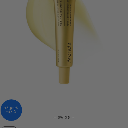
18,90 €
–17 %