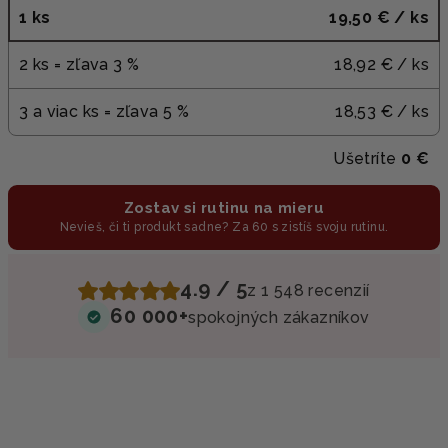
1 ks
19,50 €
/ ks
2 ks = zľava 3 %
18,92 €
/ ks
3 a viac ks = zľava 5 %
18,53 €
/ ks
Ušetríte
0 €
Zostav si rutinu na mieru
Nevieš, či ti produkt sadne? Za 60 s zistíš svoju rutinu.
4.9 / 5
z 1 548 recenzií
60 000+
spokojných zákazníkov