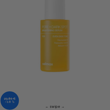
23,80 €
–18 %