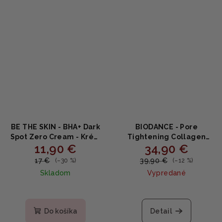
BE THE SKIN - BHA+ Dark
BIODANCE - Pore
Spot Zero Cream - Krém
Tightening Collagen
11,90 €
34,90 €
proti tmavým škvrnám s
Cream - Zpevňujúci krém
BHA, niacínamidom a
na póry s kolagénom
17 €
39,90 €
(–30 %)
(–12 %)
kyselinou tranexamovou
50ml
Skladom
Vypredané
35g
Priemerné
hodnotenie
produktu
Do košíka
Detail
je