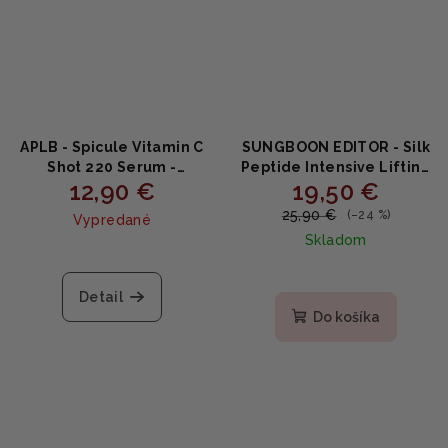
APLB - Spicule Vitamin C
SUNGBOON EDITOR - Silk
Shot 220 Serum -
Peptide Intensive Lifting
12,90 €
19,50 €
Rozjasňujúce sérum s
Ampoule - Spevňujúce
vitamínom C a
liftingové sérum s
25,90 €
(–24 %)
Vypredané
mikroihličkami 40ml
hodvábnymi peptidmi
Skladom
35ml
Priemerné
hodnotenie
Detail
produktu
Do košíka
je
5,0
z
5
hviezdičiek.