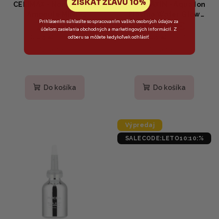
ZÍSKAŤ ZĽAVU 10%
CELIMAX - Noni Energy
DR.MELAXIN - Aqua Ion
Ampoule MINI -
Plasma Water Glow
Prihlásením súhlasíte so spracovaním vašich osobných údajov za
4,80 €
20,90 €
Omladzujúce sérum s
Ampoule - Rozjasňujúca
účelom zasielania obchodných a marketingových informácií. Z
extraktom noni 10ml
ampulka s niacínamidom
6,90 €
22,90 €
(–30 %)
(–8 %)
odberu sa môžete kedykoľvek odhlásiť
a 8 typmi kyseliny
Skladom
Skladom
hyalurónovej 50ml
Do košíka
Do košíka
Výpredaj
SALECODE:LETO10:10:%