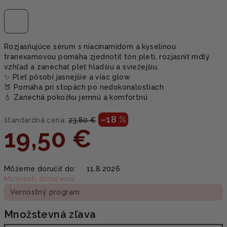
Rozjasňujúce sérum s niacínamidom a kyselinou
tranexamovou pomáha zjednotiť tón pleti, rozjasniť mdlý
vzhľad a zanechať pleť hladšiu a sviežejšiu.
✨ Pleť pôsobí jasnejšie a viac glow
🍑 Pomáha pri stopách po nedokonalostiach
💧 Zanechá pokožku jemnú a komfortnú
–18 %
štandardná cena:
23,80 €
19,50 €
Jednotková
Môžeme doručiť do:
11.8.2026
cena:
Možnosti doručenia
Vernostný program
Množstevná zľava