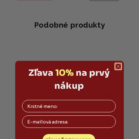
5,0
z
5
hviezdičiek.
Podobné produkty
Zľava
10%
na prvý
nákup
Email