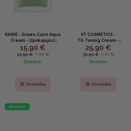
KAINE - Green Calm Aqua
VT COSMETICS -
Cream - Upokojujúci
TX‑Toning Cream -
15,90 €
25,90 €
aqua krém s ectoinom,
Rozjasňujúci krém s
pantenolom a
tranexamovou kyselinou
19,90 €
32,90 €
(–20 %)
(–21 %)
squalanom 70ml
50ml
Skladom
Skladom
Priemerné
hodnotenie
produktu
Do košíka
Do košíka
je
5,0
z
5
Novinka
hviezdičiek.