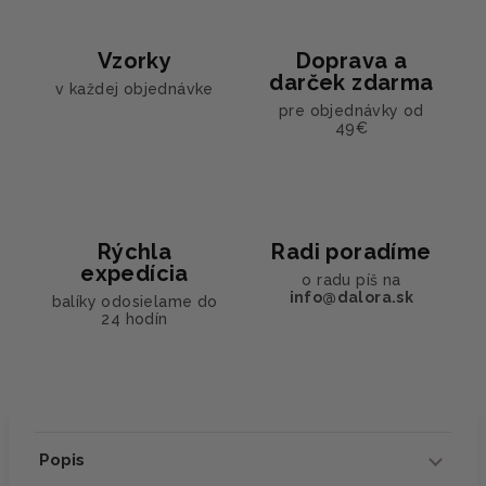
Vzorky
Doprava a
darček zdarma
v každej objednávke
pre objednávky od
49€
Rýchla
Radi poradíme
expedícia
o radu píš na
info@dalora.sk
balíky odosielame do
24 hodín
Popis