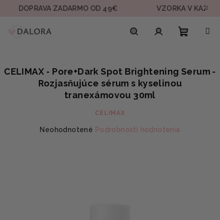
Prejsť
OPRAVA ZADARMO OD 49€
VZORKA V KAŽDEJ OBJE
na
obsah
Nákupn
Hľadať
Prihlásenie
CELIMAX - Pore+Dark Spot Brightening Serum -
košík
Rozjasňujúce sérum s kyselinou
tranexámovou 30ml
CELIMAX
Priemerné
Neohodnotené
Podrobnosti hodnotenia
hodnotenie
produktu
je
0,0
z
5
hviezdičiek.