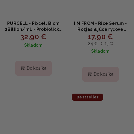
PURCELL - Pixcell Biom
I'M FROM - Rice Serum -
2Billion/mL - Probiotické
Rozjasňujúce ryžové
32,90 €
17,90 €
sérum s Bifida a
sérum s niacínamidom
Lactobacillus 30ml
30ml
24 €
(–25 %)
Skladom
Skladom
Priemerné
hodnotenie
produktu
Do košíka
je
Do košíka
5,0
z
5
hviezdičiek.
Bestseller