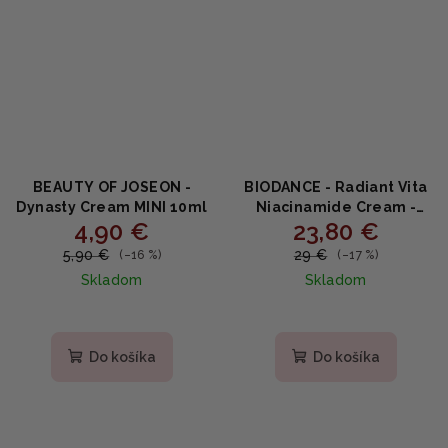
BEAUTY OF JOSEON -
BIODANCE - Radiant Vita
Dynasty Cream MINI 10ml
Niacinamide Cream -
4,90 €
23,80 €
Rozjasňujúci krém s
niacínamidom,
5,90 €
29 €
(–16 %)
(–17 %)
ananásovou vodou a
Skladom
Skladom
glutatiónom 50ml
Do košíka
Do košíka