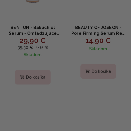
BENTON - Bakuchiol
BEAUTY OF JOSEON -
Serum - Omladzujúce
Pore Firming Serum Red
29,90 €
14,90 €
sérum s bakuchiolom
Bean PDRN + Peptide -
35ml
Spevňujúce sérum na
35,30 €
(–15 %)
Skladom
póry s PDRN z červenej
Skladom
fazule a peptidom 30ml
Do košíka
Do košíka