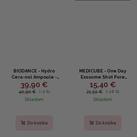
BIODANCE - Hydro
MEDICUBE - One Day
Cera‑nol Ampoule -
Exosome Shot Pore
39,90 €
15,40 €
Hydratačno‑upokojujúca
Ampoule 25000 -
ampulka s ceramidmi
Sťahujúce ampulové
40,90 €
21,50 €
(–2 %)
(–28 %)
50ml
sérum s exozómami a
Skladom
Skladom
niacínamidom 13ml
Do košíka
Do košíka