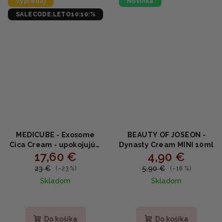
Výpredaj
Novinka
SALECODE:LETO10:10:%
MEDICUBE - Exosome
BEAUTY OF JOSEON -
Cica Cream - upokojujúci
Dynasty Cream MINI 10ml
17,60 €
4,90 €
krém s exozómami a
centellou 50ml
23 €
5,90 €
(–23 %)
(–16 %)
Skladom
Skladom
Do košíka
Do košíka