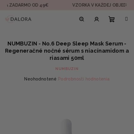
Prejsť
ADARMO OD 49€
VZORKA V KAŽDEJ OBJEDNÁVKE
na
obsah
Nákupn
Hľadať
Prihlásenie
NUMBUZIN - No.6 Deep Sleep Mask Serum -
košík
Regeneračné nočné sérum s niacínamidom a
riasami 50ml
NUMBUZIN
Priemerné
Neohodnotené
Podrobnosti hodnotenia
hodnotenie
produktu
je
0,0
z
5
hviezdičiek.