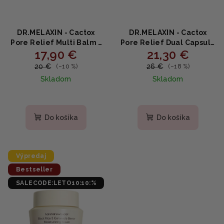
DR.MELAXIN - Cactox
DR.MELAXIN - Cactox
Pore Relief Multi Balm -
Pore Relief Dual Capsule
17,90 €
21,30 €
Chladivý balzam na póry
Cream - Dvojkapsulový
proti opuchom s
krém na rozšírené póry s
20 €
26 €
(–10 %)
(–18 %)
kaktusom a Zinc PCA 25g
kaktusom a
Skladom
Skladom
niacínamidom 65g
Do košíka
Do košíka
Výpredaj
Bestseller
SALECODE:LETO10:10:%