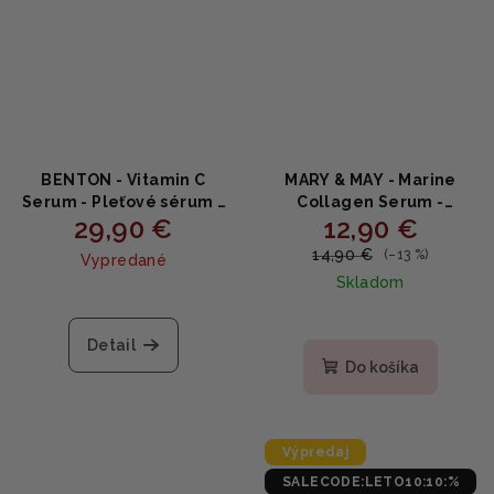
BENTON - Vitamin C
MARY & MAY - Marine
Serum - Pleťové sérum s
Collagen Serum -
29,90 €
12,90 €
20% vitamínom C 30ml
Spevňujúce sérum s
morským kolagénom a
14,90 €
(–13 %)
Vypredané
adenosínom 30ml
Skladom
Detail
Do košíka
Výpredaj
SALECODE:LETO10:10:%