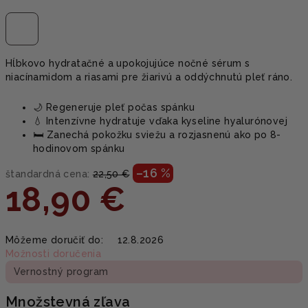
Hĺbkovo hydratačné a upokojujúce nočné sérum s
niacínamidom a riasami pre žiarivú a oddýchnutú pleť ráno.
🌙 Regeneruje pleť počas spánku
💧 Intenzívne hydratuje vďaka kyseline hyalurónovej
🛏 Zanechá pokožku sviežu a rozjasnenú ako po 8-
hodinovom spánku
–16 %
štandardná cena:
22,50 €
18,90 €
Jednotková
Môžeme doručiť do:
12.8.2026
cena:
Možnosti doručenia
Vernostný program
Množstevná zľava