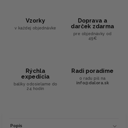
Vzorky
Doprava a
darček zdarma
v každej objednávke
pre objednávky od
49€
Rýchla
Radi poradíme
expedícia
o radu píš na
info@dalora.sk
balíky odosielame do
24 hodín
Popis