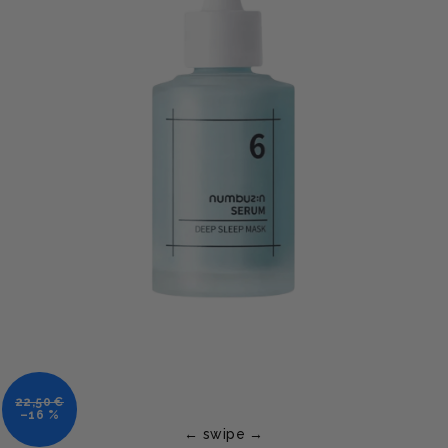
22,50 €
–16 %