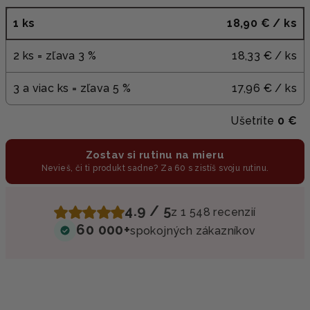
1 ks
18,90 €
/ ks
2 ks = zľava 3 %
18,33 €
/ ks
3 a viac ks = zľava 5 %
17,96 €
/ ks
Ušetríte
0 €
Zostav si rutinu na mieru
Nevieš, či ti produkt sadne? Za 60 s zistíš svoju rutinu.
4.9 / 5
z 1 548 recenzií
60 000+
spokojných zákazníkov