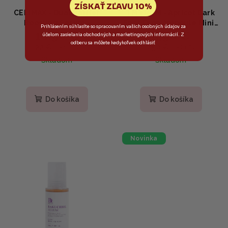
ZÍSKAŤ ZĽAVU 10%
CELIMAX - Dual Barrier
I'M FROM - Apricot Dark
Boosting Serum -
Spot Drop Ampoule Mini -
Prihlásením súhlasíte so spracovaním vašich osobných údajov za
18,90 €
5,90 €
Posilňujúce sérum s
Rozjasňujúca ampulka na
účelom zasielania obchodných a marketingových informácií. Z
ceramidmi a
pigmentové škvrny s
odberu sa môžete kedykoľvek odhlásiť
22 €
7,50 €
(–14 %)
(–21 %)
panthenolom 30ml
niacínamidom a
Skladom
Skladom
tranexamovou kyselinou
10ml
Do košíka
Do košíka
Novinka