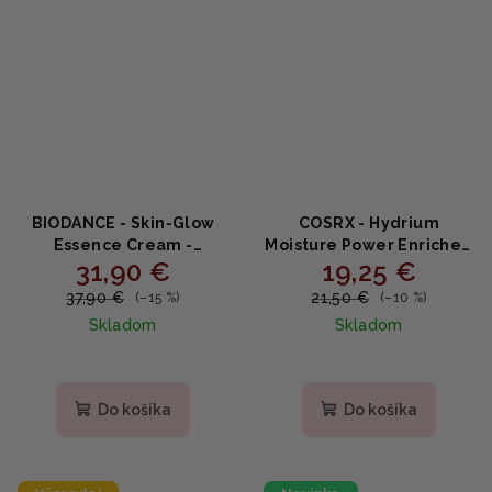
BIODANCE - Skin‑Glow
COSRX - Hydrium
Essence Cream -
Moisture Power Enriched
31,90 €
19,25 €
Rozžiarujúci hydratačný
Cream - Intenzívne
krém s ceramidmi a
hydratačný krém s
37,90 €
21,50 €
(–15 %)
(–10 %)
niacínamidom 50ml
ceramidmi a propolisom
Skladom
Skladom
50ml
Do košíka
Do košíka