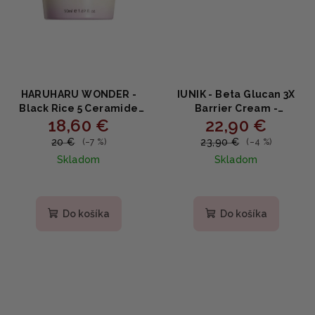
HARUHARU WONDER -
IUNIK - Beta Glucan 3X
Black Rice 5 Ceramide
Barrier Cream -
18,60 €
22,90 €
Barrier Moisturizing
Posilňujúci krém s
Cream - Hydratačný
beta‑glukánom 50ml
20 €
23,90 €
(–7 %)
(–4 %)
krém s čiernou ryžou a
Skladom
Skladom
ceramidmi 50ml
Priemerné
hodnotenie
produktu
Do košíka
Do košíka
je
5,0
z
5
hviezdičiek.