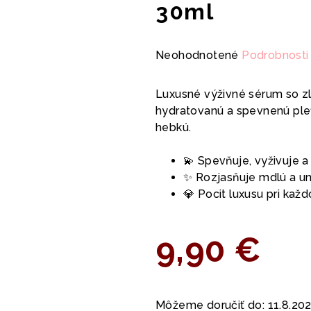
30ml
Priemerné
Neohodnotené
Podrobnosti
hodnotenie
produktu
Luxusné výživné sérum so z
je
hydratovanú a spevnenú pleť
0,0
hebkú.
z
5
💫 Spevňuje, vyživuje a
hviezdičiek.
✨ Rozjasňuje mdlú a u
💎 Pocit luxusu pri kaž
9,90 €
Jednotková
cena:
Môžeme doručiť do:
11.8.20