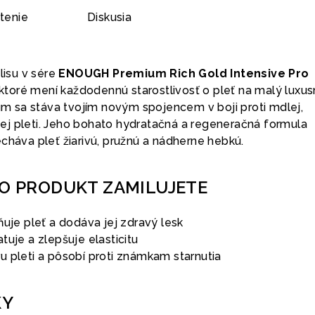
tenie
Diskusia
lisu v sére
ENOUGH Premium Rich Gold Intensive Pro
 ktoré mení každodennú starostlivosť o pleť na malý luxu
rum sa stáva tvojím novým spojencem v boji proti mdlej,
j pleti. Jeho bohato hydratačná a regeneračná formula
cháva pleť žiarivú, pružnú a nádherne hebkú.
TO PRODUKT ZAMILUJETE
ňuje pleť a dodáva jej zdravý lesk
tuje a zlepšuje elasticitu
u pleti a pôsobí proti známkam starnutia
KY