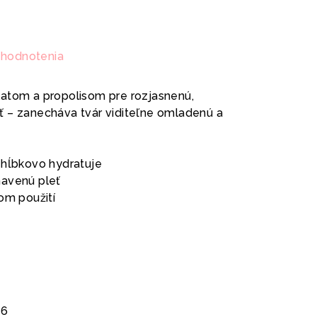
 hodnotenia
latom a propolisom pre rozjasnenú,
 – zanecháva tvár viditeľne omladenú a
 hĺbkovo hydratuje
navenú pleť
dom použití
26