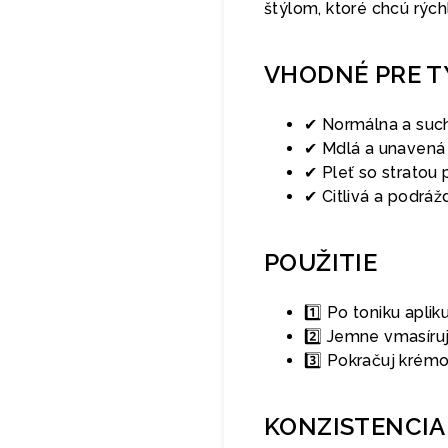
štýlom, ktoré chcú rýchly
VHODNÉ PRE T
✔ Normálna a such
✔ Mdlá a unavená 
✔ Pleť so stratou 
✔ Citlivá a podráž
POUŽITIE
1️⃣ Po toniku apli
2️⃣ Jemne vmasíruj
3️⃣ Pokračuj kré
KONZISTENCIA