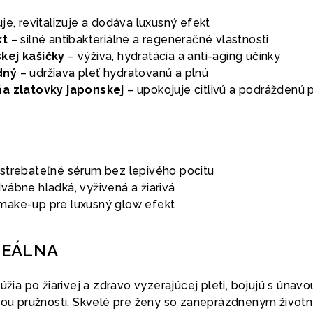
je, revitalizuje a dodáva luxusný efekt
kt
– silné antibakteriálne a regeneračné vlastnosti
kej kašičky
– výživa, hydratácia a anti-aging účinky
dný
– udržiava pleť hydratovanú a plnú
ňa zlatovky japonskej
– upokojuje citlivú a podráždenú 
vstrebateľné sérum bez lepivého pocitu
vábne hladká, vyživená a žiarivá
make-up pre luxusný glow efekt
DEÁLNA
úžia po žiarivej a zdravo vyzerajúcej pleti, bojujú s únavo
atou pružnosti. Skvelé pre ženy so zaneprázdneným život