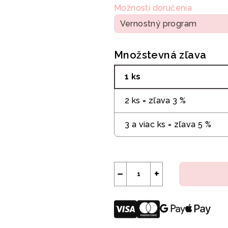
Možnosti doručenia
Vernostný program
Množstevná zľava
1 ks
2 ks = zľava 3 %
3 a viac ks = zľava 5 %
−
+