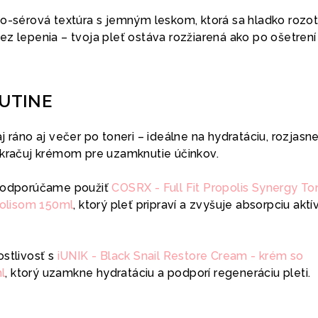
vo-sérová textúra s jemným leskom, ktorá sa hladko rozot
z lepenia – tvoja pleť ostáva rozžiarená ako po ošetrení
RUTINE
j ráno aj večer po toneri – ideálne na hydratáciu, rozjasn
okračuj krémom pre uzamknutie účinkov.
a odporúčame použiť
COSRX - Full Fit Propolis Synergy To
polisom 150ml
, ktorý pleť pripraví a zvyšuje absorpciu akt
ostlivosť s
iUNIK - Black Snail Restore Cream - krém so
l
, ktorý uzamkne hydratáciu a podporí regeneráciu pleti.