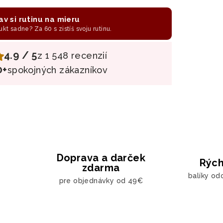
av si rutinu na mieru
ukt sadne? Za 60 s zistíš svoju rutinu.
4.9 / 5
z 1 548 recenzií
0+
spokojných zákazníkov
Doprava a darček
Rých
zdarma
balíky od
pre objednávky od 49€