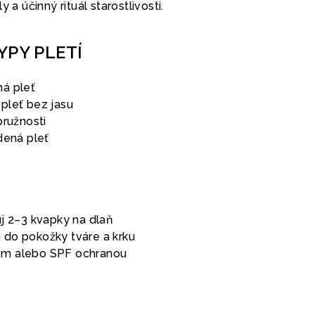
 a účinný rituál starostlivosti.
YPY PLETÍ
á pleť
pleť bez jasu
pružnosti
dená pleť
kuj 2–3 kvapky na dlaň
 do pokožky tváre a krku
mom alebo SPF ochranou