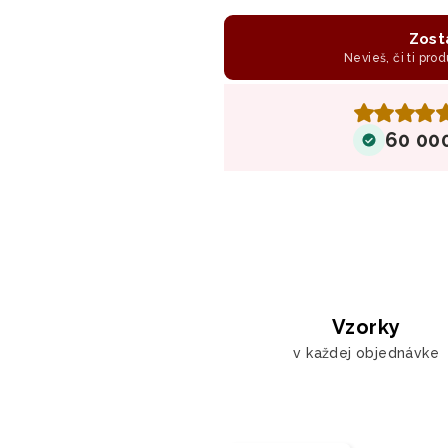
Zost
Nevieš, či ti prod
60 00
Vzorky
v každej objednávke