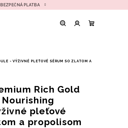
• BEZPEČNÁ PLATBA
Hľadať
Prihlásenie
Nákupný
košík
ULE - VÝŽIVNÉ PLEŤOVÉ SÉRUM SO ZLATOM A
emium Rich Gold
 Nourishing
živné pleťové
tom a propolisom