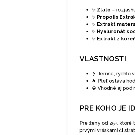
✨
Zlato
– rozjasňu
✨
Propolis Extra
✨
Extrakt maters
✨
Hyaluronát so
✨
Extrakt z kore
VLASTNOSTI
💧 Jemné, rýchlo 
🌟 Pleť ostáva hod
💎 Vhodné aj pod 
PRE KOHO JE I
Pre ženy od 25+, ktoré t
prvými vráskami či str