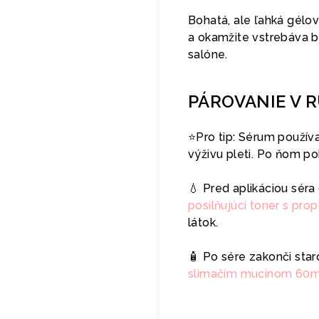
Bohatá, ale ľahká gélo
a okamžite vstrebáva be
salóne.
PÁROVANIE V 
⭐️Pro tip: Sérum používa
výživu pleti. Po ňom p
💧 Pred aplikáciou sér
posilňujúci toner s pro
látok.
🧴 Po sére zakonči star
slimačím mucínom 60m