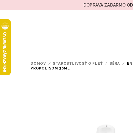
Prejsť
DOPRAVA ZADARMO OD 
na
obsah
DOMOV
/
STAROSTLIVOSŤ O PLEŤ
/
SÉRA
/
EN
PROPOLISOM 30ML