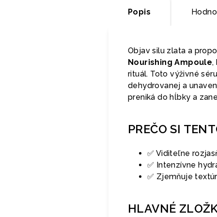
Popis
Hodno
Objav silu zlata a propo
Nourishing Ampoule
,
rituál. Toto výživné sé
dehydrovanej a unavene
preniká do hĺbky a zane
PREČO SI TEN
✅ Viditeľne rozjas
✅ Intenzívne hydra
✅ Zjemňuje textúr
HLAVNÉ ZLOŽ