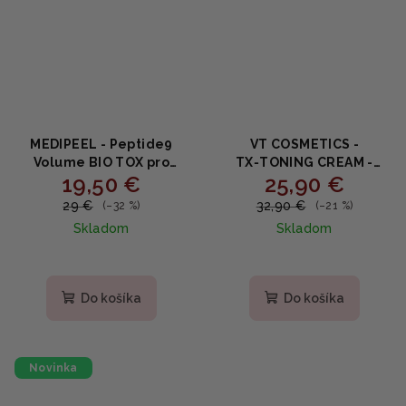
MEDIPEEL - Peptide9
VT COSMETICS -
Volume BIO TOX pro
TX‑TONING CREAM -
19,50 €
25,90 €
Grinding Ampoule Balm -
Rozjasňujúci krém s
Vyplňujúci peptidový
tranexamovou kyselinou
29 €
32,90 €
(–32 %)
(–21 %)
balzam s peptidmi a
50ml
Skladom
Skladom
hyalurónom 14g
Priemerné
Priemerné
hodnotenie
hodnotenie
produktu
produktu
Do košíka
Do košíka
je
je
5,0
5,0
z
z
5
5
Novinka
hviezdičiek.
hviezdičiek.