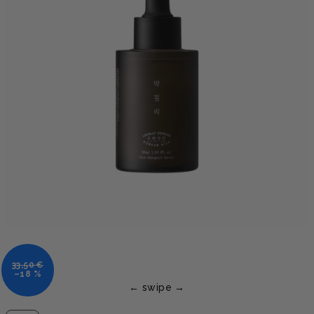
33,50 €
–18 %