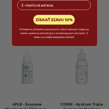
Email
Podobné produkty
ZÍSKAŤ ZĽAVU 10%
Prihlásením súhlasíte so spracovaním vašich osobných údajov za
účelom zasielania obchodných a marketingových informácií. Z
odberu sa môžete kedykoľvek odhlásiť
APLB - Exosome
COSRX - Hydrium Triple