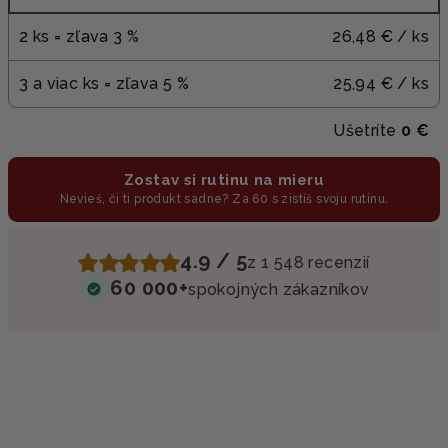
2 ks = zľava 3 %
26,48 €
/ ks
3 a viac ks = zľava 5 %
25,94 €
/ ks
Ušetríte
0 €
Zostav si rutinu na mieru
Nevieš, či ti produkt sadne? Za 60 s zistíš svoju rutinu.
4.9 / 5
z 1 548 recenzií
60 000+
spokojných zákazníkov