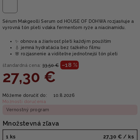
Sérum Makgeolli Serum od HOUSE OF DOHWA rozjasňuje a
vyrovná tón pleti vďaka fermentom ryže a niacínamidu.
✨ obnova a žiarivosť pleti každým použitím
💧 jemná hydratácia bez ťažkého filmu
🌸 rozjasnenie a viditeľne jednotnejší tón pleti
–18 %
štandardná cena:
33,50 €
27,30 €
Jednotková
Môžeme doručiť do:
10.8.2026
cena:
Možnosti doručenia
Vernostný program
Množstevná zľava
1 ks
27,30 €
/ ks