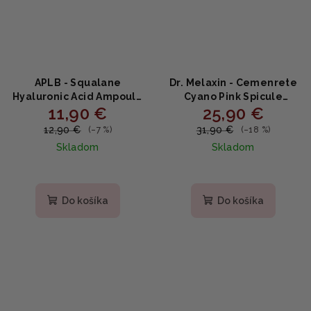
APLB - Squalane
Dr. Melaxin - Cemenrete
Hyaluronic Acid Ampoule
Cyano Pink Spicule
11,90 €
25,90 €
Serum - Hydratačné
Serum - High-tech sérum
ampulkové sérum so
s mikroskopickými
12,90 €
31,90 €
(–7 %)
(–18 %)
squalánom a kyselinou
spikulami 30ml
Skladom
Skladom
hyalurónovou 40 ml
Do košíka
Do košíka