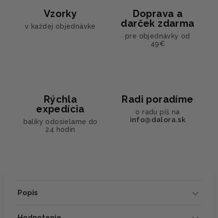
Vzorky
Doprava a
darček zdarma
v každej objednávke
pre objednávky od
49€
Rýchla
Radi poradíme
expedícia
o radu píš na
info@dalora.sk
balíky odosielame do
24 hodín
Popis
Hodnotenie