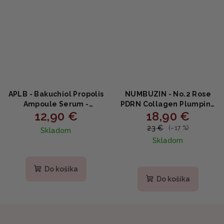
APLB - Bakuchiol Propolis
NUMBUZIN - No.2 Rose
Ampoule Serum ‑
PDRN Collagen Plumping
12,90 €
18,90 €
Upokojujúce sérum s
Serum - Vypĺňajúce
bakuchiolom a
sérum s PDRN a
23 €
(–17 %)
Skladom
propolisom 30ml
kolagénom 30ml
Skladom
Do košíka
Do košíka