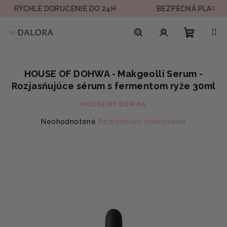
Prejsť
HLE DORUČENIE DO 24H
BEZPEČNÁ PLATBA
na
obsah
Nákupn
Hľadať
Prihlásenie
HOUSE OF DOHWA - Makgeolli Serum -
košík
Rozjasňujúce sérum s fermentom ryže 30ml
HOUSE OF DOWHA
Priemerné
Neohodnotené
Podrobnosti hodnotenia
hodnotenie
produktu
je
0,0
z
5
hviezdičiek.