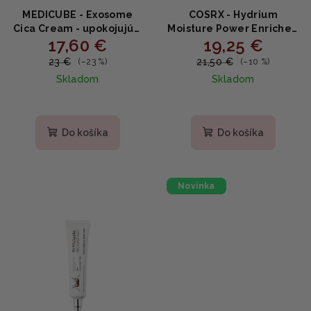
MEDICUBE - Exosome
COSRX - Hydrium
Cica Cream - upokojujúci
Moisture Power Enriched
17,60 €
19,25 €
krém s exozómami a
Cream - Intenzívne
centellou 50ml
hydratačný krém s
23 €
21,50 €
(–23 %)
(–10 %)
ceramidmi a propolisom
Skladom
Skladom
50ml
Do košíka
Do košíka
Novinka