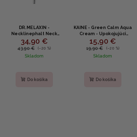
DR.MELAXIN -
KAINE - Green Calm Aqua
Necklinephalt Neck
Cream - Upokojujúci
34,90 €
15,90 €
Cream - Spevňujúci krém
aqua krém s ectoinom,
na krk s bakuchiolom,
pantenolom a
43,90 €
19,90 €
(–20 %)
(–20 %)
ceramidmi a bio-
squalanom 70ml
Skladom
Skladom
spikulami 20ml
Do košíka
Do košíka