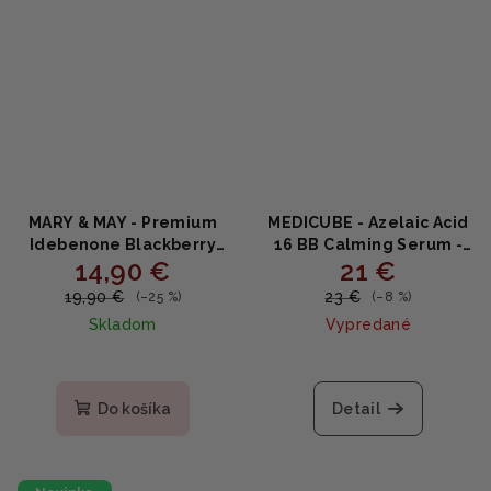
MARY & MAY - Premium
MEDICUBE - Azelaic Acid
Idebenone Blackberry
16 BB Calming Serum -
14,90 €
21 €
Complex Essence Mask
Upokojujúce sérum proti
20 ks - Omladzujúce
nedokonalostiam 30ml
19,90 €
23 €
(–25 %)
(–8 %)
plátené masky s
Skladom
Vypredané
černicami a idebenónom
250ml
Priemerné
hodnotenie
produktu
Do košíka
Detail
je
5,0
z
5