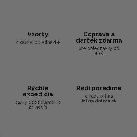
Vzorky
Doprava a
darček zdarma
v každej objednávke
pre objednávky od
49€
Rýchla
Radi poradíme
expedícia
o radu píš na
info@dalora.sk
balíky odosielame do
24 hodín