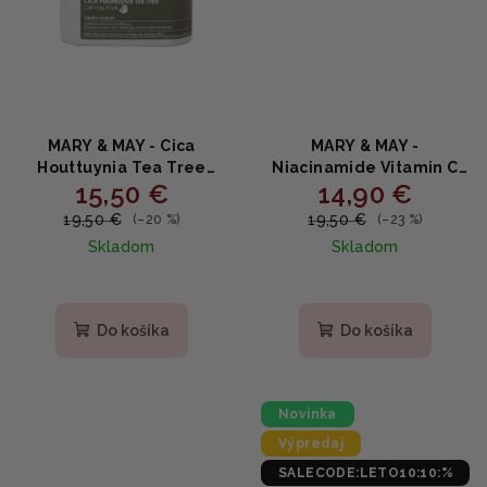
MARY & MAY - Cica
MARY & MAY -
Houttuynia Tea Tree
Niacinamide Vitamin C
15,50 €
14,90 €
Calming Mask 400ml -
Brightening Mask 30 ks -
Upokojujúce plátkové
Rozjasňujúce plátkové
19,50 €
19,50 €
(–20 %)
(–23 %)
masky s čajovníkom a
masky s niacínamidom a
Skladom
Skladom
hutíniou (30ks)
vitamínom C 400g
Priemerné
hodnotenie
produktu
Do košíka
Do košíka
je
5,0
z
5
Novinka
hviezdičiek.
Výpredaj
SALECODE:LETO10:10:%