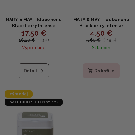
MARY & MAY - Idebenone
MARY & MAY - Idebenone
Blackberry Intense
Blackberry Intense
17,50 €
4,50 €
Cream - Intenzívny
Cream MINI - Intenzívny
hydratačný krém s
hydratačný krém s
18,20 €
5,60 €
(–3 %)
(–19 %)
černicami a idebenónom
černicami a idebenónom
Vypredané
Skladom
70g
12g
Detail
Do košíka
Výpredaj
SALECODE:LETO10:10:%