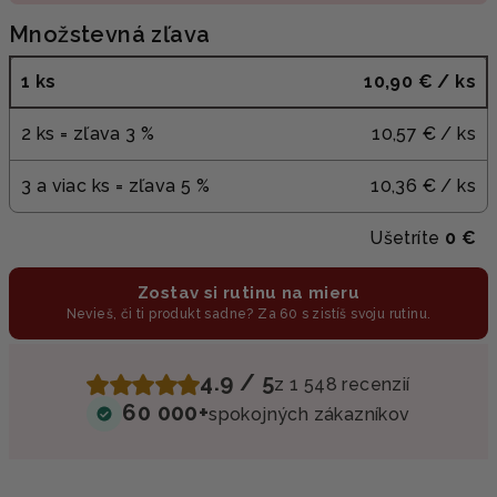
Množstevná zľava
1 ks
10,90 €
/ ks
2 ks = zľava 3 %
10,57 €
/ ks
3 a viac ks = zľava 5 %
10,36 €
/ ks
Ušetríte
0 €
Zostav si rutinu na mieru
Nevieš, či ti produkt sadne? Za 60 s zistíš svoju rutinu.
4.9 / 5
z 1 548 recenzií
60 000+
spokojných zákazníkov