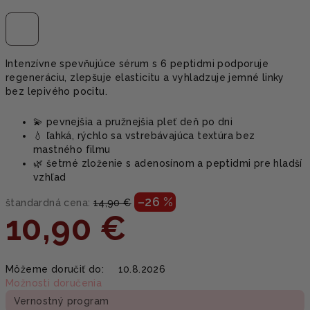
Intenzívne spevňujúce sérum s 6 peptidmi podporuje
regeneráciu, zlepšuje elasticitu a vyhladzuje jemné linky
bez lepivého pocitu.
💫 pevnejšia a pružnejšia pleť deň po dni
💧 ľahká, rýchlo sa vstrebávajúca textúra bez
mastného filmu
🌿 šetrné zloženie s adenosínom a peptidmi pre hladší
vzhľad
–26 %
štandardná cena:
14,90 €
10,90 €
Jednotková
Môžeme doručiť do:
10.8.2026
cena:
Možnosti doručenia
Vernostný program