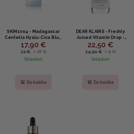
SKIN1004 - Madagascar
DEAR KLAIRS - Freshly
Centella Hyalu-Cica Blue
Juiced Vitamin Drop -
17,90 €
22,50 €
Serum - multifunčné
multifunkčné vitamínové
hydratačné sérum 50ml
sérum 35ml
22 €
24,90 €
(–18 %)
(–9 %)
Skladom
Skladom
Priemerné
hodnotenie
produktu
Do košíka
Do košíka
je
2,0
z
5
hviezdičiek.