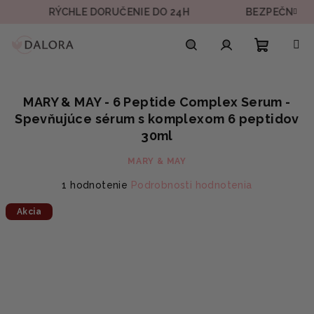
Prejsť
RÝCHLE DORUČENIE DO 24H
BEZPEČNÁ PLATBA
na
obsah
Nákupn
Hľadať
Prihlásenie
MARY & MAY - 6 Peptide Complex Serum -
košík
Spevňujúce sérum s komplexom 6 peptidov
30ml
MARY & MAY
Priemerné
1 hodnotenie
Podrobnosti hodnotenia
hodnotenie
Akcia
produktu
je
5,0
z
5
hviezdičiek.