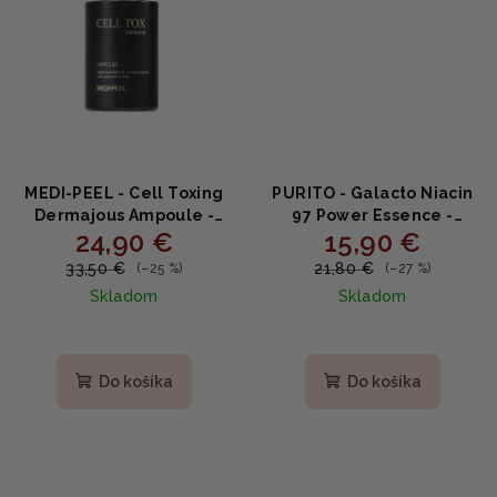
MEDI-PEEL - Cell Toxing
PURITO - Galacto Niacin
Dermajous Ampoule -
97 Power Essence -
24,90 €
15,90 €
omladzujúca ampulka
esencia s Galactomyces
100ml
a Niacinamidom 5% 60ml
33,50 €
21,80 €
(–25 %)
(–27 %)
Skladom
Skladom
Do košíka
Do košíka