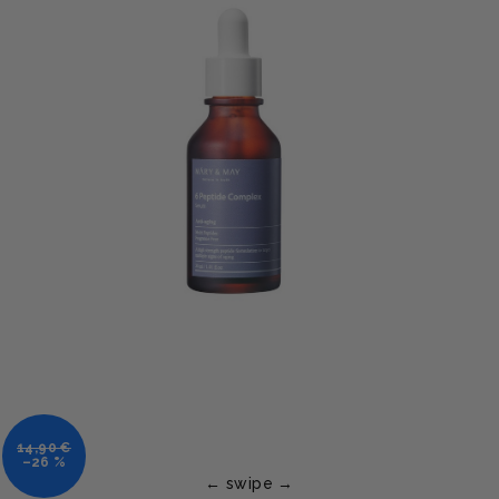
14,90 €
–26 %