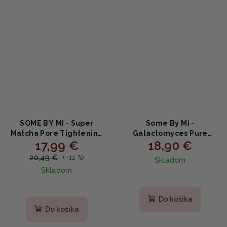
SOME BY MI - Super
Some By Mi -
Matcha Pore Tightening
Galactomyces Pure
17,99 €
18,90 €
Serum - Sťahujúce sérum
Vitamin C Glow Serum -
s Matcha pre zjemnenie
Rozjasňujúce sérum s
20,49 €
(–12 %)
Skladom
pórov 50ml
vitamínom C 30ml
Skladom
Do košíka
Do košíka