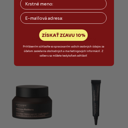
hodnotenie
produktu
Do košíka
Do košíka
je
Email
5,0
z
5
ZÍSKAŤ ZĽAVU 10%
hviezdičiek.
Podobné produkty
Prihlásením súhlasíte so spracovaním vašich osobných údajov za
účelom zasielania obchodných a marketingových informácií. Z
odberu sa môžete kedykoľvek odhlásiť