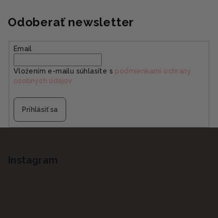
Odoberať newsletter
Email
Vložením e-mailu súhlasíte s
podmienkami ochrany
osobných údajov
Prihlásiť sa
Z
á
p
Instagram
ä
t
i
e