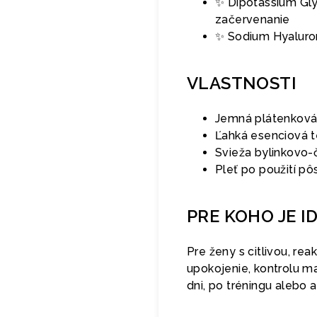
✨ Dipotassium Glyc
začervenanie
✨ Sodium Hyaluron
VLASTNOSTI
Jemná plátenková 
Ľahká esenciová te
Svieža bylinkovo-
Pleť po použití pô
PRE KOHO JE I
Pre ženy s citlivou, re
upokojenie, kontrolu m
dni, po tréningu alebo ak