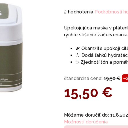
Priemerné
2 hodnotenia
Podrobnosti h
hodnotenie
produktu
Upokojujúca maska v plátenk
je
rýchle stíšenie začervenania
5,0
z
🌿 Okamžite upokojí cit
5
💧 Dodá ľahkú hydratác
hviezdičiek.
✨ Zjednotí tón a pomáh
–
štandardná cena:
19,50 €
15,50 €
Jednotková
cena:
Môžeme doručiť do:
11.8.20
Možnosti doručenia