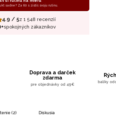
av si rutinu na mieru
ukt sadne? Za 60 s zistíš svoju rutinu.
4.9 / 5
z 1 548 recenzií
0+
spokojných zákazníkov
Doprava a darček
Rých
zdarma
balíky od
pre objednávky od 49€
enie (2)
Diskusia