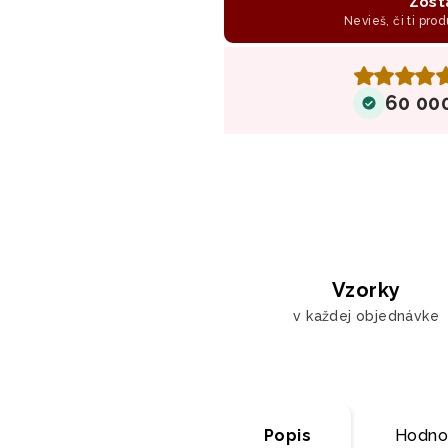
Zost
Nevieš, či ti prod
60 00
Vzorky
v každej objednávke
Popis
Hodnot