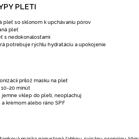
YPY PLETI
 pleť so sklonom k upchávaniu pórov
aná pleť
eť s nedokonalosťami
rá potrebuje rýchlu hydratáciu a upokojenie
tonizácii prilož masku na pleť
ť 10-20 minút
 jemne vklep do pleti, neoplachuj
m a krémom alebo ráno SPF
átenková maska napustená ľahkou, sviežou esenciou, ktor