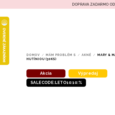
Prejsť
DOPRAVA ZADARMO OD 
na
obsah
DOMOV
/
MÁM PROBLÉM S
/
AKNÉ
/
MARY & M
HUTÍNIOU (30KS)
Akcia
Výpredaj
SALECODE:LETO10:10:%