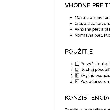
VHODNÉ PRE T
Mastná a zmiešaná
Citlivá a začerven
Aknózna pleť a pl
Normálna pleť, kto
POUŽITIE
1️⃣ Po vyčistení a 
2️⃣ Nechaj pôsobi
3️⃣ Zvyšnú esenciu
4️⃣ Pokračuj séro
KONZISTENCIA
Tenulinká, pohodlná pl