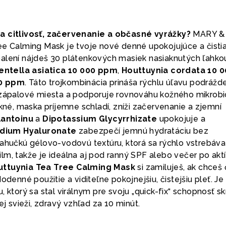
a citlivosť, začervenanie a občasné vyrážky?
MARY &
ee Calming Mask je tvoje nové denné upokojujúce a čisti
alení nájdeš 30 plátenkových masiek nasiaknutých ľahko
entella asiatica 10 000 ppm
,
Houttuynia cordata 10 0
00 ppm
. Táto trojkombinácia prináša rýchlu úľavu podrážd
 zápalové miesta a podporuje rovnováhu kožného mikrob
akné, maska príjemne schladí, zníži začervenanie a zjemní
lantoinu
a
Dipotassium Glycyrrhizate
upokojuje a
dium Hyaluronate
zabezpečí jemnú hydratáciu bez
ľahučkú gélovo-vodovú textúru, ktorá sa rýchlo vstrebáva
lm, takže je ideálna aj pod ranný SPF alebo večer po akt
uttuynia Tea Tree Calming Mask
si zamiluješ, ak chceš 
odenné použitie a viditeľne pokojnejšiu, čistejšiu pleť. Je
 ktorý sa stal virálnym pre svoju „quick-fix“ schopnosť sk
ej svieži, zdravý vzhľad za 10 minút.