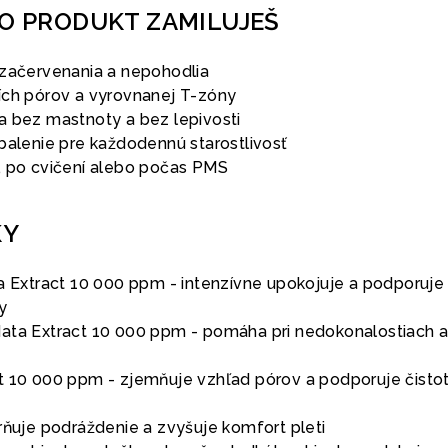
TO PRODUKT ZAMILUJEŠ
 začervenania a nepohodlia
ích pórov a vyrovnanej T-zóny
a bez mastnoty a bez lepivosti
balenie pre každodennú starostlivosť
, po cvičení alebo počas PMS
KY
ca Extract 10 000 ppm - intenzívne upokojuje a podporuje
y
ata Extract 10 000 ppm - pomáha pri nedokonalostiach 
t 10 000 ppm - zjemňuje vzhľad pórov a podporuje čisto
rňuje podráždenie a zvyšuje komfort pleti