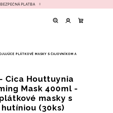
• BEZPEČNÁ PLATBA
Hľadať
Prihlásenie
Nákupný
košík
KOJUJÚCE PLÁTKOVÉ MASKY S ČAJOVNÍKOM A
 Cica Houttuynia
ming Mask 400ml -
plátkové masky s
hutíniou (30ks)