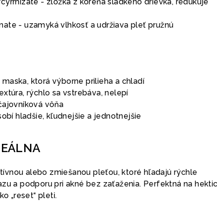
yrrhizate - zložka z koreňa sladkého drievka, redukuje
ate - uzamyká vlhkosť a udržiava pleť pružnú
maska, ktorá výborne prilieha a chladí
xtúra, rýchlo sa vstrebáva, nelepí
čajovníková vôňa
sobí hladšie, kľudnejšie a jednotnejšie
DEÁLNA
aktívnou alebo zmiešanou pleťou, ktoré hľadajú rýchle
azu a podporu pri akné bez zaťaženia. Perfektná na hekti
o „reset“ pleti.