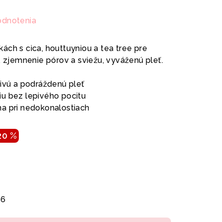
odnotenia
ách s cica, houttuyniou a tea tree pre
, zjemnenie pórov a sviežu, vyváženú pleť.
livú a podráždenú pleť
iu bez lepivého pocitu
a pri nedokonalostiach
20 %
26