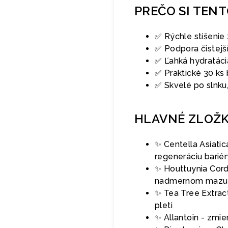
PREČO SI TEN
✅ Rýchle stíšenie
✅ Podpora čistejš
✅ Ľahká hydratáci
✅ Praktické 30 ks 
✅ Skvelé po slnku
HLAVNÉ ZLOŽ
✨ Centella Asiati
regeneráciu bariér
✨ Houttuynia Cord
nadmernom mazu
✨ Tea Tree Extrac
pleti
✨ Allantoin - zmie