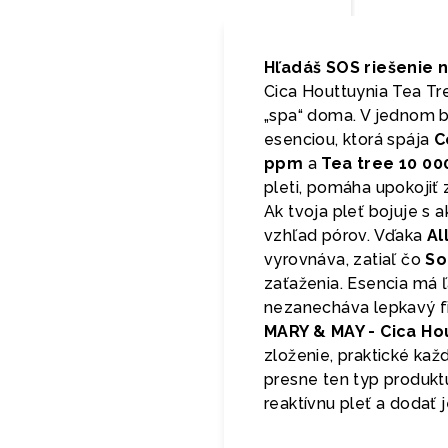
Hľadáš SOS riešenie n
Cica Houttuynia Tea Tr
„spa“ doma. V jednom b
esenciou, ktorá spája
C
ppm
a
Tea tree 10 0
pleti, pomáha upokojiť
Ak tvoja pleť bojuje s 
vzhľad pórov. Vďaka
Al
vyrovnáva, zatiaľ čo
So
zaťaženia. Esencia má 
nezanecháva lepkavý fi
MARY & MAY - Cica Ho
zloženie, praktické každ
presne ten typ produktu,
reaktívnu pleť a dodať j