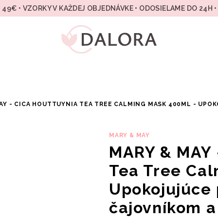
49€ • VZORKY V KAŽDEJ OBJEDNÁVKE • ODOSIELAME DO 24H 
AY - CICA HOUTTUYNIA TEA TREE CALMING MASK 400ML - UPO
MARY & MAY
MARY & MAY -
Tea Tree Cal
Upokojujúce 
čajovníkom a 