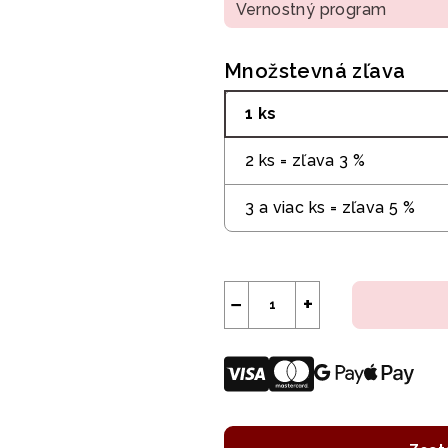
Vernostný program
Množstevná zľava
1 ks
2 ks = zľava 3 %
3 a viac ks = zľava 5 %
−
+