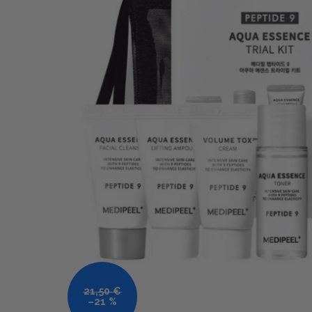
21,50 €
–21 %