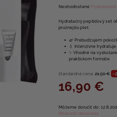
Priemerné
Neohodnotené
Podrobnosti
hodnotenie
produktu
Hydratačný peptidový set ob
je
pružnejšiu pleť.
0,0
z
🌿 Prebudzujem pokožku 
5
💧 Intenzívne hydratuj
hviezdičiek.
✨ Vhodné na vyskúšanie
praktickom formáte
–
štandardná cena:
21,50 €
16,90 €
Jednotková
cena:
Môžeme doručiť do:
12.8.20
Možnosti doručenia