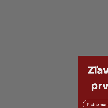
Zľa
prv