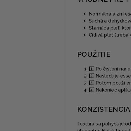
Normálna a zmieš
Suchá a dehydrov
Starnúca pleť, kto
Citlivá pleť (treba
POUŽITIE
1️⃣ Po čistení nan
2️⃣ Nasleduje ess
3️⃣ Potom použi em
4️⃣ Nakoniec aplik
KONZISTENCIA
Textúra sa pohybuje od
elegantne klzká, hydra