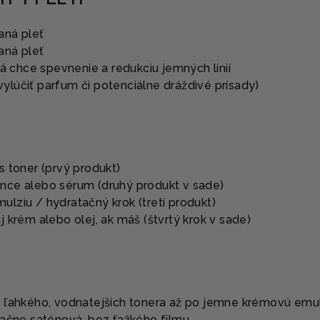
aná pleť
aná pleť
rá chce spevnenie a redukciu jemných línií
 vylúčiť parfum či potenciálne dráždivé prísady)
es toner (prvý produkt)
ence alebo sérum (druhý produkt v sade)
ulziu / hydratačný krok (tretí produkt)
uj krém alebo olej, ak máš (štvrtý krok v sade)
 ľahkého, vodnatejších tonera až po jemne krémovú emul
tačne saténová, bez ťažkého filmu.