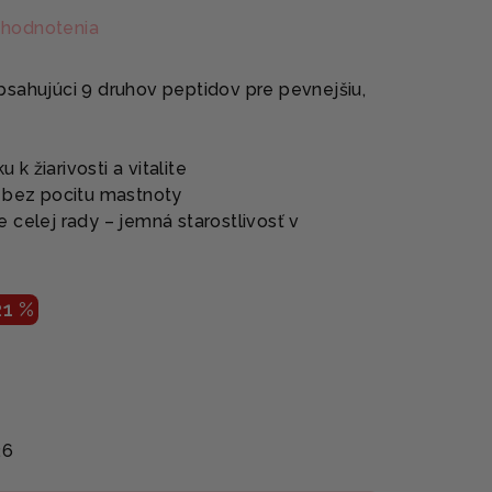
 hodnotenia
sahujúci 9 druhov peptidov pre pevnejšiu,
k žiarivosti a vitalite
e bez pocitu mastnoty
 celej rady – jemná starostlivosť v
21 %
26