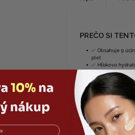
PREČO SI TEN
✅ Obsahuje 9 účin
pleť
✅ Hĺbkovo hydratu
✅ Pomáha zjemniť 
✅ Jemná textúra b
va
10%
na
HLAVNÉ ZLOŽ
ý nákup
✨ Peptidy (napr. 
Tripeptide-1…) – 
✨ Kyseliny hyalu