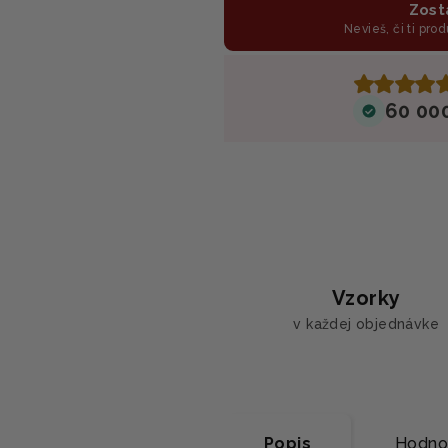
Zost
Nevieš, či ti prod
60 00
Vzorky
v každej objednávke
Popis
Hodno