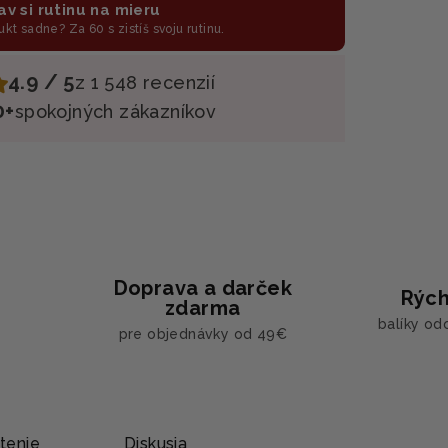
av si rutinu na mieru
ukt sadne? Za 60 s zistíš svoju rutinu.
4.9 / 5
z 1 548 recenzií
0+
spokojných zákazníkov
Doprava a darček
Rých
zdarma
balíky od
pre objednávky od 49€
tenie
Diskusia