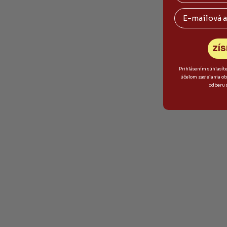
Email
ZÍS
Prihlásením súhlasít
účelom zasielania o
odberu 