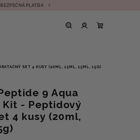
• BEZPEČNÁ PLATBA
Hľadať
Prihlásenie
Nákupný
košík
RATAČNÝ SET 4 KUSY (20ML, 15ML, 15ML, 15G)
Peptide 9 Aqua
 Kit - Peptidový
et 4 kusy (20ml,
5g)