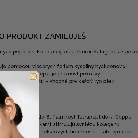
TO PRODUKT ZAMILUJEŠ
ných peptidov, ktoré podporujú tvorbu kolagénu a spevň
je pomocou viacerých foriem kyseliny hyalurónovej
jemné linky a zlepšuje pružnosť pokožky
ez ťažkého pocitu – vhodné pre každý typ pleti
KY
Acetyl Hexapeptide-8, Palmitoyl Tetrapeptide-7, Copper
komunikujú so bunkami, stimulujú syntézu kolagénu
rónové rôznych molekulových hmotností – zabezpečujú