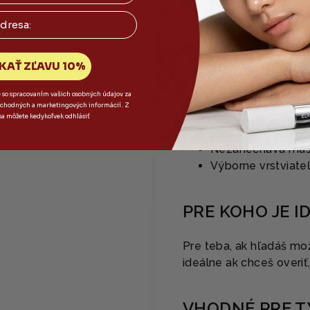
hydratáciu v rôzn
✨ Adenozín – anti
✨ Antioxidanty, e
radikálmi
KAŤ ZĽAVU 10%
VLASTNOSTI
e so spracovaním vašich osobných údajov za
bchodných a marketingových informácií. Z
sa môžete kedykoľvek odhlásiť
Ľahká, tekutá až g
Nezanecháva mastn
Výborne vrstviateľ
PRE KOHO JE I
Pre teba, ak hľadáš mož
ideálne ak chceš overiť
VHODNÉ PRE T