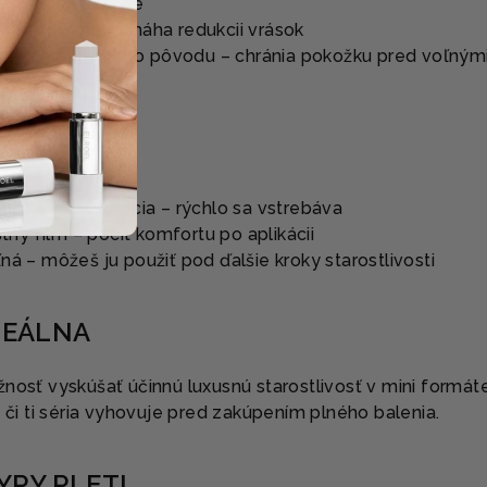
ych vrstvách kože
-age účinok, pomáha redukcii vrások
xtrakty rastlinného pôvodu – chránia pokožku pred voľným
élová konzistencia – rýchlo sa vstrebáva
ý film – pocit komfortu po aplikácii
ná – môžeš ju použiť pod ďalšie kroky starostlivosti
DEÁLNA
nosť vyskúšať účinnú luxusnú starostlivosť v mini formát
, či ti séria vyhovuje pred zakúpením plného balenia.
YPY PLETI