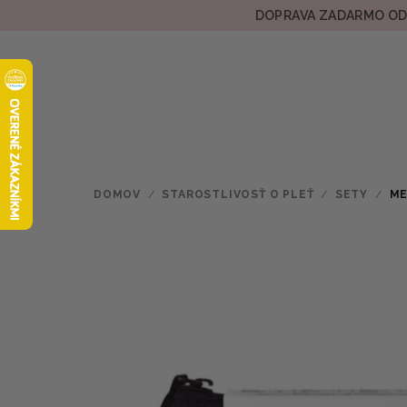
Prejsť
DOPRAVA ZADARMO OD 
na
obsah
DOMOV
/
STAROSTLIVOSŤ O PLEŤ
/
SETY
/
ME