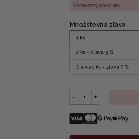
Vernostný program
Množstevná zľava
1 ks
2 ks = zľava 3 %
3 a viac ks = zľava 5 %
−
+