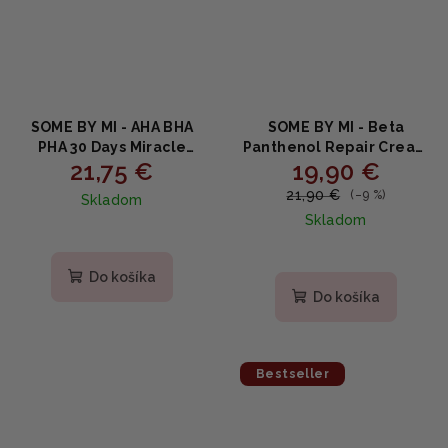
SOME BY MI - AHA BHA
SOME BY MI - Beta
PHA 30 Days Miracle
Panthenol Repair Cream
21,75 €
19,90 €
Starter Edition -
- Regeneračný
Zázračný štartovný set
panthenolový krém 50ml
21,90 €
(–9 %)
Skladom
na pleť 4ks
Skladom
Do košíka
Do košíka
Bestseller