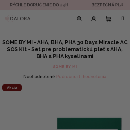
Prejsť
ÝCHLE DORUČENIE DO 24H
BEZPEČNÁ PLATBA
na
obsah
Nákupn
Hľadať
Prihlásenie
SOME BY MI - AHA, BHA, PHA 30 Days Miracle AC
košík
SOS Kit - Set pre problematickú pleť s AHA,
BHA a PHA kyselinami
SOME BY MI
Priemerné
Neohodnotené
Podrobnosti hodnotenia
hodnotenie
Akcia
produktu
je
0,0
z
5
hviezdičiek.