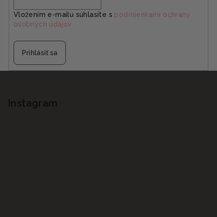
Vložením e-mailu súhlasíte s
podmienkami ochrany
osobných údajov
Prihlásiť sa
Z
á
p
Instagram
ä
t
i
e