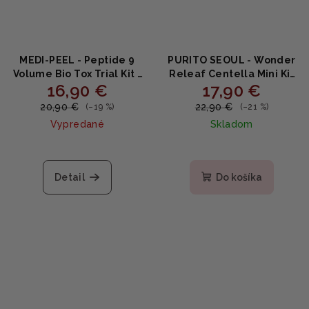
MEDI-PEEL - Peptide 9
PURITO SEOUL - Wonder
Volume Bio Tox Trial Kit -
Releaf Centella Mini Kit
16,90 €
17,90 €
Liftingový set s 9
Unscented -
peptidmi pre spevnenie
Neparfumovaný set na
20,90 €
22,90 €
(–19 %)
(–21 %)
a objem
pleť s Centellou (Sérum
Vypredané
Skladom
(20ml+10ml+4ml+10g)
15ml+Toner 30ml+Krém
15ml)
Priemerné
hodnotenie
produktu
Detail
Do košíka
je
5,0
z
5
hviezdičiek.