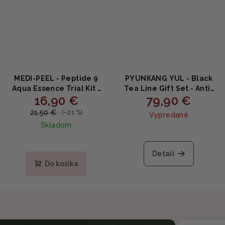
MEDI-PEEL - Peptide 9
PYUNKANG YUL - Black
Aqua Essence Trial Kit -
Tea Line Gift Set - Anti-
16,90 €
79,90 €
Peptidový hydratačný
age darčekový set s
set 4 kusy (20ml, 15ml,
fermentovaným čiernym
21,50 €
(–21 %)
Vypredané
15ml, 15g)
čajom 3 ks
Skladom
Detail
Do košíka