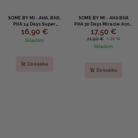
SOME BY MI - AHA, BHA,
SOME BY MI - AHA BHA
PHA 14 Days Super
PHA 30 Days Miracle Acne
16,90 €
17,50 €
Miracle Spot All Kill
Clear Body Cleanser -
Cream - 14-dňový krém
Telový sprchový gél proti
21,90 €
(–20 %)
Skladom
na lokálne
akné 400g
Skladom
nedokonalosti 30ml
Priemerné
hodnotenie
Do košíka
produktu
Do košíka
je
5,0
z
5
hviezdičiek.