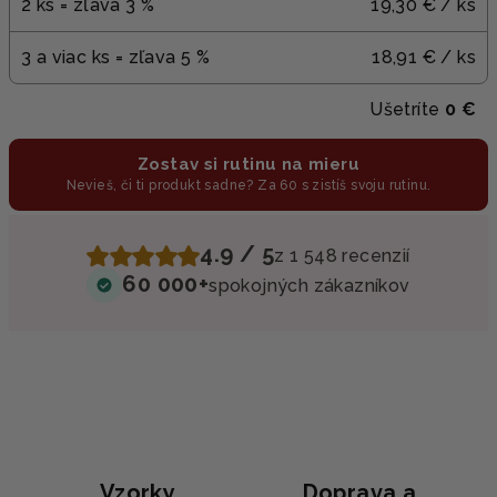
2 ks = zľava 3 %
19,30 €
/ ks
3 a viac ks = zľava 5 %
18,91 €
/ ks
Ušetríte
0 €
Zostav si rutinu na mieru
Nevieš, či ti produkt sadne? Za 60 s zistíš svoju rutinu.
4.9 / 5
z 1 548 recenzií
60 000+
spokojných zákazníkov
Vzorky
Doprava a