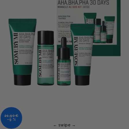
21,90 €
–9 %