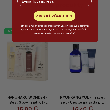
hviezdičiek.
Podobné produkty
ZÍSKAŤ ZĽAVU 10%
Prihlásením súhlasíte so spracovaním vašich osobných údajov za
účelom zasielania obchodných a marketingových informácií. Z
Novinka
odberu sa môžete kedykoľvek odhlásiť
HARUHARU WONDER -
PYUNKANG YUL - Travel
Best Glow Trial Kit -
Set - Cestovná sada pre
15,90 €
15,40 €
rozjasňujúci cestovný set
hydratáciu a upokojenie