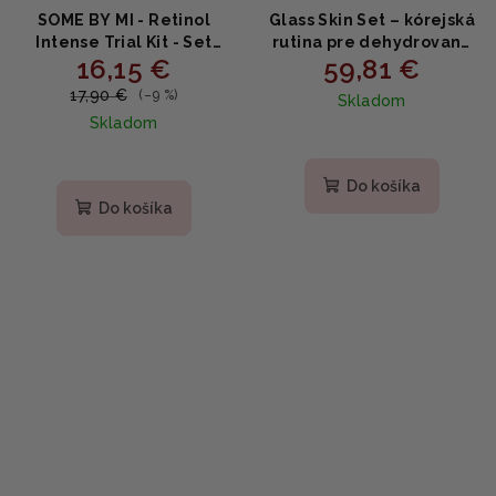
SOME BY MI - Retinol
Glass Skin Set – kórejská
Intense Trial Kit - Set
rutina pre dehydrovanú
16,15 €
59,81 €
séra a očného krému s
a citlivú pleť
retinolom 10ml+10ml
17,90 €
(–9 %)
Skladom
Skladom
Priemerné
hodnotenie
produktu
Do košíka
je
Do košíka
5,0
z
5
hviezdičiek.