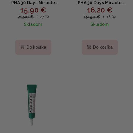
PHA 30 Days Miracle
PHA 30 Days Miracle
15,90 €
16,20 €
Cream - Hydratačný a
Toner - Čistiaci toner pre
upokojujúci krém 60g
problematickú pokožku
21,90 €
19,90 €
(–27 %)
(–18 %)
150ml
Skladom
Skladom
Priemerné
hodnotenie
produktu
Do košíka
Do košíka
je
5,0
z
5
hviezdičiek.