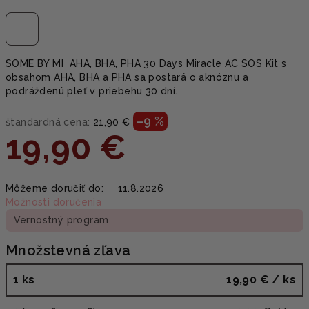
SOME BY MI AHA, BHA, PHA 30 Days Miracle AC SOS Kit s
obsahom AHA, BHA a PHA sa postará o aknóznu a
podráždenú pleť v priebehu 30 dní.
–9 %
štandardná cena:
21,90 €
19,90 €
Jednotková
Môžeme doručiť do:
11.8.2026
cena:
Možnosti doručenia
Vernostný program
Množstevná zľava
1 ks
19,90 €
/ ks