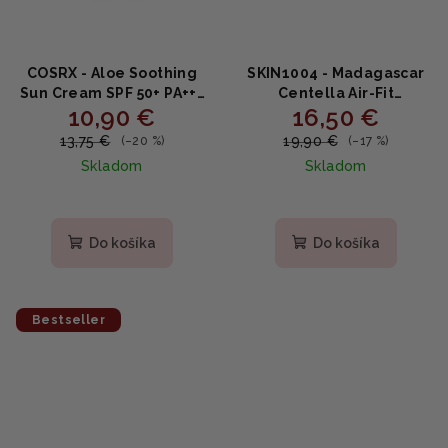
COSRX - Aloe Soothing
SKIN1004 - Madagascar
Sun Cream SPF 50+ PA+++
Centella Air-Fit
10,90 €
16,50 €
- upokojujúci krém na
Suncream PLUS SPF50+
opaľovanie 50ml
PA++++ - Hypoalergénny
13,75 €
19,90 €
(–20 %)
(–17 %)
minerálny opaľovací
Skladom
Skladom
krém 50ml
Priemerné
hodnotenie
produktu
Do košíka
Do košíka
je
4,7
z
5
Bestseller
hviezdičiek.