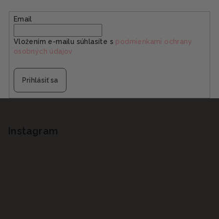
Email
Vložením e-mailu súhlasíte s
podmienkami ochrany
osobných údajov
Prihlásiť sa
Z
á
p
Instagram
ä
t
i
e