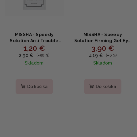
MISSHA - Speedy
MISSHA - Speedy
Solution Anti Trouble
Solution Firming Gel Eye
1,20 €
3,90 €
Patch Set - Náplasti pre
Patch - Náplaste pod oči
problematickú pleť 12ks
1pár
2,90 €
4,19 €
(–58 %)
(–6 %)
náplastí v balení
Skladom
Skladom
Priemerné
hodnotenie
produktu
Do košíka
Do košíka
je
4,5
z
5
hviezdičiek.