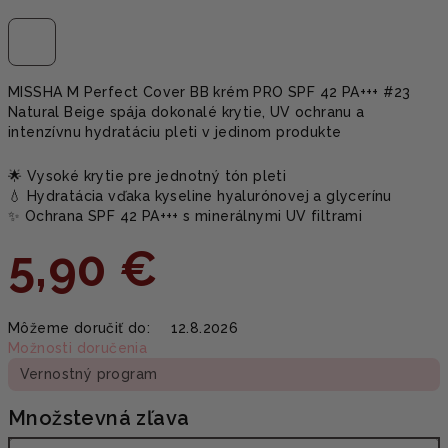
MISSHA M Perfect Cover BB krém PRO SPF 42 PA+++ #23
Natural Beige spája dokonalé krytie, UV ochranu a
intenzívnu hydratáciu pleti v jedinom produkte
🌟 Vysoké krytie pre jednotný tón pleti
💧 Hydratácia vďaka kyselinе hyalurónovej a glycerínu
✨ Ochrana SPF 42 PA+++ s minerálnymi UV filtrami
5,90 €
Jednotková
Môžeme doručiť do:
12.8.2026
cena:
Možnosti doručenia
Vernostný program
Množstevná zľava