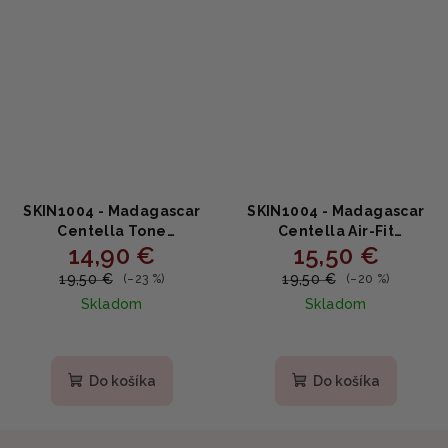
SKIN1004 - Madagascar
SKIN1004 - Madagascar
Centella Tone
Centella Air-Fit
14,90 €
15,50 €
Brightening Tone-Up
Suncream Light SPF30
Sunscreen SPF50+ PA++++
PA++++-Opaľovací krém s
19,50 €
19,50 €
(–23 %)
(–20 %)
- Opaľovací krém na tvár
centellou Madagascar
Skladom
Skladom
50ml
Centella 50ml
Priemerné
hodnotenie
produktu
Do košíka
Do košíka
je
4,0
z