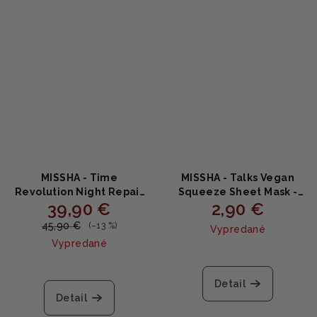
MISSHA - Time
MISSHA - Talks Vegan
Revolution Night Repair
Squeeze Sheet Mask -
39,90 €
2,90 €
Ampoule Cream - Nočný
Hydratačná maska 27g
regeneračný krém 50ml
45,90 €
(–13 %)
Vypredané
Vypredané
Detail
Detail