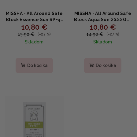
MISSHA - All Around Safe
MISSHA - All Around Safe
Block Essence Sun SPF45
Block Aqua Sun 2022 Gel
10,80 €
10,80 €
PA+++ - Ľahká esencia s
SPF50 PA++++ - Gélový
ochranným faktorom
opaľovací krém 50ml
13,90 €
14,90 €
(–22 %)
(–27 %)
50ml
Skladom
Skladom
Do košíka
Do košíka