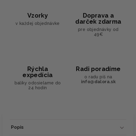
Vzorky
Doprava a
darček zdarma
v každej objednávke
pre objednávky od
49€
Rýchla
Radi poradíme
expedícia
o radu píš na
info@dalora.sk
balíky odosielame do
24 hodín
Popis