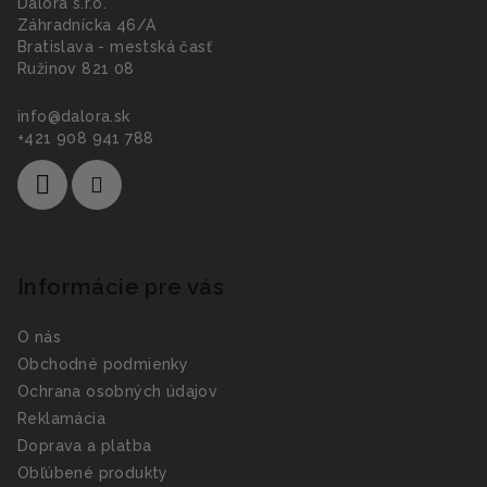
Dalora s.r.o.
Záhradnícka 46/A
Bratislava - mestská časť
Ružinov 821 08
info
@
dalora.sk
+421 908 941 788
Informácie pre vás
O nás
Obchodné podmienky
Ochrana osobných údajov
Reklamácia
Doprava a platba
Obľúbené produkty