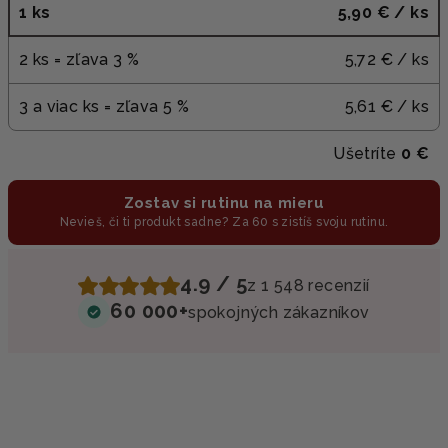
1 ks
5,90 €
/ ks
2 ks = zľava 3 %
5,72 €
/ ks
3 a viac ks = zľava 5 %
5,61 €
/ ks
Ušetríte
0 €
Zostav si rutinu na mieru
Nevieš, či ti produkt sadne? Za 60 s zistíš svoju rutinu.
4.9 / 5
z 1 548 recenzií
60 000+
spokojných zákazníkov