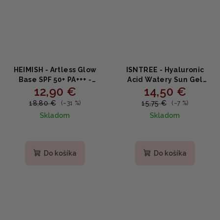
HEIMISH - Artless Glow
ISNTREE - Hyaluronic
Base SPF 50+ PA+++ -
Acid Watery Sun Gel
12,90 €
14,50 €
rozžarujúca báza 40ml
SPF50+ PA++++ - Opaľovací
gél s kyselinou
18,80 €
15,75 €
(–31 %)
(–7 %)
hyalurónovou 50ml
Skladom
Skladom
Priemerné
Priemerné
hodnotenie
hodnotenie
produktu
produktu
Do košíka
Do košíka
je
je
5,0
5,0
z
z
5
5
hviezdičiek.
hviezdičiek.