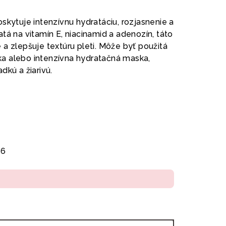
skytuje intenzívnu hydratáciu, rozjasnenie a
tá na vitamín E, niacinamid a adenozín, táto
a zlepšuje textúru pleti. Môže byť použitá
a alebo intenzívna hydratačná maska,
dkú a žiarivú.
26