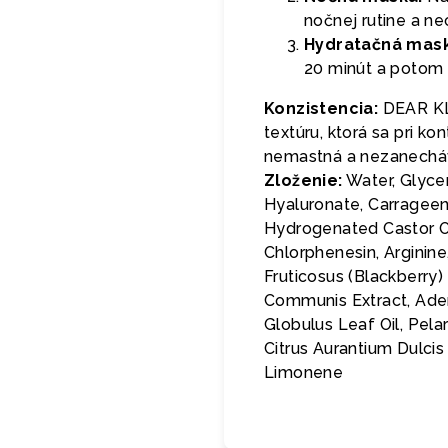
nočnej rutine a ne
Hydratačná mask
20 minút a potom
Konzistencia:
DEAR KLA
textúru, ktorá sa pri k
nemastná a nezanecháv
Zloženie:
Water, Glycer
Hyaluronate, Carrageen
Hydrogenated Castor Oi
Chlorphenesin, Arginine
Fruticosus (Blackberry)
Communis Extract, Aden
Globulus Leaf Oil, Pela
Citrus Aurantium Dulcis
Limonene