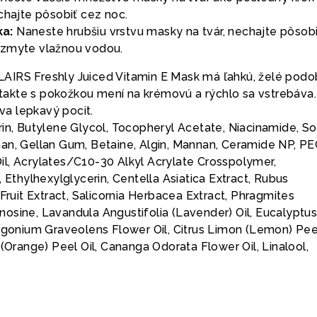
chajte pôsobiť cez noc.
a:
Naneste hrubšiu vrstvu masky na tvár, nechajte pôsobi
 zmyte vlažnou vodou.
IRS Freshly Juiced Vitamin E Mask má ľahkú, želé pod
ontakte s pokožkou mení na krémovú a rýchlo sa vstrebáva.
a lepkavý pocit.
in, Butylene Glycol, Tocopheryl Acetate, Niacinamide, S
an, Gellan Gum, Betaine, Algin, Mannan, Ceramide NP, P
l, Acrylates/C10-30 Alkyl Acrylate Crosspolymer,
, Ethylhexylglycerin, Centella Asiatica Extract, Rubus
 Fruit Extract, Salicornia Herbacea Extract, Phragmites
osine, Lavandula Angustifolia (Lavender) Oil, Eucalyptu
rgonium Graveolens Flower Oil, Citrus Limon (Lemon) Peel
 (Orange) Peel Oil, Cananga Odorata Flower Oil, Linalool,