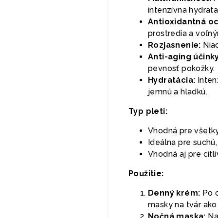
intenzívna hydrat
Antioxidantná o
prostredia a voľný
Rozjasnenie:
Niac
Anti-aging účinky
pevnosť pokožky.
Hydratácia:
Inten
jemnú a hladkú.
Typ pleti:
Vhodná pre všetky
Ideálna pre suchú
Vhodná aj pre citli
Použitie:
Denný krém:
Po o
masky na tvár ako 
Nočná maska:
Na