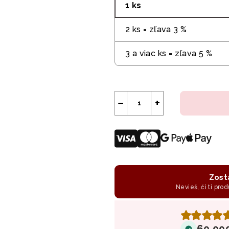
1 ks
2 ks = zľava 3 %
3 a viac ks = zľava 5 %
−
+
Zost
Nevieš, či ti prod
60 00