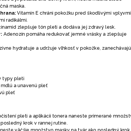
ačná maska.
chrana:
Vitamín E chráni pokožku pred škodlivými vplyvmi
mi radikálmi.
inamid zlepšuje tón pleti a dodáva jej zdravý lesk.
:
Adenozín pomáha redukovať jemné vrásky a zlepšuje
zívne hydratuje a udržuje vlhkosť v pokožke, zanechávajú
 typy pleti
, mdlú a unavenú pleť
vú pleť
čistení pleti a aplikácii tonera naneste primerané množs
posledný krok v rannej rutine.
neste väčšie množstvo masky na tvár ako posledný krok