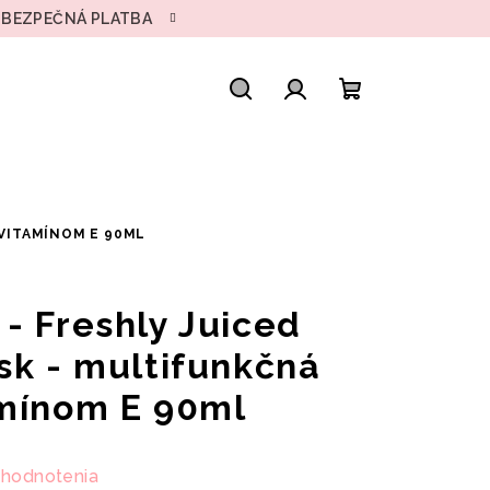
• BEZPEČNÁ PLATBA
Hľadať
Prihlásenie
Nákupný
košík
 VITAMÍNOM E 90ML
- Freshly Juiced
sk - multifunkčná
amínom E 90ml
 hodnotenia