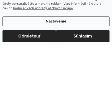
O nás
účely personalizácie a merania reklám. Viac informácií nájdete v
Obchodné podmienky
našich
Podmienkach ochrany osobných údajov
.
Ochrana osobných údajov
Reklamácia
Nastavenie
Doprava a platba
Obľúbené produkty
−
+
Odmietnuť
Súhlasím
Do košíka
Vernostný program Dalora
Hodnotenie obchodu
Blog
Kontaktujte nás
Vrátenie tovaru
Trápi ma
Suchá pleť
Mastná pleť
Zmiešaná pleť