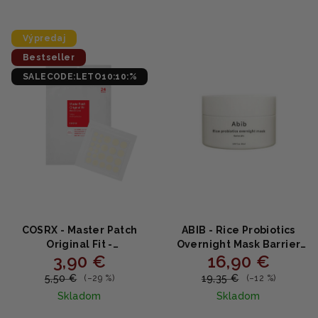
Výpredaj
Bestseller
SALECODE:LETO10:10:%
COSRX - Master Patch
ABIB - Rice Probiotics
Original Fit -
Overnight Mask Barrier
3,90 €
16,90 €
Hydrokoloidné náplasti
Jelly 80ml
na akné pre rýchle krytie
5,50 €
19,35 €
(–29 %)
(–12 %)
a hojenie 24 ks
Skladom
Skladom