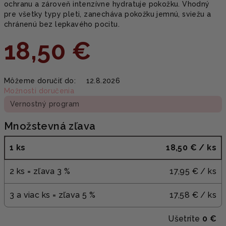
ochranu a zároveň intenzívne hydratuje pokožku. Vhodný
pre všetky typy pleti, zanecháva pokožku jemnú, sviežu a
chránenú bez lepkavého pocitu.
18,50 €
Jednotková
Môžeme doručiť do:
12.8.2026
cena:
Možnosti doručenia
Vernostný program
Množstevná zľava
1 ks
18,50 €
/ ks
2 ks = zľava 3 %
17,95 €
/ ks
3 a viac ks = zľava 5 %
17,58 €
/ ks
Ušetríte
0 €