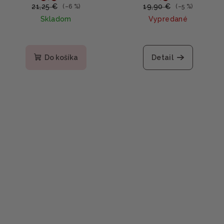
70ks
21,25 €
19,90 €
(–6 %)
(–5 %)
Skladom
Vypredané
Do košíka
Detail