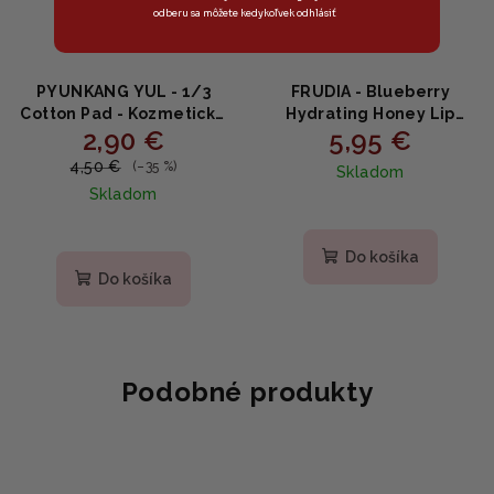
odberu sa môžete kedykoľvek odhlásiť
PYUNKANG YUL - 1/3
FRUDIA - Blueberry
Cotton Pad - Kozmetické
Hydrating Honey Lip
2,90 €
5,95 €
tampóny z bavlny na
Balm - Hydratačný
tonikum 160ks
balzam na pery s
4,50 €
(–35 %)
Skladom
čučoriedkou a medom
Skladom
10g
Priemerné
hodnotenie
Do košíka
produktu
Do košíka
je
5,0
z
5
hviezdičiek.
Podobné produkty