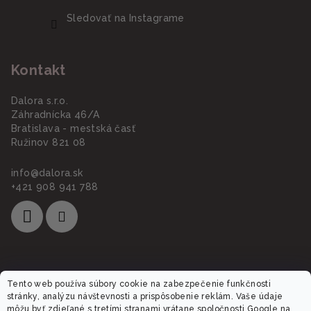
Sledovať na Instagrame
Kontakt
Dalora s.r.o.
Záhradnícka 46/A
Bratislava - mestská časť
Ružinov 821 08
info
@
dalora.sk
+421 908 941 788
Informácie pre vás
Tento web používa súbory cookie na zabezpečenie funkčnosti
stránky, analýzu návštevnosti a prispôsobenie reklám. Vaše údaje
môžu byť zdieľané s tretími stranami vrátane spoločnosti Google na