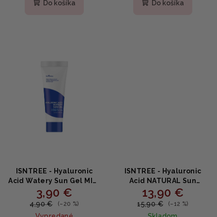
produktu
Do košíka
Do košíka
je
5,0
z
5
hviezdičiek.
ISNTREE - Hyaluronic
ISNTREE - Hyaluronic
Acid Watery Sun Gel MINI
Acid NATURAL Sun
3,90 €
13,90 €
SPF50+ PA++++ - Opaľovací
Cream SPF50+ PA++++ -
gél s kyselinou
Hydratačný opaľovací
4,90 €
15,90 €
(–20 %)
(–12 %)
hyalurónovou 10ml
krém s SPF 50+ 50ml
Vypredané
Skladom