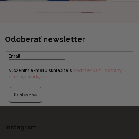
Odoberať newsletter
Email
Vložením e-mailu súhlasíte s
podmienkami ochrany
osobných údajov
Prihlásiť sa
Z
á
p
Instagram
ä