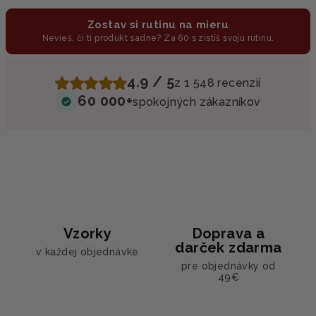
Zostav si rutinu na mieru
Nevieš, či ti produkt sadne? Za 60 s zistíš svoju rutinu.
4.9 / 5
z 1 548 recenzií
60 000+
spokojných zákazníkov
Vzorky
Doprava a
darček zdarma
v každej objednávke
pre objednávky od
49€