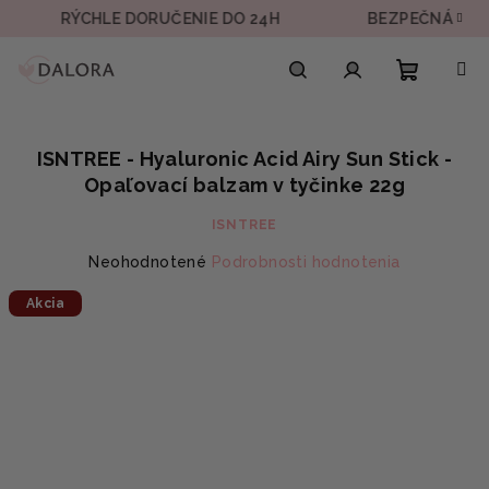
Prejsť
RÝCHLE DORUČENIE DO 24H
BEZPEČNÁ PLATBA
na
obsah
Nákupn
Hľadať
Prihlásenie
ISNTREE - Hyaluronic Acid Airy Sun Stick -
košík
Opaľovací balzam v tyčinke 22g
ISNTREE
Priemerné
Neohodnotené
Podrobnosti hodnotenia
hodnotenie
Akcia
produktu
je
0,0
z
5
hviezdičiek.