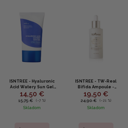
ISNTREE - Hyaluronic
ISNTREE - TW-Real
Acid Watery Sun Gel
Bifida Ampoule -
14,50 €
19,50 €
SPF50+ PA++++ - Opaľovací
Regeneračné sérum
gél s kyselinou
proti vráskam 50ml
15,75 €
24,90 €
(–7 %)
(–21 %)
hyalurónovou 50ml
Skladom
Skladom
Priemerné
hodnotenie