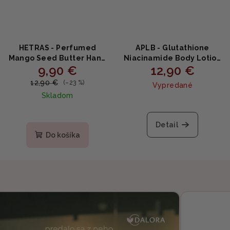
HETRAS - Perfumed
APLB - Glutathione
Mango Seed Butter Hand
Niacinamide Body Lotion
9,90 €
12,90 €
Cream Hinoki -
- Rozjasňujúci telový
Parfumovaný krém na
krém s niacínamidom
12,90 €
(–23 %)
Vypredané
ruky s mangovým
300ml
Skladom
maslom a vôňou hinoki
50ml
Detail
Do košíka