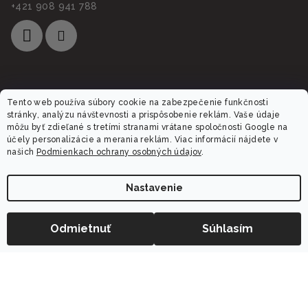
+421 908 941 788
Informácie pre vás
Tento web používa súbory cookie na zabezpečenie funkčnosti
stránky, analýzu návštevnosti a prispôsobenie reklám. Vaše údaje
môžu byť zdieľané s tretími stranami vrátane spoločnosti Google na
O nás
účely personalizácie a merania reklám. Viac informácií nájdete v
Obchodné podmienky
našich
Podmienkach ochrany osobných údajov
.
Ochrana osobných údajov
Reklamácia
Nastavenie
Doprava a platba
Obľúbené produkty
−
+
Odmietnuť
Súhlasím
Do košíka
Vernostný program Dalora
Hodnotenie obchodu
Blog
Kontaktujte nás
Vrátenie tovaru