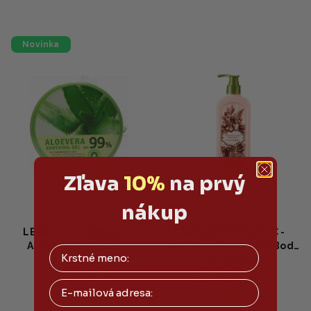
Novinka
Zľava
10%
na prvý
nákup
LEBELAGE - Moisture
NATURE REPUBLIC -
Aloe Soothing Gel -
Perfume De Nature Body
5,46 €
13,50 €
Hydratačný upokojujúci
Lotion SUNSHINE BERRY
gél s aloe 300ml
- Parfumované telové
6,90 €
17,90 €
(–20 %)
(–24 %)
Email
mlieko s centellou a
Skladom
Skladom
ceramidmi 345ml