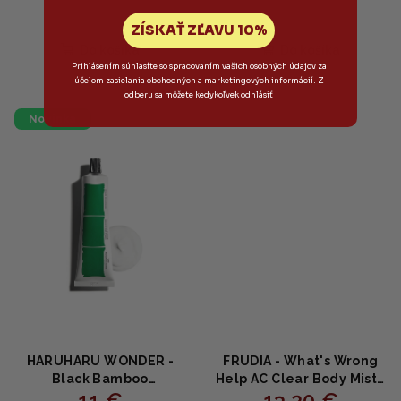
ZÍSKAŤ ZĽAVU 10%
Do košíka
Do košíka
Prihlásením súhlasíte so spracovaním vašich osobných údajov za
účelom zasielania obchodných a marketingových informácií. Z
odberu sa môžete kedykoľvek odhlásiť
Novinka
HARUHARU WONDER -
FRUDIA - What's Wrong
Black Bamboo
Help AC Clear Body Mist -
11 €
13,20 €
Nourishing Calming
Telový sprej proti akné