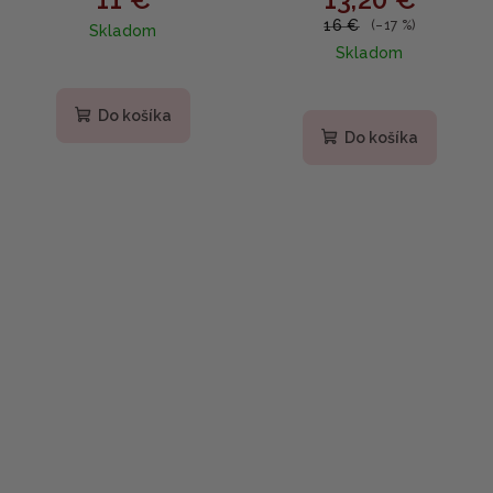
Hand and Nail Cream -
so salicylovou kyselinou
16 €
(–17 %)
Skladom
Vyživujúci upokojujúci
a centellou 150ml
Skladom
krém na ruky a nechty s
čiernym bambusom 50ml
Do košíka
Do košíka