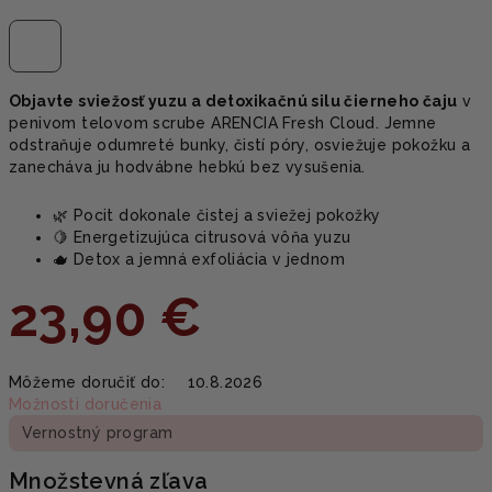
Objavte sviežosť yuzu a detoxikačnú silu čierneho čaju
v
penivom telovom scrube ARENCIA Fresh Cloud. Jemne
odstraňuje odumreté bunky, čistí póry, osviežuje pokožku a
zanecháva ju hodvábne hebkú bez vysušenia.
🌿 Pocit dokonale čistej a sviežej pokožky
🍋 Energetizujúca citrusová vôňa yuzu
🫖 Detox a jemná exfoliácia v jednom
23,90 €
Jednotková
Môžeme doručiť do:
10.8.2026
cena:
Možnosti doručenia
Vernostný program
Množstevná zľava