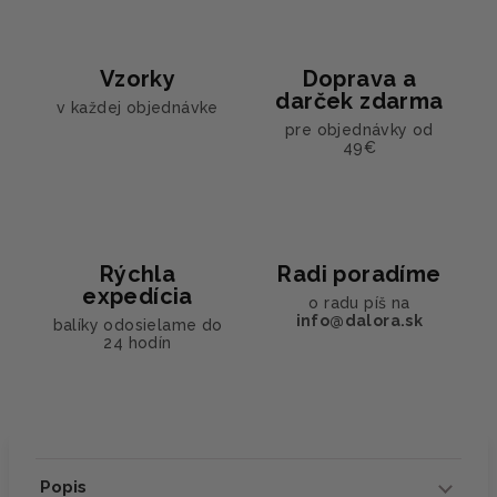
Vzorky
Doprava a
darček zdarma
v každej objednávke
pre objednávky od
49€
Rýchla
Radi poradíme
expedícia
o radu píš na
info@dalora.sk
balíky odosielame do
24 hodín
Popis