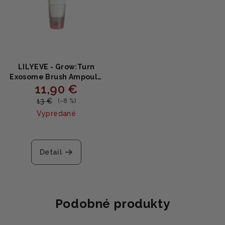
LILYEVE - Grow:Turn
Exosome Brush Ampoule
11,90 €
MINI - Ampoula pre
hustejšie a silnejšie vlasy
13 €
(–8 %)
30ml
Vypredané
Detail
Podobné produkty