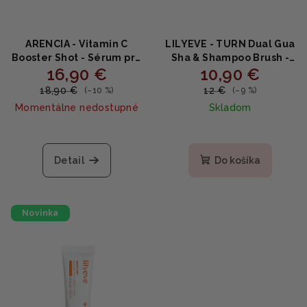
ARENCIA - Vitamin C
LILYEVE - TURN Dual Gua
Booster Shot - Sérum pre
Sha & Shampoo Brush -
16,90 €
10,90 €
zjednotenie tónu a
2v1 masážna kefa na
žiarivú pleť 30ml
pokožku hlavy s Gua Sha
18,90 €
12 €
(–10 %)
(–9 %)
1 ks
Momentálne nedostupné
Skladom
Detail
Do košíka
Novinka