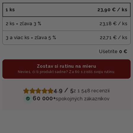
1 ks
23,90 €
/ ks
2 ks = zľava 3 %
23,18 €
/ ks
3 a viac ks = zľava 5 %
22,71 €
/ ks
Ušetríte
0 €
Zostav si rutinu na mieru
Nevieš, či ti produkt sadne? Za 60 s zistíš svoju rutinu.
4.9 / 5
z 1 548 recenzií
60 000+
spokojných zákazníkov