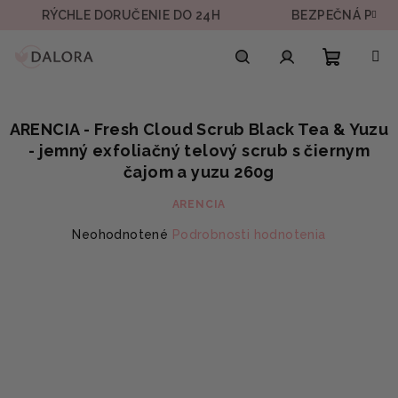
Prejsť
RÝCHLE DORUČENIE DO 24H
BEZPEČNÁ PLATBA
na
obsah
Nákupn
Hľadať
Prihlásenie
ARENCIA - Fresh Cloud Scrub Black Tea & Yuzu
košík
- jemný exfoliačný telový scrub s čiernym
čajom a yuzu 260g
ARENCIA
Priemerné
Neohodnotené
Podrobnosti hodnotenia
hodnotenie
produktu
je
0,0
z
5
hviezdičiek.