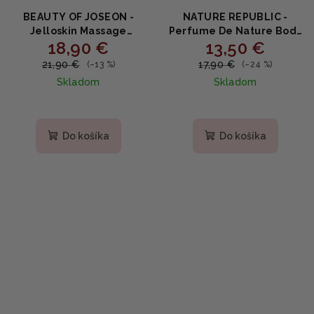
BEAUTY OF JOSEON -
NATURE REPUBLIC -
Jelloskin Massage
Perfume De Nature Body
18,90 €
13,50 €
Cream for face & body -
Oil Wash ALL DAY LILY -
Masážny krém Jelloskin
Parfumovaný olejový
21,90 €
17,90 €
(–13 %)
(–24 %)
200ml
sprchový gél s
Skladom
Skladom
mandľovým olejom,
glycerínom a
panthenolom 345 ml
Do košíka
Do košíka