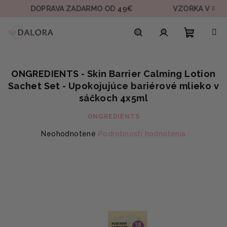
Prejsť
DOPRAVA ZADARMO OD 49€
VZORKA V KAŽDEJ O
na
obsah
Nákupn
Hľadať
Prihlásenie
ONGREDIENTS - Skin Barrier Calming Lotion
košík
Sachet Set - Upokojujúce bariérové mlieko v
sáčkoch 4x5ml
ONGREDIENTS
Priemerné
Neohodnotené
Podrobnosti hodnotenia
hodnotenie
produktu
je
0,0
z
5
hviezdičiek.