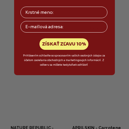
ruky s mangovým
200ml
Skladom
Skladom
maslom a vôňou hotel
wood 50ml
Email
Do košíka
Do košíka
ZÍSKAŤ ZĽAVU 10%
Prihlásením súhlasíte so spracovaním vašich osobných údajov za
účelom zasielania obchodných a marketingových informácií. Z
odberu sa môžete kedykoľvek odhlásiť
NATURE REPUBLIC -
APRILSKIN - Carrotene