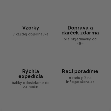
Vzorky
Doprava a
darček zdarma
v každej objednávke
pre objednávky od
49€
Rýchla
Radi poradíme
expedícia
o radu píš na
info@dalora.sk
balíky odosielame do
24 hodín