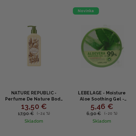
Novinka
NATURE REPUBLIC -
LEBELAGE - Moisture
Perfume De Nature Body
Aloe Soothing Gel -
13,50 €
5,46 €
Lotion EVENING
Hydratačný upokojujúci
LAVENDER - Upokojujúce
gél s aloe 300ml
17,90 €
6,90 €
(–24 %)
(–20 %)
telové mlieko s
Skladom
Skladom
levanduľou a centellou
345ml