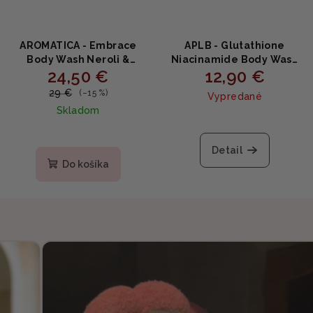
AROMATICA - Embrace
APLB - Glutathione
Body Wash Neroli &
Niacinamide Body Wash
24,50 €
12,90 €
Patchouli - upokojujúci
Gel - Rozjasňujúci
sprchový gél s neroli a
sprchovací gél s
29 €
(–15 %)
Vypredané
pačuli 300ml
niacínamidom a
Skladom
glutatiónom 300ml
Detail
Do košíka