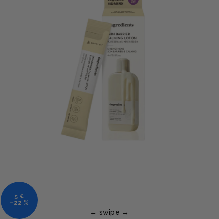
5 €
–22 %