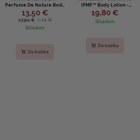
Perfume De Nature Body
IPMP™ Body Lotion -
13,50 €
19,80 €
Lotion SUNSHINE BERRY
Telové mlieko s
- Parfumované telové
mrkvovým extraktom a
17,90 €
(–24 %)
Skladom
mlieko s centellou a
IPMP 200ml
Skladom
ceramidmi 345ml
Do košíka
Do košíka