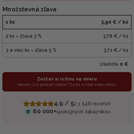
Množstevná zľava
1 ks
3,90 €
/ ks
2 ks = zľava 3 %
3,78 €
/ ks
3 a viac ks = zľava 5 %
3,71 €
/ ks
Ušetríte
0 €
Zostav si rutinu na mieru
Nevieš, či ti produkt sadne? Za 60 s zistíš svoju rutinu.
4.9 / 5
z 1 548 recenzií
60 000+
spokojných zákazníkov