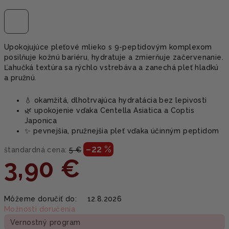
Upokojujúce pleťové mlieko s 9-peptidovým komplexom
posilňuje kožnú bariéru, hydratuje a zmierňuje začervenanie.
Ľahučká textúra sa rýchlo vstrebáva a zanechá pleť hladkú
a pružnú.
💧 okamžitá, dlhotrvajúca hydratácia bez lepivosti
🌿 upokojenie vďaka Centella Asiatica a Coptis
Japonica
✨ pevnejšia, pružnejšia pleť vďaka účinným peptidom
–22 %
štandardná cena:
5 €
3,90 €
Jednotková
Môžeme doručiť do:
12.8.2026
cena:
Možnosti doručenia
Vernostný program