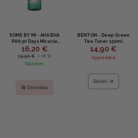
SOME BY MI - AHA BHA
BENTON - Deep Green
PHA 30 Days Miracle
Tea Toner 150ml
16,20 €
14,90 €
Toner - Čistiaci toner pre
problematickú pokožku
19,90 €
(–18 %)
Vypredané
150ml
Skladom
Detail
Do košíka