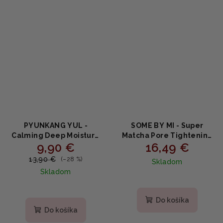
PYUNKANG YUL -
SOME BY MI - Super
Calming Deep Moisture
Matcha Pore Tightening
9,90 €
16,49 €
Toner - Upokojujúce
Toner - Super Matcha
hydratačné tonikum s
Toner pre sťahovanie
13,90 €
(–28 %)
Skladom
centellou a PHA 150ml
pórov 150ml
Skladom
Do košíka
Do košíka