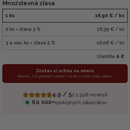
Množstevná zľava
1 ks
16,90 €
/ ks
2 ks = zľava 3 %
16,39 €
/ ks
3 a viac ks = zľava 5 %
16,06 €
/ ks
Ušetríte
0 €
Zostav si rutinu na mieru
Nevieš, či ti produkt sadne? Za 60 s zistíš svoju rutinu.
4.9 / 5
z 1 548 recenzií
60 000+
spokojných zákazníkov