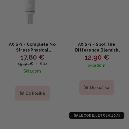
AXIS-Y - Complete No
AXIS-Y - Spot The
Stress Physical
Difference Blemish
17,80 €
12,90 €
Sunscreen - Upokojujúci
Treatment - Lokálna
minerálny opaľovací
kúra na nedokonalosti s
19,50 €
(–8 %)
Skladom
krém s niacínamidom a
niacínamidom a
Skladom
palinou 50ml
čajovníkom 15ml
Do košíka
Do košíka
SALECODE:LETO10:10:%