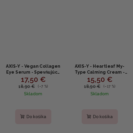
AXIS-Y - Vegan Collagen
AXIS-Y - Heartleaf My-
Eye Serum - Spevňujúce
Type Calming Cream -
17,50 €
15,50 €
očné sérum s vegánskym
Upokojujúci gélový krém
kolagénom a peptidmi
s heartleaf a centellou
18,90 €
18,90 €
(–7 %)
(–17 %)
10ml
60ml
Skladom
Skladom
Priemerné
hodnotenie
produktu
Do košíka
Do košíka
je
5,0
z