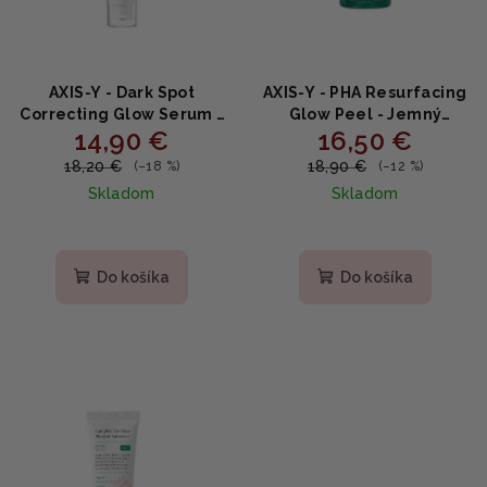
AXIS-Y - Dark Spot
AXIS-Y - PHA Resurfacing
Correcting Glow Serum -
Glow Peel - Jemný
14,90 €
16,50 €
Rozjasňujúce sérum proti
gélový peeling s 10%
pigmentovým škvrnám s
PHA a ovocnými
18,20 €
18,90 €
(–18 %)
(–12 %)
niacínamidom a
extraktmi 50ml
Skladom
Skladom
skvalánom 50ml
Priemerné
hodnotenie
produktu
Do košíka
Do košíka
je
4,7
z
5
hviezdičiek.