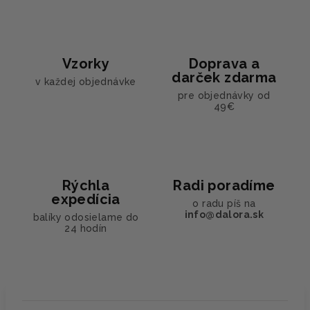
Vzorky
Doprava a
darček zdarma
v každej objednávke
pre objednávky od
49€
Rýchla
Radi poradíme
expedícia
o radu píš na
info@dalora.sk
balíky odosielame do
24 hodín