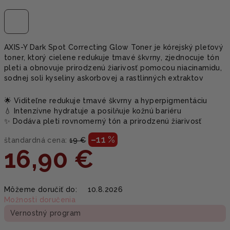
AXIS-Y Dark Spot Correcting Glow Toner je kórejský pleťový
toner, ktorý cielene redukuje tmavé škvrny, zjednocuje tón
pleti a obnovuje prirodzenú žiarivosť pomocou niacinamidu,
sodnej soli kyseliny askorbovej a rastlinných extraktov
🌟 Viditeľne redukuje tmavé škvrny a hyperpigmentáciu
💧 Intenzívne hydratuje a posilňuje kožnú bariéru
✨ Dodáva pleti rovnomerný tón a prirodzenú žiarivosť
–11 %
štandardná cena:
19 €
16,90 €
Jednotková
Môžeme doručiť do:
10.8.2026
cena:
Možnosti doručenia
Vernostný program