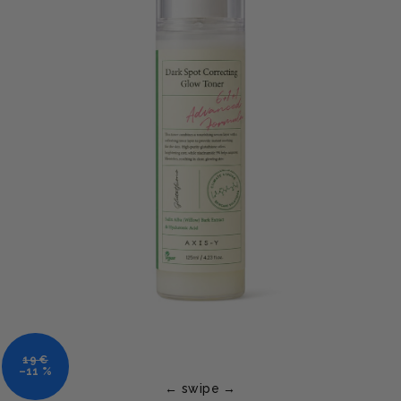
19 €
–11 %