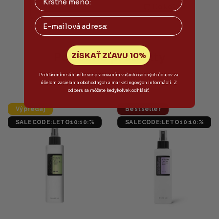
produktu
Detail
Do košíka
je
Email
5,0
z
5
hviezdičiek.
Podobné produkty
ZÍSKAŤ ZĽAVU 10%
Prihlásením súhlasíte so spracovaním vašich osobných údajov za
účelom zasielania obchodných a marketingových informácií. Z
odberu sa môžete kedykoľvek odhlásiť
Výpredaj
Bestseller
SALECODE:LETO10:10:%
SALECODE:LETO10:10:%