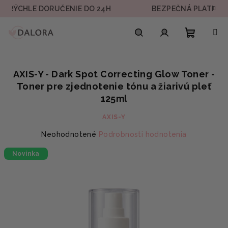
Prejsť
LE DORUČENIE DO 24H
BEZPEČNÁ PLATBA
na
obsah
Nákupn
Hľadať
Prihlásenie
AXIS-Y - Dark Spot Correcting Glow Toner -
košík
Toner pre zjednotenie tónu a žiarivú pleť
125ml
AXIS-Y
Priemerné
Neohodnotené
Podrobnosti hodnotenia
hodnotenie
Novinka
produktu
je
0,0
z
5
hviezdičiek.