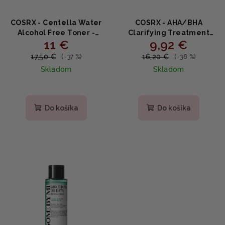
COSRX - Centella Water
COSRX - AHA/BHA
Alcohol Free Toner -
Clarifying Treatment
11 €
9,92 €
tonikum s extraktom
Toner - toner s AHA a BHA
pupočníku ázijského bez
kyselinami 150ml
17,50 €
16,20 €
(–37 %)
(–38 %)
alkoholu 150ml
Skladom
Skladom
Priemerné
hodnotenie
produktu
Do košíka
Do košíka
je
4,5
z
5
hviezdičiek.