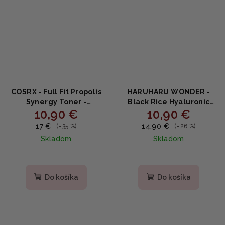
COSRX - Full Fit Propolis
HARUHARU WONDER -
Synergy Toner -
Black Rice Hyaluronic
10,90 €
10,90 €
posilňujúci toner s
Toner - Toner z čiernej
propolisom 150ml
ryže s kyselinou
17 €
14,90 €
(–35 %)
(–26 %)
hyalurónovou 150ml
Skladom
Skladom
Priemerné
Priemerné
hodnotenie
hodnotenie
produktu
produktu
Do košíka
Do košíka
je
je
5,0
5,0
z
z
5
5
hviezdičiek.
hviezdičiek.