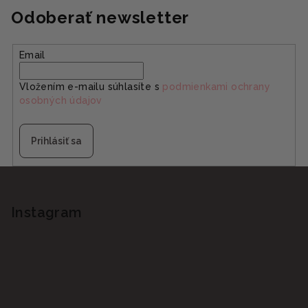
Odoberať newsletter
Email
Vložením e-mailu súhlasíte s
podmienkami ochrany
osobných údajov
Prihlásiť sa
Z
á
p
Instagram
ä
t
i
e