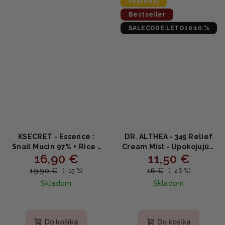
Výpredaj
hviezdičiek.
Bestseller
SALECODE:LETO10:10:%
KSECRET - Essence :
DR. ALTHEA - 345 Relief
Snail Mucin 97% + Rice -
Cream Mist - Upokojujúci
16,90 €
11,50 €
Upokojujúce hydratačné
krémový sprej s ryžovou
sérum so slimáčím
vodou, kyselinou
19,90 €
16 €
(–15 %)
(–28 %)
slizom a ryžou 100 ml
hyalurónovou a
Skladom
Skladom
panthenolom 60ml
Priemerné
Priemerné
hodnotenie
hodnotenie
produktu
produktu
Do košíka
Do košíka