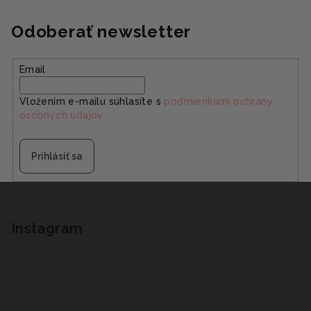
Odoberať newsletter
Email
Vložením e-mailu súhlasíte s
podmienkami ochrany
osobných údajov
Prihlásiť sa
Z
á
p
Instagram
ä
t
i
e