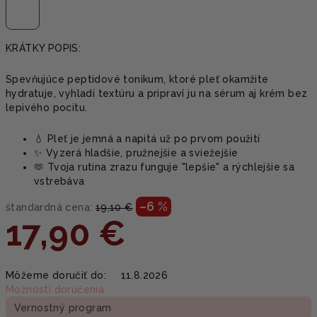
KRÁTKY POPIS:
Spevňujúce peptidové tonikum, ktoré pleť okamžite
hydratuje, vyhladí textúru a pripraví ju na sérum aj krém bez
lepivého pocitu.
💧 Pleť je jemná a napitá už po prvom použití
✨ Vyzerá hladšie, pružnejšie a sviežejšie
🫶 Tvoja rutina zrazu funguje "lepšie" a rýchlejšie sa
vstrebáva
–6 %
štandardná cena:
19,10 €
17,90 €
Jednotková
Môžeme doručiť do:
11.8.2026
cena:
Možnosti doručenia
Vernostný program