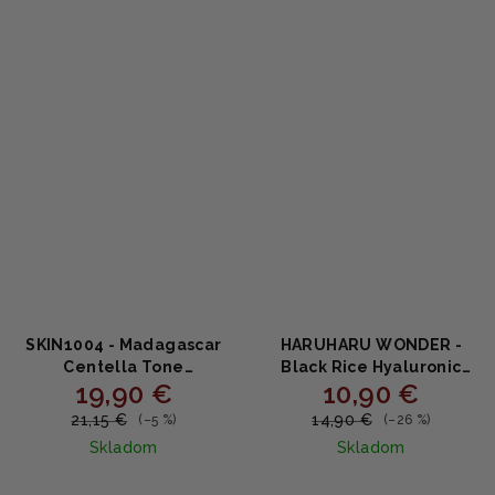
SKIN1004 - Madagascar
HARUHARU WONDER -
Centella Tone
Black Rice Hyaluronic
19,90 €
10,90 €
Brightening Boosting
Toner - Toner z čiernej
Toner - Rozjasňujúci
ryže s kyselinou
21,15 €
14,90 €
(–5 %)
(–26 %)
toner 210ml
hyalurónovou 150ml
Skladom
Skladom
Priemerné