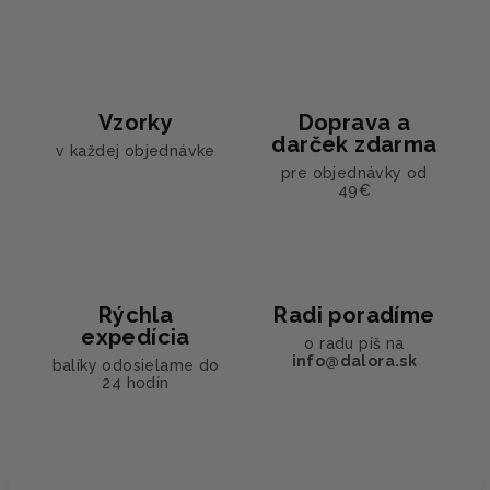
Vzorky
Doprava a
darček zdarma
v každej objednávke
pre objednávky od
49€
Rýchla
Radi poradíme
expedícia
o radu píš na
info@dalora.sk
balíky odosielame do
24 hodín