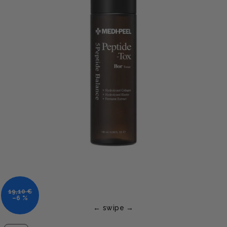
19,10 €
–6 %