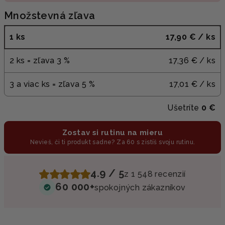
Množstevná zľava
1 ks
17,90 €
/ ks
2 ks = zľava 3 %
17,36 €
/ ks
3 a viac ks = zľava 5 %
17,01 €
/ ks
Ušetríte
0 €
Zostav si rutinu na mieru
Nevieš, či ti produkt sadne? Za 60 s zistíš svoju rutinu.
4.9 / 5
z 1 548 recenzií
60 000+
spokojných zákazníkov