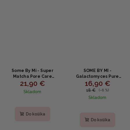
Some By Mi - Super
SOME BY MI -
Matcha Pore Care
Galactomyces Pure
21,90 €
16,90 €
Starter Kit - Super
Vitamin C Glow Toner -
Matcha sada pre
Rozjasňujúci toner s
18 €
(–6 %)
Skladom
starostlivosť o póry 4ks
vitamínom C 200ml
Skladom
Do košíka
Do košíka