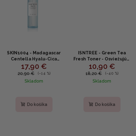
SKIN1004 - Madagascar
ISNTREE - Green Tea
Centella Hyalu-Cica
Fresh Toner - Osviežujúci
17,90 €
10,90 €
Cloudy Mist - jemná
toner so zeleným čajom
upokojujúca hmla 120ml
200ml
20,90 €
18,20 €
(–14 %)
(–40 %)
Skladom
Skladom
Priemerné
hodnotenie
produktu
Do košíka
Do košíka
je
5,0
z
5
hviezdičiek.