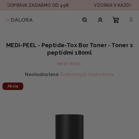
Prejsť
PRAVA ZADARMO OD 49€
VZORKA V KAŽDEJ OBJED
na
obsah
Nákupn
Hľadať
Prihlásenie
MEDI-PEEL - Peptide-Tox Bor Toner - Toner s
košík
peptidmi 180ml
MEDI-PEEL
Priemerné
Neohodnotené
Podrobnosti hodnotenia
hodnotenie
Akcia
produktu
je
0,0
z
5
hviezdičiek.