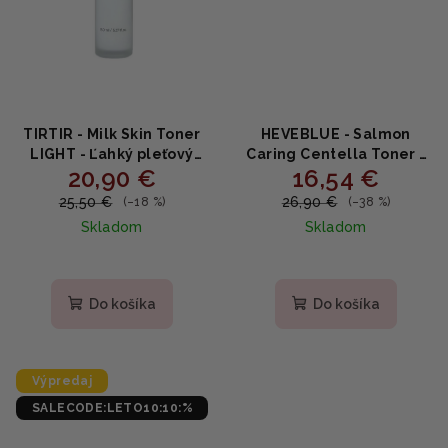
TIRTIR - Milk Skin Toner
HEVEBLUE - Salmon
LIGHT - Ľahký pleťový
Caring Centella Toner -
20,90 €
16,54 €
toner s ryžovým
Upokojujúci pleťový
extraktom 150ml
toner s extraktom
25,50 €
26,90 €
(–18 %)
(–38 %)
pupočníka ázijského
Skladom
Skladom
200ml
Priemerné
Priemerné
hodnotenie
hodnotenie
produktu
produktu
Do košíka
Do košíka
je
je
5,0
5,0
z
z
5
5
Výpredaj
hviezdičiek.
hviezdičiek.
SALECODE:LETO10:10:%