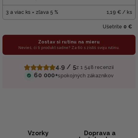
3 a viac ks = zľava 5 %
1,19 €
/ ks
Ušetríte
0 €
Zostav si rutinu na mieru
Nevieš, či ti produkt sadne? Za 60 s zistíš svoju rutinu.
4.9 / 5
z 1 548 recenzií
60 000+
spokojných zákazníkov
Vzorky
Doprava a