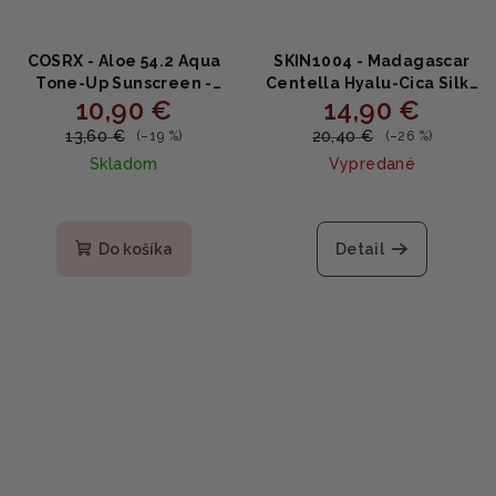
COSRX - Aloe 54.2 Aqua
SKIN1004 - Madagascar
Tone-Up Sunscreen -
Centella Hyalu-Cica Silky
10,90 €
14,90 €
Hydratačný krém s SPF
Fit Sun Stick - Ochranna
50ml
Hydratačná tyčinka s SPF
13,60 €
20,40 €
(–19 %)
(–26 %)
20g
Skladom
Vypredané
Priemerné
hodnotenie
produktu
Do košíka
Detail
je
5,0
z
5
hviezdičiek.