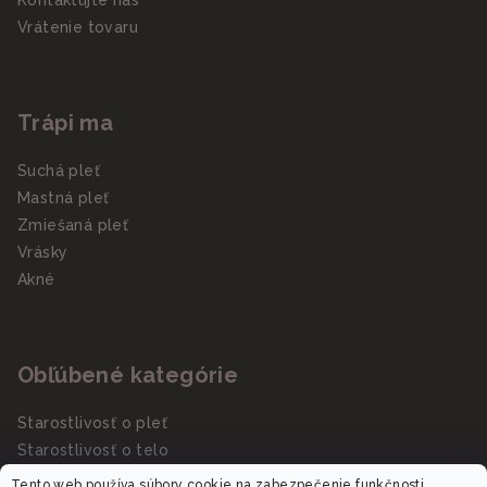
Vrátenie tovaru
Trápi ma
Suchá pleť
Mastná pleť
Zmiešaná pleť
Vrásky
Akné
Obľúbené kategórie
Starostlivosť o pleť
Starostlivosť o telo
Slnečná starostlivosť SPF
Tento web používa súbory cookie na zabezpečenie funkčnosti