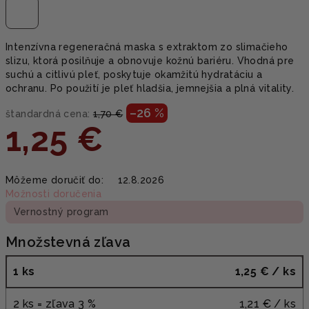
Intenzívna regeneračná maska s extraktom zo slimačieho
slizu, ktorá posilňuje a obnovuje kožnú bariéru. Vhodná pre
suchú a citlivú pleť, poskytuje okamžitú hydratáciu a
ochranu. Po použití je pleť hladšia, jemnejšia a plná vitality.
–26 %
štandardná cena:
1,70 €
1,25 €
Jednotková
Môžeme doručiť do:
12.8.2026
cena:
Možnosti doručenia
Vernostný program
Množstevná zľava
1 ks
1,25 €
/ ks
2 ks = zľava 3 %
1,21 €
/ ks