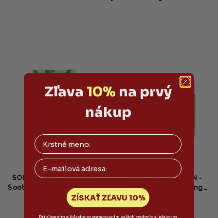
Zľava
10%
na prvý
nákup
Email
SOME BY MI - Real Aloe
BEAUTY OF JOSEON -
Soothing Care Mask 20g -
Red Bean Refreshing
1,70 €
15,40 €
ZÍSKAŤ ZĽAVU 10%
Upokojujúca plátená
Pore Mask - Osviežujúca
maska s Aloe vera
maska na póry 140ml
18,90 €
(–18 %)
Skladom
Prihlásením súhlasíte so spracovaním vašich osobných údajov za