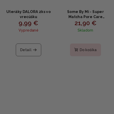
Uteráky DALORA 2ks vo
Some By Mi - Super
vrecúšku
Matcha Pore Care
9,99 €
21,90 €
Starter Kit - Super
Matcha sada pre
Vypredané
Skladom
starostlivosť o póry 4ks
Detail
Do košíka