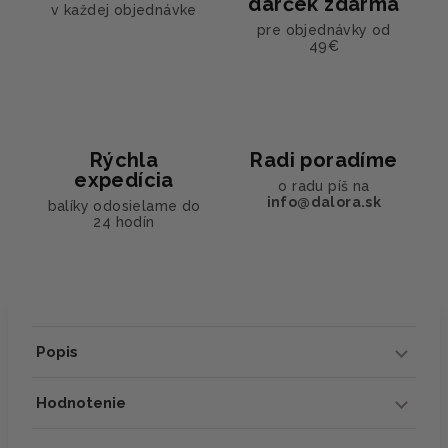
darček zdarma
v každej objednávke
pre objednávky od
49€
Rýchla
Radi poradíme
expedícia
o radu píš na
info@dalora.sk
balíky odosielame do
24 hodín
Popis
Hodnotenie