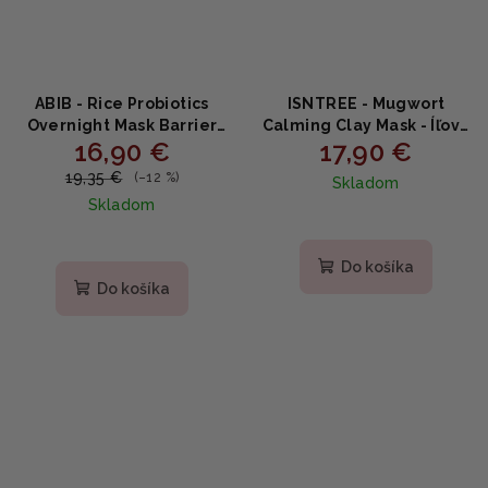
ABIB - Rice Probiotics
ISNTREE - Mugwort
Overnight Mask Barrier
Calming Clay Mask - Íľová
16,90 €
17,90 €
Jelly 80ml
maska na problematickú
pleť 100ml
19,35 €
(–12 %)
Skladom
Skladom
Priemerné
hodnotenie
Do košíka
produktu
Do košíka
je
5,0
z
5
hviezdičiek.