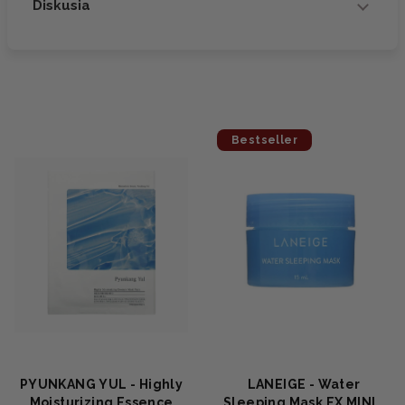
Diskusia
Bestseller
PYUNKANG YUL - Highly
LANEIGE - Water
Moisturizing Essence
Sleeping Mask EX MINI -