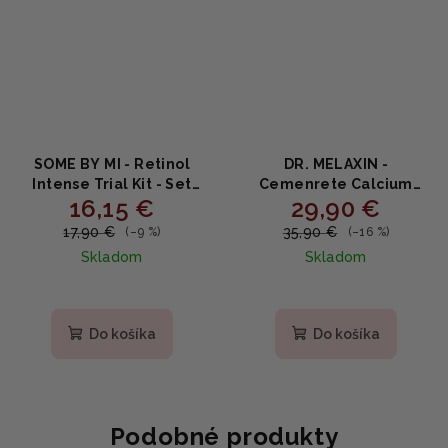
SOME BY MI - Retinol
DR. MELAXIN -
Intense Trial Kit - Set
Cemenrete Calcium
16,15 €
29,90 €
séra a očného krému s
Intense Cream -
retinolom 10ml+10ml
Intenzívny krém s
17,90 €
35,90 €
(–9 %)
(–16 %)
vápnikom a výživou 50ml
Skladom
Skladom
Do košíka
Do košíka
Podobné produkty