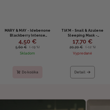
MARY & MAY - Idebenone
TIA'M - Snail & Azulene
Blackberry Intense
Sleeping Mask -
4,50 €
17,70 €
Cream MINI - Intenzívny
Regeneračná nočná
hydratačný krém s
maska so slimačím
5,60 €
20,20 €
(–19 %)
(–12 %)
černicami a idebenónom
mucínom a azulénom
Skladom
Vypredané
12g
100ml
Do košíka
Detail