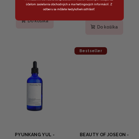
Skladom
účelom zasielania obchodných a marketingových informácií. Z
odberu sa môžete kedykoľvek odhlásiť
Priemerné
hodnotenie
Do košíka
produktu
Do košíka
je
5,0
z
5
Bestseller
hviezdičiek.
PYUNKANG YUL -
BEAUTY OF JOSEON -