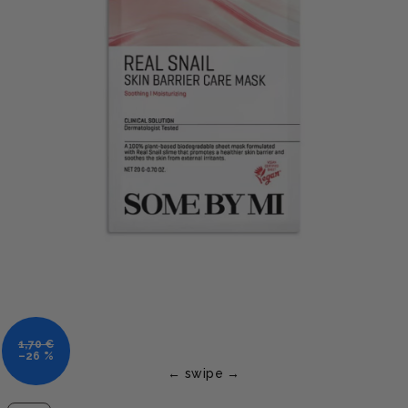
1,70 €
–26 %