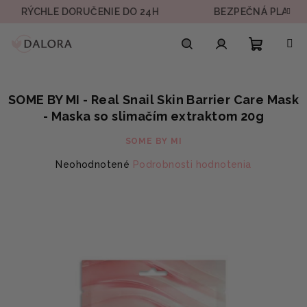
Prejsť
CHLE DORUČENIE DO 24H
BEZPEČNÁ PLATBA
na
obsah
Nákupn
Hľadať
Prihlásenie
SOME BY MI - Real Snail Skin Barrier Care Mask
košík
- Maska so slimačím extraktom 20g
SOME BY MI
Priemerné
Neohodnotené
Podrobnosti hodnotenia
hodnotenie
produktu
je
0,0
z
5
hviezdičiek.