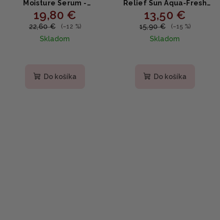
Moisture Serum -
Relief Sun Aqua-Fresh
19,80 €
13,50 €
Hydratačné sérum s
Rice + B5 SPF50+ PA++++ -
Coptis japonica a
Opaľovací krém s
22,60 €
15,90 €
(–12 %)
(–15 %)
olivovým olejom 100ml
ryžovým extraktom a
Skladom
Skladom
panthenolom 50ml
Priemerné
hodnotenie
produktu
Do košíka
Do košíka
je
5,0
z
5
hviezdičiek.