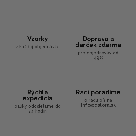
Vzorky
Doprava a
darček zdarma
v každej objednávke
pre objednávky od
49€
Rýchla
Radi poradíme
expedícia
o radu píš na
info@dalora.sk
balíky odosielame do
24 hodín