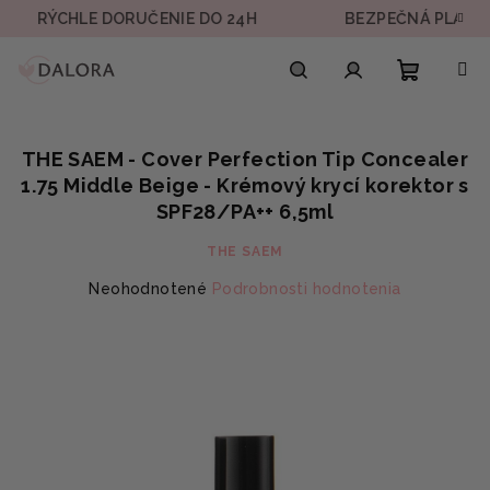
Prejsť
CHLE DORUČENIE DO 24H
BEZPEČNÁ PLATBA
na
obsah
Nákupn
Hľadať
Prihlásenie
THE SAEM - Cover Perfection Tip Concealer
košík
1.75 Middle Beige - Krémový krycí korektor s
SPF28/PA++ 6,5ml
THE SAEM
Priemerné
Neohodnotené
Podrobnosti hodnotenia
hodnotenie
produktu
je
0,0
z
5
hviezdičiek.