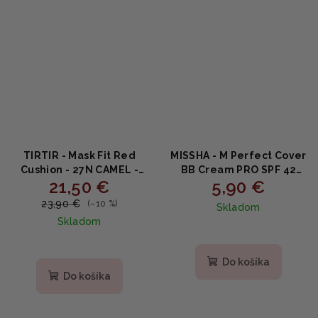
TIRTIR - Mask Fit Red
MISSHA - M Perfect Cover
Cushion - 27N CAMEL -
BB Cream PRO SPF 42
21,50 €
5,90 €
Dlhotrvajúci make-up na
PA+++ #19 - Krycí BB krém
tvár 18g
s ochranou SPF42 20ml
23,90 €
(–10 %)
Skladom
Skladom
Do košíka
Do košíka