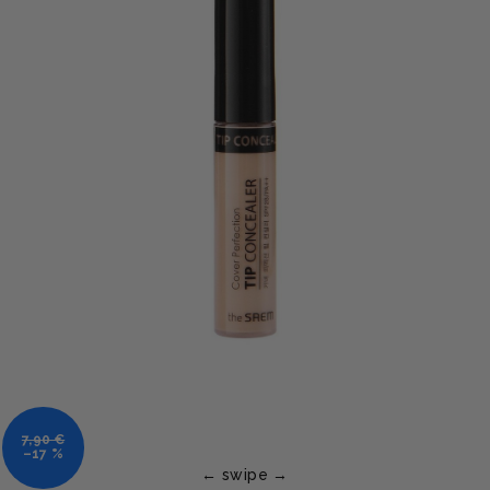
7,90 €
–17 %