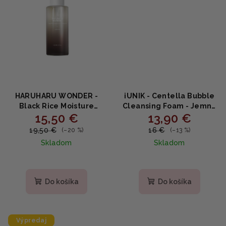
HARUHARU WONDER -
iUNIK - Centella Bubble
Black Rice Moisture
Cleansing Foam - Jemná
15,50 €
13,90 €
Deep Cleansing Oil -
čistiaca pena 150ml
Výživný čistiaci olej s
19,50 €
16 €
(–20 %)
(–13 %)
čiernou ryžou 150ml
Skladom
Skladom
Priemerné
hodnotenie
produktu
Do košíka
Do košíka
je
4,7
z
5
Výpredaj