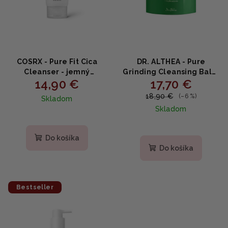
COSRX - Pure Fit Cica
DR. ALTHEA - Pure
Cleanser - jemný
Grinding Cleansing Balm
14,90 €
17,70 €
produkt na čistenie pleti
- Čistiaci balzam s
150ml
hroznovým a
18,90 €
(–6 %)
Skladom
čajovníkovým olejom
Skladom
50ml
Priemerné
hodnotenie
Do košíka
produktu
Do košíka
je
1,0
z
5
Bestseller
hviezdičiek.