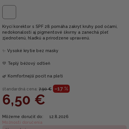
Krycí korektor s SPF 28 pomáha zakryť kruhy pod očami,
nedokonalosti aj pigmentové škvrny a zanechá pleť
zjednotenú, hladkú a prirodzene upravenú.
✨ Vysoké krytie bez masky
💛 Teplý béžový odtieň
🌿 Komfortnejší pocit na pleti
–17 %
štandardná cena:
7,90 €
6,50 €
Jednotková
Môžeme doručiť do:
12.8.2026
cena:
Možnosti doručenia