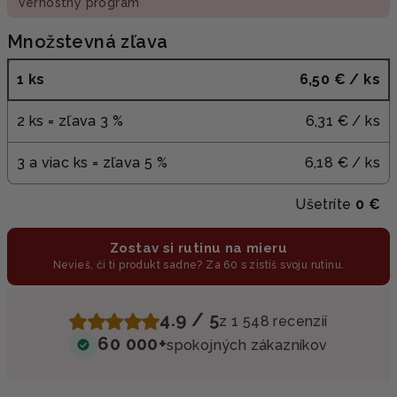
Vernostný program
Množstevná zľava
1 ks
6,50 €
/ ks
2 ks = zľava 3 %
6,31 €
/ ks
3 a viac ks = zľava 5 %
6,18 €
/ ks
Ušetríte
0 €
Zostav si rutinu na mieru
Nevieš, či ti produkt sadne? Za 60 s zistíš svoju rutinu.
4.9 / 5
z 1 548 recenzií
60 000+
spokojných zákazníkov