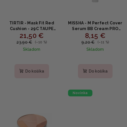
TIRTIR - Mask Fit Red
MISSHA - M Perfect Cover
Cushion - 29C TAUPE
Serum BB Cream PRO
21,50 €
8,15 €
BEIGE - Dlhotrvajúci
#19 - Hydratačný BB
make-up na tvár 18g
krém s niacínamidom a
23,90 €
9,20 €
(–10 %)
(–11 %)
fermentmi 20ml
Skladom
Skladom
Do košíka
Do košíka
Novinka