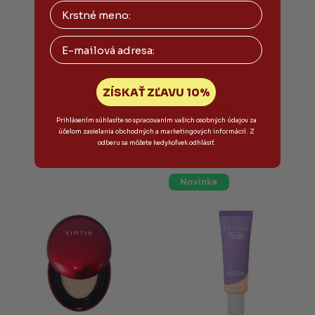
Priemerné
hodnotenie
produktu
Do košíka
Detail
Email
je
5,0
z
5
ZÍSKAŤ ZĽAVU 10%
hviezdičiek.
Podobné produkty
Prihlásením súhlasíte so spracovaním vašich osobných údajov za
účelom zasielania obchodných a marketingových informácií. Z
odberu sa môžete kedykoľvek odhlásiť
Novinka