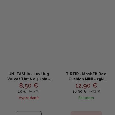
UNLEASHIA - Luv Hug
TIRTIR - Mask Fit Red
Velvet Tint No.4 Join -
Cushion MINI - 25N
8,50 €
12,90 €
Zamatový matný tint na
MOCHA - Krycí cushion s
pery s vitamínom E
niacínamidom a
10 €
16,90 €
(–15 %)
(–23 %)
astaxantínom 4.5g
Vypredané
Skladom