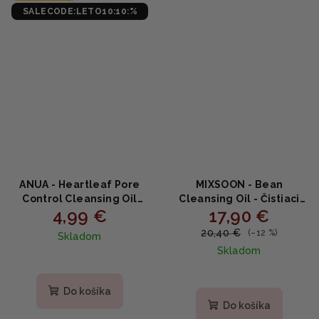
hviezdičiek.
SALECODE:LETO10:10:%
ANUA - Heartleaf Pore
MIXSOON - Bean
Control Cleansing Oil
Cleansing Oil - Čistiaci
4,99 €
17,90 €
MINI - čistiaci olej 20ml
olej zo sójových bôbov
195ml
20,40 €
(–12 %)
Skladom
Skladom
Priemerné
hodnotenie
produktu
Do košíka
je
Do košíka
5,0