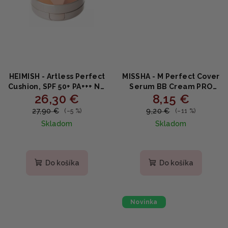
HEIMISH - Artless Perfect
MISSHA - M Perfect Cover
Cushion, SPF 50+ PA+++ NO
Serum BB Cream PRO
26,30 €
8,15 €
25. Medium Beige -
#17 - Hydratačný BB
Dlhotrvácny make-up v
krém s niacínamidom a
27,90 €
9,20 €
(–5 %)
(–11 %)
hubke odtieň 25
fermentmi 20ml
Skladom
Skladom
Priemerné
hodnotenie
produktu
Do košíka
Do košíka
je
5,0
z
5
Novinka
hviezdičiek.