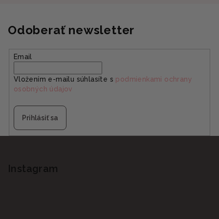
Odoberať newsletter
Email
Vložením e-mailu súhlasíte s
podmienkami ochrany
osobných údajov
Prihlásiť sa
Z
á
p
Instagram
ä
t
i