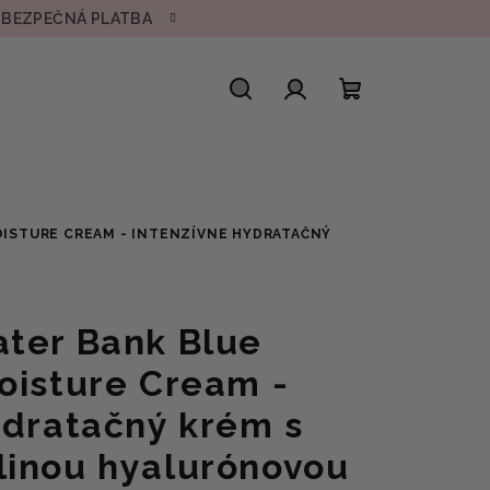
• BEZPEČNÁ PLATBA
Hľadať
Prihlásenie
Nákupný
košík
OISTURE CREAM - INTENZÍVNE HYDRATAČNÝ
ter Bank Blue
oisture Cream -
ydratačný krém s
linou hyalurónovou