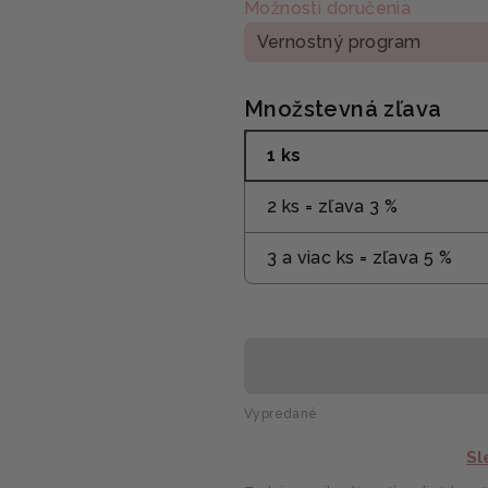
Možnosti doručenia
Vernostný program
Množstevná zľava
1 ks
2 ks = zľava 3 %
3 a viac ks = zľava 5 %
Vypredané
Sl