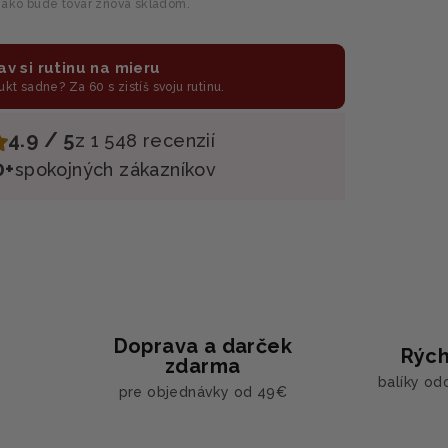
 ako bude tovar znova skladom.
av si rutinu na mieru
ukt sadne? Za 60 s zistíš svoju rutinu.
4.9 / 5
z 1 548 recenzií
0+
spokojných zákazníkov
Doprava a darček
Rých
zdarma
balíky od
pre objednávky od 49€