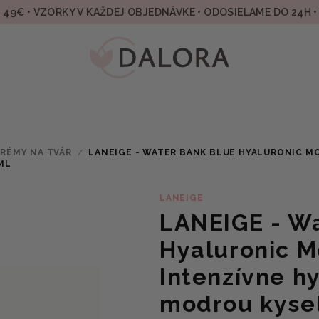
49€ • VZORKY V KAŽDEJ OBJEDNÁVKE • ODOSIELAME DO 24H 
RÉMY NA TVÁR
/
LANEIGE - WATER BANK BLUE HYALURONIC M
ML
LANEIGE
LANEIGE - Wa
Hyaluronic M
Intenzívne h
modrou kyse