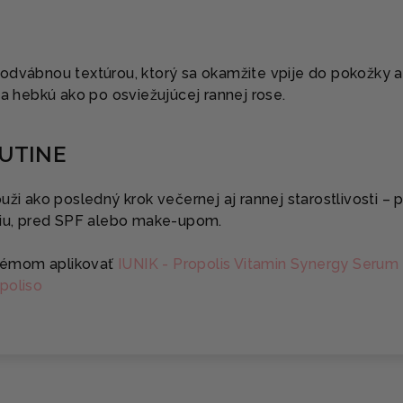
odvábnou textúrou, ktorý sa okamžite vpije do pokožky a
 a hebkú ako po osviežujúcej rannej rose.
RUTINE
uži ako posledný krok večernej aj rannej starostlivosti – 
ciu, pred SPF alebo make-upom.
rémom aplikovať
IUNIK - Propolis Vitamin Synergy Serum 
poliso