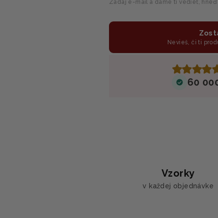
Zadaj e-mail a dáme ti vedieť, hneď
Zost
Nevieš, či ti prod
60 00
Vzorky
v každej objednávke