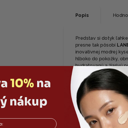
Popis
Hodnot
Predstav si dotyk ľahkej
presne tak pôsobí
LANE
inovatívnej modrej kys
hlboko do pokožky, obno
hydratovanú a žiarivú p
va
10%
na
PREČO SI TEN
ý nákup
✅ Okamžitá a dlho
✅ Viditeľne jemnej
✅ Posilnená a chr
✅ Luxusná textúra