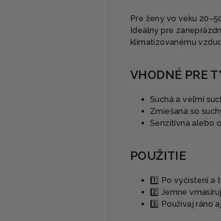
Pre ženy vo veku 20–50+
Ideálny pre zaneprázdn
klimatizovanému vzduc
VHODNÉ PRE T
Suchá a veľmi suc
Zmiešaná so such
Senzitívna alebo 
POUŽITIE
1️⃣ Po vyčistení a
2️⃣ Jemne vmasíru
3️⃣ Používaj ráno 