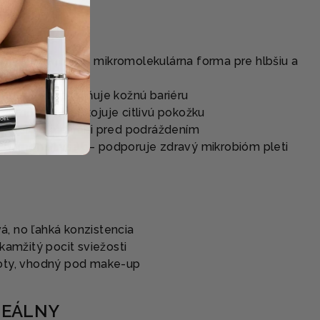
KY
a hyalurónová
– mikromolekulárna forma pre hlbšiu a
ciu
bnovuje a posilňuje kožnú bariéru
zjemňuje a upokojuje citlivú pokožku
generuje a chráni pred podráždením
 Ferment Lysát
– podporuje zdravý mikrobióm pleti
, no ľahká konzistencia
kamžitý pocit sviežosti
oty, vhodný pod make-up
DEÁLNY