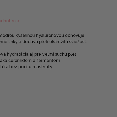
odnotenia
modrou kyselinou hyalurónovou obnovuje
mné linky a dodáva pleti okamžitú sviežosť.
vá hydratácia aj pre veľmi suchú pleť
 vďaka ceramidom a fermentom
túra bez pocitu mastnoty