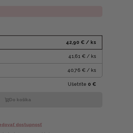
42,90 €
/ ks
41,61 €
/ ks
40,76 €
/ ks
Ušetríte
0 €
Do košíka
edovať dostupnosť