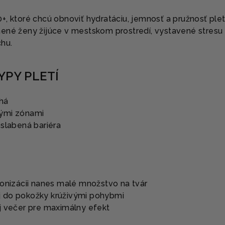
, ktoré chcú obnoviť hydratáciu, jemnosť a pružnosť pleti
ené ženy žijúce v mestskom prostredí, vystavené stresu
hu.
YPY PLETÍ
há
ými zónami
oslabená bariéra
 tonizácii nanes malé množstvo na tvár
j do pokožky krúživými pohybmi
aj večer pre maximálny efekt