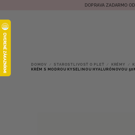
Prejsť
DOPRAVA ZADARMO OD 
na
obsah
DOMOV
/
STAROSTLIVOSŤ O PLEŤ
/
KRÉMY
/
K
KRÉM S MODROU KYSELINOU HYALURÓNOVOU 50