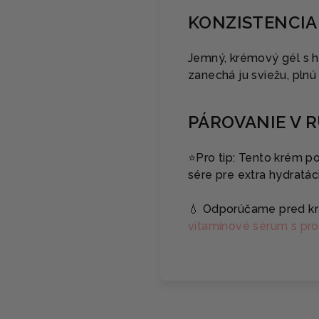
KONZISTENCIA
Jemný, krémový gél s h
zanechá ju sviežu, plnú
PÁROVANIE V 
⭐️Pro tip: Tento krém po
sére pre extra hydratá
💧 Odporúčame pred k
vitamínové sérum s pro