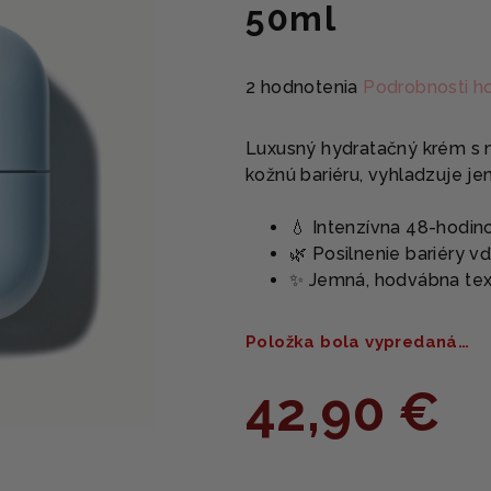
50ml
Priemerné
2 hodnotenia
Podrobnosti h
hodnotenie
produktu
Luxusný hydratačný krém s 
je
kožnú bariéru, vyhladzuje je
5,0
z
💧 Intenzívna 48-hodino
5
🌿 Posilnenie bariéry
hviezdičiek.
✨ Jemná, hodvábna tex
Položka bola vypredaná…
42,90 €
Jednotková
cena: