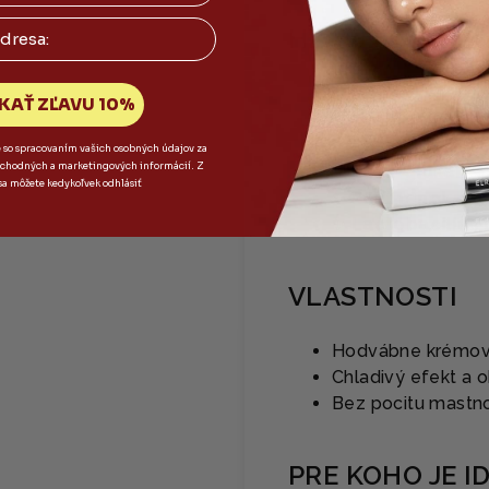
HLAVNÉ ZLOŽ
✨
Modrá kyselin
KAŤ ZĽAVU 10%
rýchlejšiu hydratá
✨
Ceramid NP
– o
e so spracovaním vašich osobných údajov za
bchodných a marketingových informácií. Z
✨
Beta-glukán
– 
sa môžete kedykoľvek odhlásiť
✨
Panthenol
– re
✨
Lactobacillus
VLASTNOSTI
Hodvábne krémová
Chladivý efekt a o
Bez pocitu mastn
PRE KOHO JE I