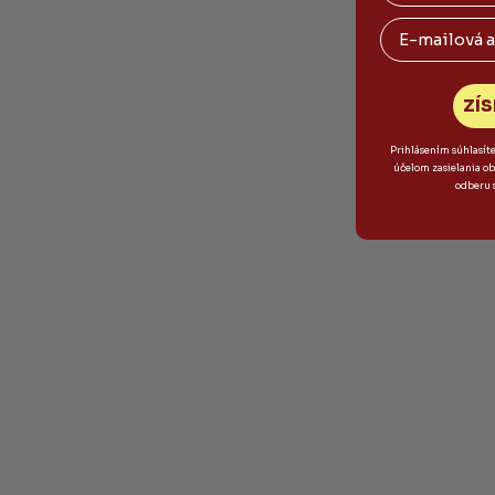
Email
ZÍS
Prihlásením súhlasít
účelom zasielania o
odberu 