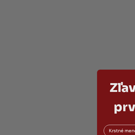
Zľa
prv