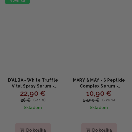
Novinka
hviezdičiek.
D'ALBA - White Truffle
MARY & MAY - 6 Peptide
Vital Spray Serum -
Complex Serum -
22,90 €
10,90 €
Upokojujúce spray sérum
Spevňujúce sérum s
s bielou hľuzovkou a
komplexom 6 peptidov
26 €
14,90 €
(–11 %)
(–26 %)
kyselinou hyalurónovou
30ml
Skladom
Skladom
100ml
Priemerné
hodnotenie
produktu
Do košíka
Do košíka