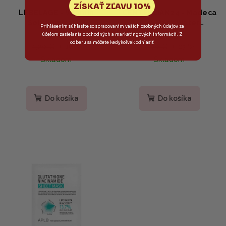
ZÍSKAŤ ZĽAVU 10%
LEBELAGE - Vitamin
CENTELLIAN24 - Madeca
Solution Mask -
Lab Mask Water
Prihlásením súhlasíte so spracovaním vašich osobných údajov za
1 €
2 €
Rozjasňujúca plátenná
Hydrating - Hydratačná
účelom zasielania obchodných a marketingových informácií. Z
maska s vitamínovým
plátenná maska s
odberu sa môžete kedykoľvek odhlásiť
1,20 €
2,70 €
(–16 %)
(–25 %)
komplexom a kyselinou
niacínamidom a
Skladom
Skladom
hyalurónovou 25g
centellou 25ml
Do košíka
Do košíka