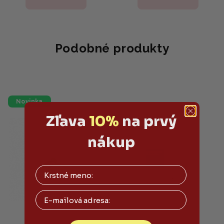
je
5,0
z
5
hviezdičiek.
Podobné produkty
Novinka
Zľava
10%
na prvý
nákup
Email