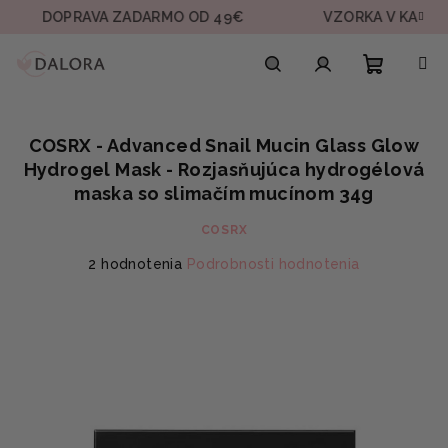
Prejsť
OPRAVA ZADARMO OD 49€
VZORKA V KAŽDEJ OBJE
na
obsah
Nákupn
Hľadať
Prihlásenie
COSRX - Advanced Snail Mucin Glass Glow
košík
Hydrogel Mask - Rozjasňujúca hydrogélová
maska so slimačím mucínom 34g
COSRX
Priemerné
2 hodnotenia
Podrobnosti hodnotenia
hodnotenie
produktu
je
5,0
z
5
hviezdičiek.