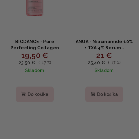
BIODANCE - Pore
ANUA - Niacinamide 10%
Perfecting Collagen
+ TXA 4% Serum -
19,50 €
21 €
Peptide Serum - Sérum
Rozjasňujúce sérum s
na zjemnenie pórov s
niacínamidom a
23,50 €
25,40 €
(–17 %)
(–17 %)
kolagénom a peptidmi
kyselinou tranexamovou
Skladom
Skladom
30ml
30ml
Priemerné
hodnotenie
produktu
Do košíka
Do košíka
je
4,9
z
5
hviezdičiek.