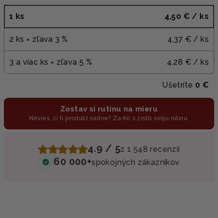
1 ks
4,50 €
/ ks
2 ks = zľava 3 %
4,37 €
/ ks
3 a viac ks = zľava 5 %
4,28 €
/ ks
Ušetríte
0 €
Zostav si rutinu na mieru
Nevieš, či ti produkt sadne? Za 60 s zistíš svoju rutinu.
4.9 / 5
z 1 548 recenzií
60 000+
spokojných zákazníkov