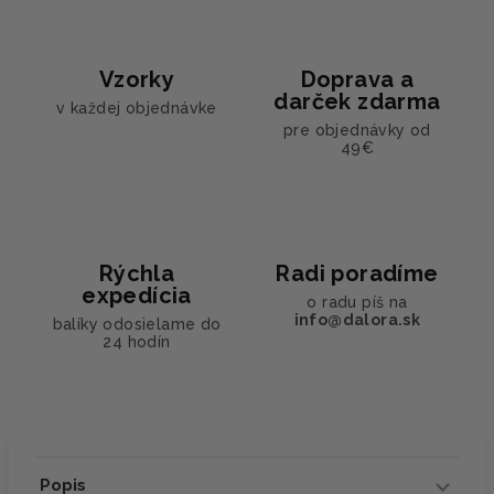
Vzorky
Doprava a
darček zdarma
v každej objednávke
pre objednávky od
49€
Rýchla
Radi poradíme
expedícia
o radu píš na
info@dalora.sk
balíky odosielame do
24 hodín
Popis