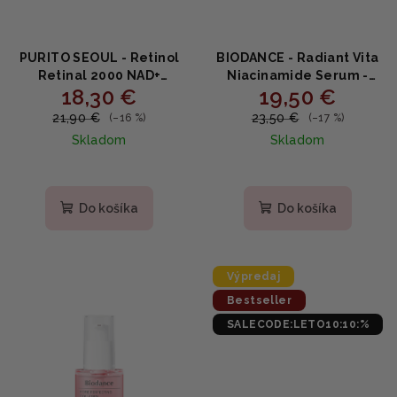
PURITO SEOUL - Retinol
BIODANCE - Radiant Vita
Retinal 2000 NAD+
Niacinamide Serum -
18,30 €
19,50 €
Serum - obnovujúce
Rozjasňujúce sérum s
protivráskové sérum s
20% niacínamidom,
21,90 €
23,50 €
(–16 %)
(–17 %)
retinolom, retinalom a
ananásovou vodou a
Skladom
Skladom
NAD+ 30ml
glutatiónom 30ml
Priemerné
hodnotenie
produktu
Do košíka
Do košíka
je
5,0
z
5
Výpredaj
hviezdičiek.
Bestseller
SALECODE:LETO10:10:%