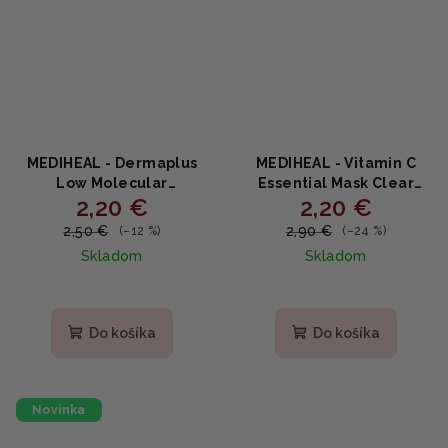
MEDIHEAL - Dermaplus
MEDIHEAL - Vitamin C
Low Molecular
Essential Mask Clear
2,20 €
2,20 €
Hyaluronic Acid Mask -
Toning - Rozjasňujúca
Intenzívne hydratačná
plátenná maska s
2,50 €
2,90 €
(–12 %)
(–24 %)
plátenná maska s 8 typmi
vitamínom C a
Skladom
Skladom
kyseliny hyalurónovej
niacínamidom 24 ml
22ml
Priemerné
hodnotenie
produktu
Do košíka
Do košíka
je
5,0
z
5
Novinka
hviezdičiek.