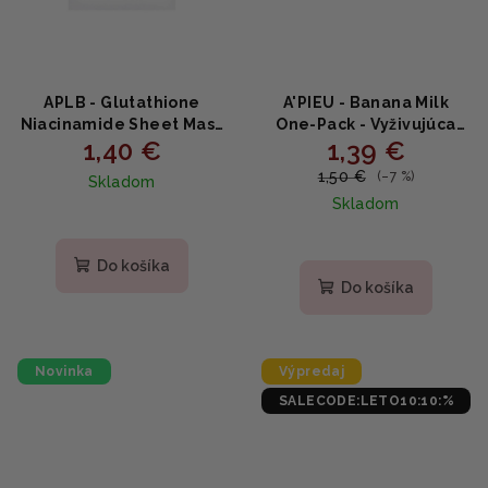
APLB - Glutathione
A'PIEU - Banana Milk
Niacinamide Sheet Mask
One-Pack - Vyživujúca
1,40 €
1,39 €
- Rozjasňujúca plátená
plátenná maska s
maska s niacínamidom a
banánom a mliečnymi
1,50 €
(–7 %)
Skladom
glutatiónom 25ml
proteínmi 21g
Skladom
Do košíka
Do košíka
Novinka
Výpredaj
SALECODE:LETO10:10:%