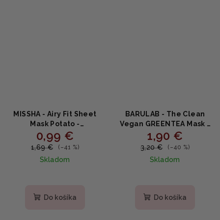
MISSHA - Airy Fit Sheet
BARULAB - The Clean
Mask Potato -
Vegan GREENTEA Mask -
0,99 €
1,90 €
Rozjasňujúca plátenná
Upokojujúca plátenná
maska so zemiakovým
maska so zeleným čajom
1,69 €
3,20 €
(–41 %)
(–40 %)
extraktom 19g
23g
Skladom
Skladom
Do košíka
Do košíka