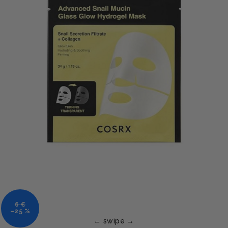
6 €
–25 %