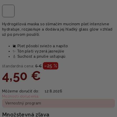
Hydrogélová maska so slimačím mucínom pleť intenzívne
hydratuje, rozjasňuje a dodáva jej hladký glass glow vzhľad
už po prvom použití.
🐌 Pleť pôsobí sviežo a napito
✨ Tón pleti vyzerá jasnejšie
💧 Suchosť a pnutie ustupujú
–25 %
štandardná cena:
6 €
4,50 €
Jednotková
Môžeme doručiť do:
12.8.2026
cena:
Možnosti doručenia
Vernostný program
Množstevná zľava