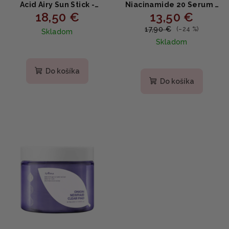
Acid Airy Sun Stick -
Niacinamide 20 Serum -
18,50 €
13,50 €
Opaľovací balzam v
Rozjasňujúce sérum s
tyčinke 22g
niacínamidom 20ml
17,90 €
(–24 %)
Skladom
Skladom
Do košíka
Do košíka