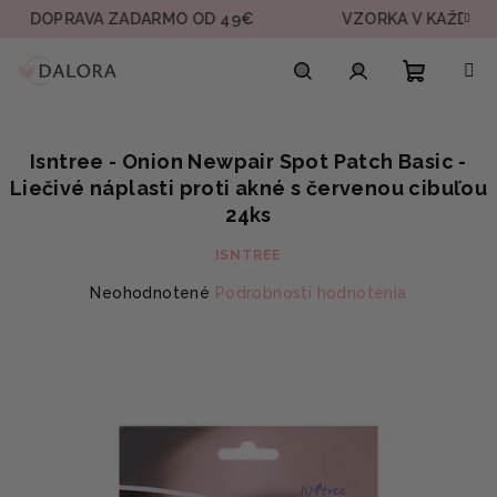
Prejsť
RAVA ZADARMO OD 49€
VZORKA V KAŽDEJ OBJEDN
na
obsah
Nákupn
Hľadať
Prihlásenie
Isntree - Onion Newpair Spot Patch Basic -
košík
Liečivé náplasti proti akné s červenou cibuľou
24ks
ISNTREE
Priemerné
Neohodnotené
Podrobnosti hodnotenia
hodnotenie
produktu
je
0,0
z
5
hviezdičiek.