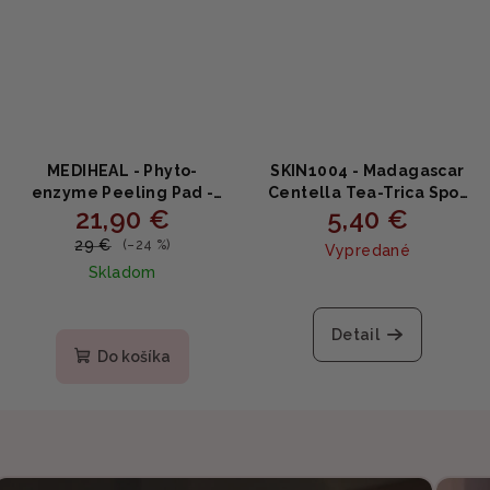
MEDIHEAL - Phyto-
SKIN1004 - Madagascar
enzyme Peeling Pad -
Centella Tea-Trica Spot
21,90 €
5,40 €
Enzymatické peelingové
Cover Patch - Náplasti na
tampóny s papainom,
tvár Tea-Trica 22náplastí
29 €
(–24 %)
Vypredané
BHA a LHA pre hladšiu
Skladom
pleť a menej čiernych
bodiek 100ks (200ml)
Detail
Do košíka