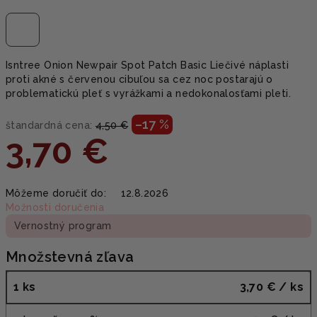
Isntree Onion Newpair Spot Patch Basic Liečivé náplasti
proti akné s červenou cibuľou sa cez noc postarajú o
problematickú pleť s vyrážkami a nedokonalosťami pleti.
–17 %
štandardná cena:
4,50 €
3,70 €
Jednotková
Môžeme doručiť do:
12.8.2026
cena:
Možnosti doručenia
Vernostný program
Množstevná zľava
1 ks
3,70 €
/ ks