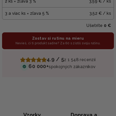
2 ks = zľava 3 %
3,59 €
/ ks
3 a viac ks = zľava 5 %
3,52 €
/ ks
Ušetríte
0 €
Zostav si rutinu na mieru
Nevieš, či ti produkt sadne? Za 60 s zistíš svoju rutinu.
4.9 / 5
z 1 548 recenzií
60 000+
spokojných zákazníkov
Vzorky
Doprava a