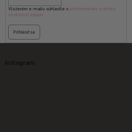
Vložením e-mailu súhlasíte s
podmienkami ochrany
osobných údajov
Prihlásiť sa
Z
á
p
Instagram
ä
t
i
e