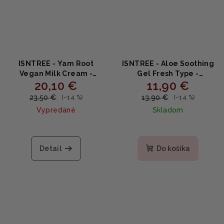
ISNTREE - Yam Root
ISNTREE - Aloe Soothing
Vegan Milk Cream -
Gel Fresh Type -
20,10 €
11,90 €
Vegánsky hydratačný
Upokojujúci gél s 99%
krém s koreňom yam
aloe vera 300ml
23,50 €
13,90 €
(–14 %)
(–14 %)
80ml
Vypredané
Skladom
Detail
Do košíka