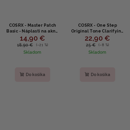
COSRX - Master Patch
COSRX - One Step
Basic - Náplasti na akné
Original Tone Clarifying
14,90 €
22,90 €
90ks
Moisture Pad -
Rozjasňujúce hydratačné
18,90 €
25 €
(–21 %)
(–8 %)
tampóny s ryžovou
Skladom
Skladom
vodou, niacínamidom a
PHA 100 ks
Do košíka
Do košíka