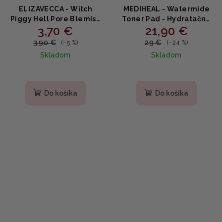
ELIZAVECCA - Witch
MEDIHEAL - Watermide
Piggy Hell Pore Blemish
Toner Pad - Hydratačné
3,70 €
21,90 €
Spot Patch - Liečivé
tonerové tampóny s
náplasti proti akné 44ks
betainom, glycerínom a
3,90 €
29 €
(–5 %)
(–24 %)
PCA sodným 100 ks
Skladom
Skladom
(150ml)
Do košíka
Do košíka