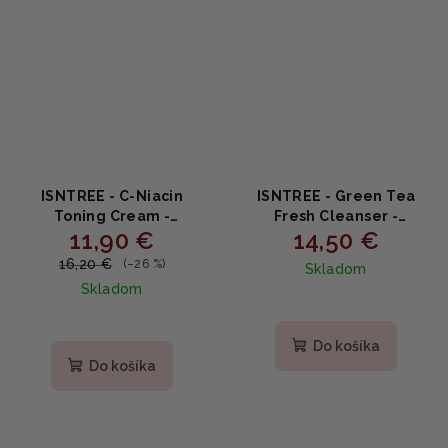
ISNTREE - C-Niacin
ISNTREE - Green Tea
Toning Cream -
Fresh Cleanser -
11,90 €
14,50 €
Rozjasňujúci pleťový
Osviežujúca čistiaca
krém s vitamínom C 50ml
pena so zeleným čajom
16,20 €
(–26 %)
Skladom
120ml
Skladom
Do košíka
Do košíka