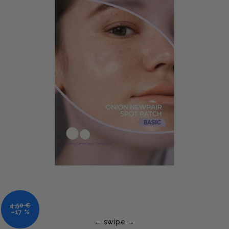
4,50 €
–17 %