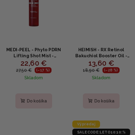
MEDI-PEEL - Phyto PDRN
HEIMISH - RX Retinol
Lifting Shot Mist -
Bakuchiol Booster Oil -
22,60 €
13,60 €
Liftingová hmla s
Omladzujúce olejové
peptidmi, niacinamidom
sérum s retinolom a
27,50 €
18,90 €
(–17 %)
(–28 %)
a hyalurónom 120ml
bakuchiolom 35 ml
Skladom
Skladom
Do košíka
Do košíka
Výpredaj
SALECODE:LETO10:10:%