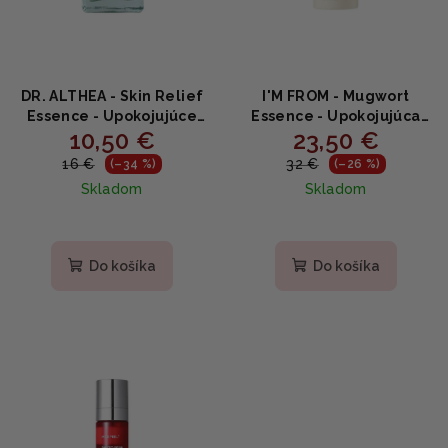
o
v
d
u
k
DR. ALTHEA - Skin Relief
I'M FROM - Mugwort
t
Essence - Upokojujúce
Essence - Upokojujúca
10,50 €
23,50 €
sérum s 85% extraktom
pleťová esencia z paliny
o
Centelly 30ml
150ml
16 €
32 €
(–34 %)
(–26 %)
v
Skladom
Skladom
Do košíka
Do košíka