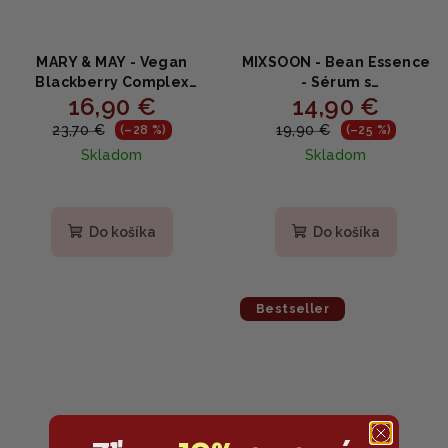
MARY & MAY - Vegan
MIXSOON - Bean Essence
Blackberry Complex
- Sérum s
16,90 €
14,90 €
Cream Essence -
fermentovanými
Černicový krém - esencia
sójovými bôbmi 30ml
23,70 €
19,90 €
(–28 %)
(–25 %)
140ml
Skladom
Skladom
Do košíka
Do košíka
Bestseller