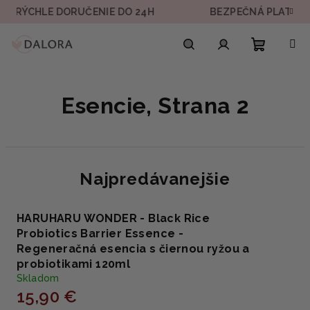
Prejsť
CHLE DORUČENIE DO 24H
BEZPEČNÁ PLATBA
na
obsah
Nákupn
Hľadať
Prihlásenie
Esencie
, Strana 2
košík
Najpredávanejšie
HARUHARU WONDER - Black Rice
Probiotics Barrier Essence -
Regeneračná esencia s čiernou ryžou a
probiotikami 120ml
Skladom
15,90 €