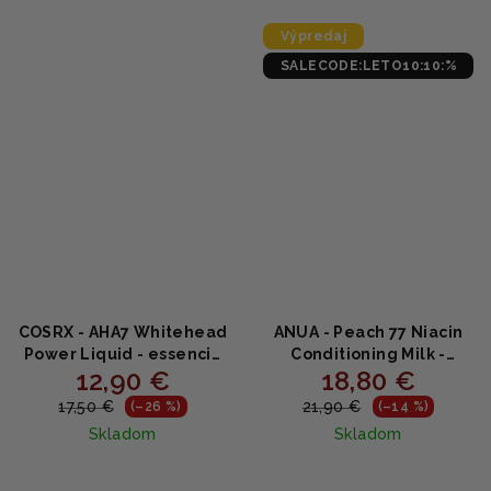
z
5
Výpredaj
hviezdičiek.
SALECODE:LETO10:10:%
COSRX - AHA7 Whitehead
ANUA - Peach 77 Niacin
Power Liquid - essencia
Conditioning Milk -
12,90 €
18,80 €
proti pigmentovým
Hydratačné pleťové
škvrnám 100ml
mlieko s broskyňou,
17,50 €
21,90 €
(–26 %)
(–14 %)
niacínamidom a
Skladom
Skladom
ceramidmi 150ml
Priemerné
Priemerné