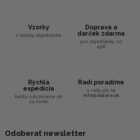
i
e
e
p
r
Vzorky
Doprava a
v
darček zdarma
v každej objednávke
k
pre objednávky od
y
49€
v
ý
p
i
s
Rýchla
Radi poradíme
u
expedícia
o radu píš na
info@dalora.sk
balíky odosielame do
24 hodín
Odoberať newsletter