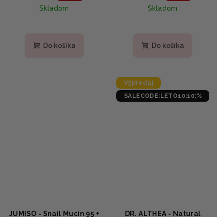
Skladom
Skladom
Priemerné
Priemerné
hodnotenie
hodnotenie
produktu
produktu
Do košíka
Do košíka
je
je
4,7
5,0
z
z
5
5
Výpredaj
hviezdičiek.
hviezdičiek.
SALECODE:LETO10:10:%
JUMISO - Snail Mucin 95 +
DR. ALTHEA - Natural