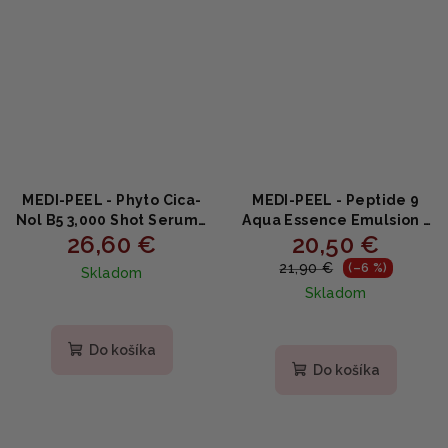
MEDI-PEEL - Phyto Cica-
MEDI-PEEL - Peptide 9
Nol B5 3,000 Shot Serum -
Aqua Essence Emulsion -
26,60 €
20,50 €
Upokojujúce a
Hydratačná emulzia s
hydratačné sérum s
peptidmi 250ml
21,90 €
(–6 %)
Skladom
pupočníkom 50ml
Skladom
Priemerné
hodnotenie
Priemerné
produktu
hodnotenie
Do košíka
je
produktu
Do košíka
5,0
je
z
5,0
5
z
hviezdičiek.
5